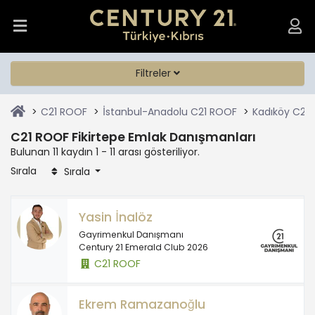
Filtreler
C21 ROOF
İstanbul-Anadolu C21 ROOF
Kadıköy C21
C21 ROOF Fikirtepe Emlak Danışmanları
Bulunan 11 kaydın 1 - 11 arası gösteriliyor.
Sırala
Sırala
Yasin İnalöz
Gayrimenkul Danışmanı
Century 21 Emerald Club 2026
C21 ROOF
Ekrem Ramazanoğlu