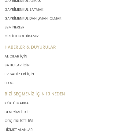
GAYRİMENKUL ALMAK
GAYRİMENKUL SATMAK
GAYRİMENKUL DANIŞMANI OLMAK
SEMİNERLER
GİZLİLİK POLİTİKAMIZ
HABERLER & DUYURULAR
ALICILAR İÇİN
SATICILAR İÇİN
EV SAHİPLERİ İÇİN
BLOG
BİZİ SEÇMENİZ İÇİN 10 NEDEN
KÖKLÜ MARKA
DENEYİMLİ EKİP
GÜÇ BİRLİKTELİĞİ
HİZMET ALANLARI