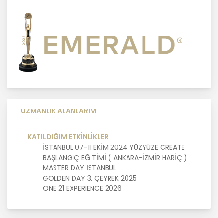
Sağlama
MASTERTURK FRANCHİSİNG
GAYRİMENKUL SATIŞ VE PAZARLAMA
A.Ş. kişisel veri sahiplerinin temel
haklarını ve kendi meşru
menfaatlerini dikkate alarak işlediği
kişisel verilerin doğru ve güncel
olmasını sağlamakla ve bu
doğrultuda gerekli tedbirleri almak
için gerekli sistemleri kurmakla
UZMANLIK ALANLARIM
yükümlüdür.
KATILDIĞIM ETKİNLİKLER
İSTANBUL 07-11 EKİM 2024 YÜZYÜZE CREATE
3. Belirli, Açık ve Meşru Amaçlarla
BAŞLANGIÇ EĞİTİMİ ( ANKARA-İZMİR HARİÇ )
İşleme
MASTER DAY İSTANBUL
GOLDEN DAY 3. ÇEYREK 2025
MASTERTURK FRANCHİSİNG
ONE 21 EXPERIENCE 2026
GAYRİMENKUL SATIŞ VE PAZARLAMA
A.Ş. kişisel verilerin hangi amaçla