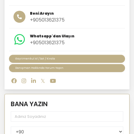
Beni Arayın
+905013621375
Whatsapp'dan Ulaşın
+905013621375
Gayrimenkul Al / Sat / Kirala
Danışman Hakkında Yorum Yapın
BANA YAZIN
PhoneNumberCountryPhoneCode