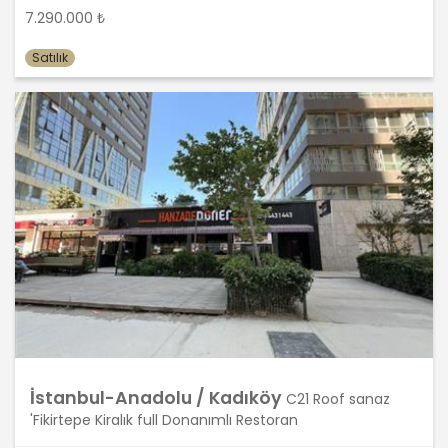
7.290.000 ₺
5. İlgili Mevzuatta Öngörülen veya
İşlendikleri Amaç İçin Gerekli Olan
Satılık
Süre Kadar Muhafaza Etme
MASTERTURK FRANCHİSİNG
GAYRİMENKUL SATIŞ VE PAZARLAMA
A.Ş.. Türk Ceza Kanunu’nun 138.
maddesine ve KVK Kanunu’nun 4. ve 7.
maddelerine uygun olarak; işledikleri
kişisel verileri, yalnızca ilgili mevzuat
ve kanunlarda öngörülen veya kişisel
veri işleme amacının gerektirdiği süre
kadar muhafaza edecektir.
MASTERTURK FRANCHİSİNG
GAYRİMENKUL SATIŞ VE PAZARLAMA
A.Ş. öncelikle ilgili mevzuatta kişisel
verilerin saklanması için bir süre
öngörülüp öngörülmediğini tespit
İstanbul-Anadolu / Kadıköy
C21 Roof sanaz
edecek, bir süre belirlenmişse bu
'Fikirtepe Kiralık full Donanımlı Restoran
süreye uygun davranacak, bir süre