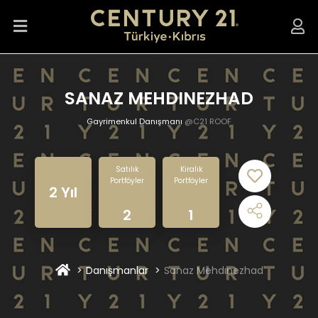
SANAZ MEHDINEZHAD
Gayrimenkul Danışmanı
@C21 ROOF
Satılık
Kiralık
Portföyler
Portföyler
2 Yıl
2
1
Danışmanlar
Sanaz Mehdınezhad