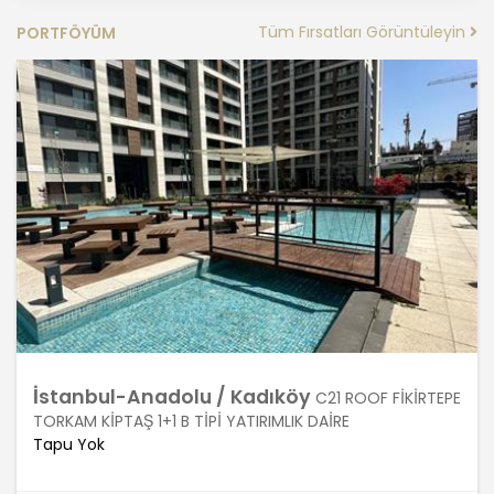
işleneceğini belirlemekle ve bu
amaçları kişisel veriler işlenmeden
Tüm Fırsatları Görüntüleyin
PORTFÖYÜM
önce veri sahiplerinin bilgisine
sunmakla yükümlüdür. Kişisel veriler
belirtilen meşru ve hukuka uygun
amaçlar dışında işlenmeyecektir..
4. İşlendikleri Amaçla Bağlantılı, Sınırlı
ve Ölçülü Olma
MASTERTURK FRANCHİSİNG
GAYRİMENKUL SATIŞ VE PAZARLAMA
A.Ş. kişisel verileri belirlenen
amaçların gerçekleştirilmesine
elverişli bir biçimde işleyecek ve
amacın gerçekleştirilmesi ile ilgili
İstanbul-Anadolu / Kadıköy
C21 ROOF FİKİRTEPE
olmayan veya ihtiyaç duyulmayan
TORKAM KİPTAŞ 1+1 B TİPİ YATIRIMLIK DAİRE
kişisel verilerin işlenmesinden
Tapu Yok
kaçınacaktır.