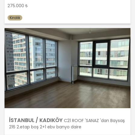
belirlenmemişse kişisel verileri
275.000 ₺
işlendikleri amaç için gerekli olan süre
kadar muhafaza edecektir. Sürenin
Kiralık
bitimi veya işlenmesini gerektiren
sebeplerin ortadan kalkması halinde
kişisel veriler MASTERTURK
FRANCHİSİNG GAYRİMENKUL SATIŞ VE
PAZARLAMA A.Ş.. tarafından silinecek,
yok edilecek veya anonim hale
getirilecektir.
6. Kişisel Veri İşleme Faaliyetlerinin
Kanunun 5 inci Maddesinde Belirtilen
Kişisel Veri İşleme Şartlarından Bir
veya Birkaçına Dayalı Olarak Kanunun
4. Maddedeki Temel İlkelerin Tümüne
Uygun Şekilde Yürütülmesi
İSTANBUL / KADIKÖY
C21 ROOF 'SANAZ 'dan Baysaş
Kişisel veriler kural olarak, KVK
216 2.etap boş 2+1 ebv banyo daire
Kanunu’nun 5. maddesinde belirtilen