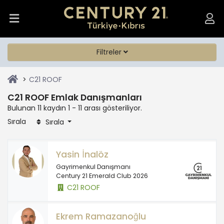
Filtreler
C21 ROOF
C21 ROOF Emlak Danışmanları
Bulunan 11 kaydın 1 - 11 arası gösteriliyor.
Sırala
Sırala
Yasin İnalöz
Gayrimenkul Danışmanı
Century 21 Emerald Club 2026
C21 ROOF
Ekrem Ramazanoğlu