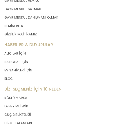
GAYRİMENKUL ALMAK
GAYRİMENKUL SATMAK
GAYRİMENKUL DANIŞMANI OLMAK
SEMİNERLER
GİZLİLİK POLİTİKAMIZ
HABERLER & DUYURULAR
ALICILAR İÇİN
SATICILAR İÇİN
EV SAHİPLERİ İÇİN
BLOG
BİZİ SEÇMENİZ İÇİN 10 NEDEN
KÖKLÜ MARKA
DENEYİMLİ EKİP
GÜÇ BİRLİKTELİĞİ
HİZMET ALANLARI