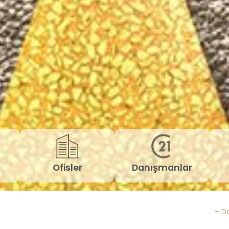
Ofisler
Danışmanlar
+ D