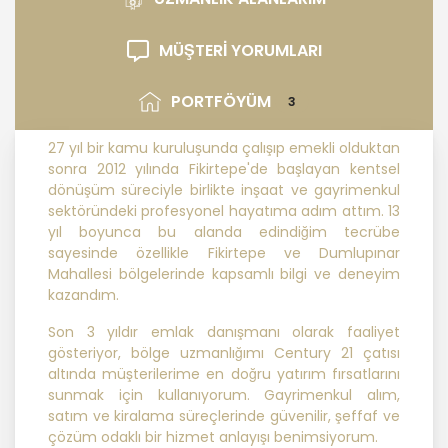
FRANCHİSİNG GAYRİMENKUL SATIŞ VE
PAZARLAMA A.Ş. ; KVKK ile ilgili
uluslararası ve ulusal mevzuata
MÜŞTERİ YORUMLARI
uygun olarak kişisel verilerin
işlenmesinde aşağıda sıralanan
PORTFÖYÜM
3
ilkelere uygun hareket etmektedir.
27 yıl bir kamu kuruluşunda çalışıp emekli olduktan
1. Hukuka ve Dürüstlük Kuralına Uygun
sonra 2012 yılında Fikirtepe'de başlayan kentsel
Kişisel Veri İşleme Faaliyetlerinde
dönüşüm süreciyle birlikte inşaat ve gayrimenkul
Bulunma
sektöründeki profesyonel hayatıma adım attım. 13
yıl boyunca bu alanda edindiğim tecrübe
sayesinde özellikle Fikirtepe ve Dumlupınar
MASTERTURK FRANCHİSİNG
Mahallesi bölgelerinde kapsamlı bilgi ve deneyim
GAYRİMENKUL SATIŞ VE PAZARLAMA
kazandım.
A.Ş..; kişisel verilerin işlenmesi
faaliyetleri kapsamında hukuka ve
Son 3 yıldır emlak danışmanı olarak faaliyet
dürüstlük kurallarına uygun hareket
gösteriyor, bölge uzmanlığımı Century 21 çatısı
etmekle yükümlüdür. Bu kapsamda,
altında müşterilerime en doğru yatırım fırsatlarını
orantılılık gereklilikleri dikkate
sunmak için kullanıyorum. Gayrimenkul alım,
alınacakve kişisel verileri işleme
satım ve kiralama süreçlerinde güvenilir, şeffaf ve
amacı dışında kullanmayacaktır.
çözüm odaklı bir hizmet anlayışı benimsiyorum.