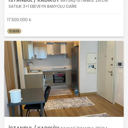
İSTANBUL / KADIKÖY
BAYSAŞ İSTANBUL 216'DA
SATILIK 3+1 EBEVEYN BANYOLU DAİRE
Kişisel veriler kural olarak, KVK
17.500.000 ₺
Kanunu’nun 5. maddesinde belirtilen
şartlardan bir veya birkaçına uygun
Satılık
olarak işlenecek MASTERTURK
FRANCHİSİNG GAYRİMENKUL SATIŞ VE
PAZARLAMA A.Ş. tarafından, Şirket iş
birimlerinin yürütmekte olduğu kişisel
veri işleme faaliyetlerinin bu
şartlardan bir veya bir kaçına dayalı
olarak yürütülüp yürütülmediği tespit
edilecek, bu şartlardan bir veya bir
kaçını sağlamayan kişisel veri işleme
faaliyetleri süreçlerde yer
almayacaktır. Kişisel veri işleme
faaliyetlerinin kişisel veri işleme
şartlarından bir veya birkaçına dayalı
olarak yürütülmesinin sağlanmasının
yanı sıra tüm kişisel veri işleme
faaliyetlerinde KVK Kanunu’nun 4üncü