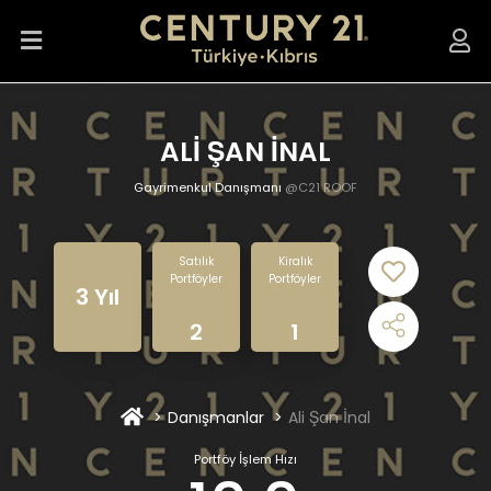
ALİ ŞAN İNAL
Gayrimenkul Danışmanı
@C21 ROOF
Satılık
Kiralık
Portföyler
Portföyler
3 Yıl
2
1
Danışmanlar
Ali Şan İnal
Portföy İşlem Hızı