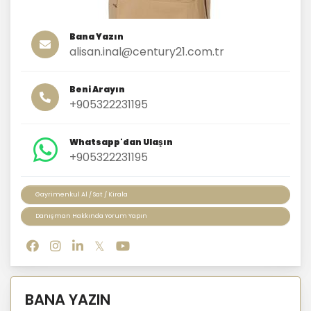
Bana Yazın
alisan.inal@century21.com.tr
Beni Arayın
+905322231195
Whatsapp'dan Ulaşın
+905322231195
Gayrimenkul Al / Sat / Kirala
Danışman Hakkında Yorum Yapın
BANA YAZIN