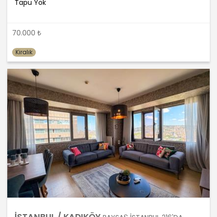
Tapu Yok
verilerin saklanması için bir süre
öngörülüp öngörülmediğini tespit
edecek, bir süre belirlenmişse bu
70.000 ₺
süreye uygun davranacak, bir süre
belirlenmemişse kişisel verileri
Kiralık
işlendikleri amaç için gerekli olan süre
kadar muhafaza edecektir. Sürenin
bitimi veya işlenmesini gerektiren
sebeplerin ortadan kalkması halinde
kişisel veriler MASTERTURK
FRANCHİSİNG GAYRİMENKUL SATIŞ VE
PAZARLAMA A.Ş.. tarafından silinecek,
yok edilecek veya anonim hale
getirilecektir.
6. Kişisel Veri İşleme Faaliyetlerinin
Kanunun 5 inci Maddesinde Belirtilen
Kişisel Veri İşleme Şartlarından Bir
veya Birkaçına Dayalı Olarak Kanunun
4. Maddedeki Temel İlkelerin Tümüne
Uygun Şekilde Yürütülmesi