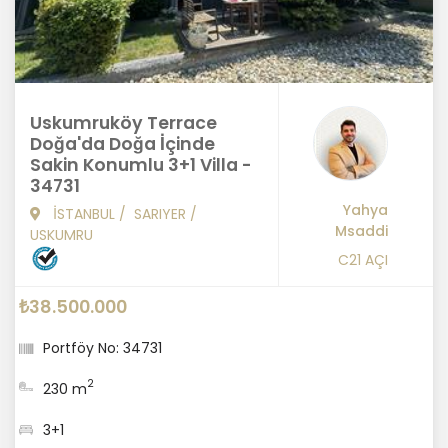
Uskumruköy Terrace
Doğa'da Doğa İçinde
Sakin Konumlu 3+1 Villa -
34731
Yahya
İSTANBUL
/
SARIYER
/
Msaddi
USKUMRU
C21 AÇI
₺38.500.000
Portföy No: 34731
2
230 m
3+1