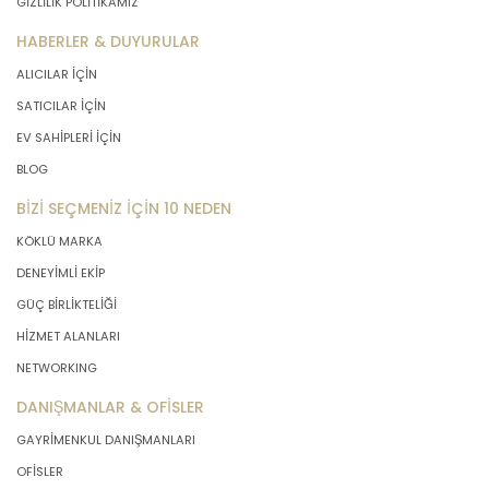
GİZLİLİK POLİTİKAMIZ
HABERLER & DUYURULAR
ALICILAR İÇİN
SATICILAR İÇİN
EV SAHİPLERİ İÇİN
BLOG
BİZİ SEÇMENİZ İÇİN 10 NEDEN
KÖKLÜ MARKA
DENEYİMLİ EKİP
GÜÇ BİRLİKTELİĞİ
HİZMET ALANLARI
NETWORKING
DANIŞMANLAR & OFİSLER
GAYRİMENKUL DANIŞMANLARI
OFİSLER