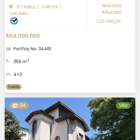
Mustafa
İSTANBUL
/
SARIYER
/
Altundal
USKUMRU
C21 GERÇEK
₺54.000.000
Portföy No: 34461
2
356 m
4+2
Satılık
34
Villa