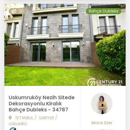
30
Bahçe Dubleks
Uskumruköy Nezih Sitede
Dekorasyonlu Kiralık
Bahçe Dubleks - 34787
İSTANBUL
/
SARIYER
/
Mısra Ezer
USKUMRU