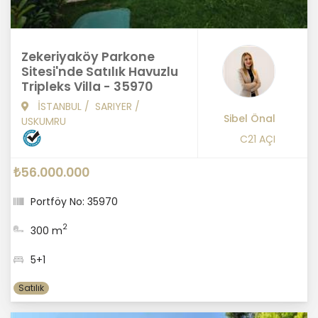
Zekeriyaköy Parkone
Sitesi'nde Satılık Havuzlu
Tripleks Villa - 35970
İSTANBUL
/
SARIYER
/
Sibel Önal
USKUMRU
C21 AÇI
₺56.000.000
Portföy No: 35970
2
300 m
5+1
Satılık