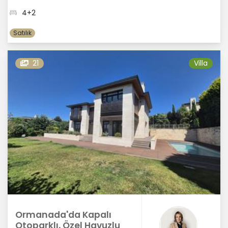
4+2
Satılık
21
Villa
Ormanada'da Kapalı
Otoparklı, Özel Havuzlu