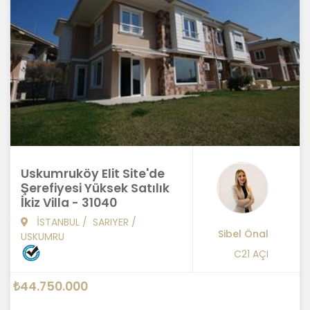
Uskumruköy Elit Site'de
Şerefiyesi Yüksek Satılık
İkiz Villa - 31040
İSTANBUL
/
SARIYER
/
Sibel Önal
USKUMRU
C21 AÇI
₺44.750.000