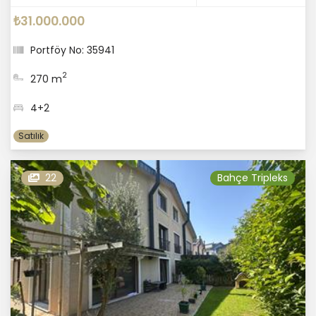
₺31.000.000
Portföy No: 35941
2
270 m
4+2
Satılık
22
Bahçe Tripleks