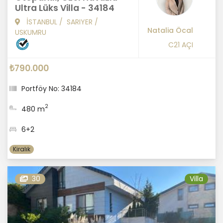
Ultra Lüks Villa - 34184
İSTANBUL
/
SARIYER
/
Natalia Öcal
USKUMRU
C21 AÇI
₺790.000
Portföy No: 34184
2
480 m
6+2
Kiralık
30
Villa