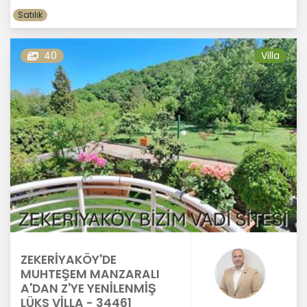
Satılık
40
Villa
ZEKERİYAKÖY'DE
MUHTEŞEM MANZARALI
A'DAN Z'YE YENİLENMİŞ
LÜKS VİLLA - 34461