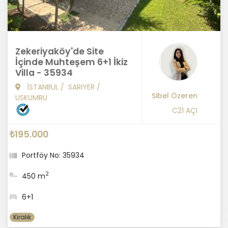
Zekeriyaköy'de Site
İçinde Muhteşem 6+1 İkiz
Villa - 35934
İSTANBUL
/
SARIYER
/
Sibel Özeren
USKUMRU
C21 AÇI
₺195.000
Portföy No: 35934
2
450 m
6+1
Kiralık