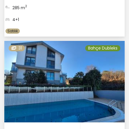
2
285 m
4+1
Satılık
31
Bahçe Dubleks