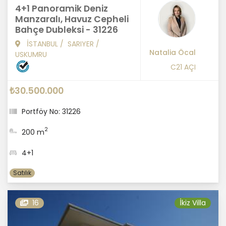
4+1 Panoramik Deniz
Manzaralı, Havuz Cepheli
Bahçe Dubleksi - 31226
İSTANBUL
/
SARIYER
/
Natalia Öcal
USKUMRU
C21 AÇI
₺30.500.000
Portföy No: 31226
2
200 m
4+1
Satılık
16
İkiz Villa