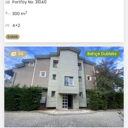
Portföy No: 31040
2
300 m
4+2
Satılık
34
Bahçe Dubleks