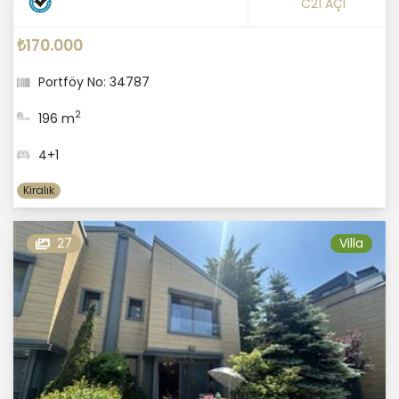
C21 AÇI
₺170.000
Portföy No: 34787
2
196 m
4+1
Kiralık
27
Villa