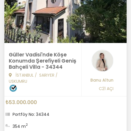
Güller Vadisi'nde Köşe
Konumda Şerefiyeli Geniş
Bahçeli Villa - 34344
İSTANBUL
/
SARIYER
/
Banu Altun
USKUMRU
C21 AÇI
₺53.000.000
Portföy No: 34344
2
354 m