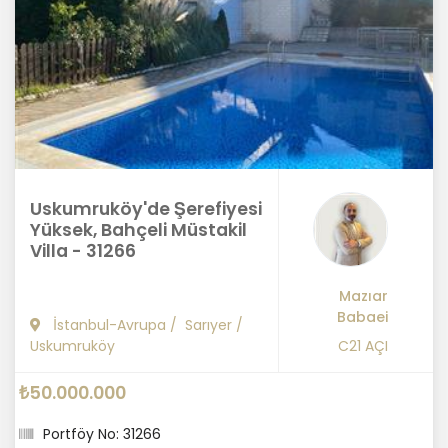
Uskumruköy'de Şerefiyesi
Yüksek, Bahçeli Müstakil
Villa - 31266
Mazıar
Babaei
İstanbul-Avrupa
/
Sarıyer
/
Uskumruköy
C21 AÇI
₺50.000.000
Portföy No: 31266