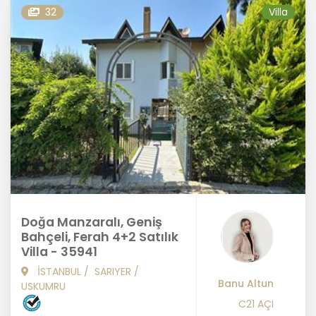
32
Villa
Doğa Manzaralı, Geniş
Bahçeli, Ferah 4+2 Satılık
Villa - 35941
İSTANBUL
/
SARIYER
/
Banu Altun
USKUMRU
C21 AÇI