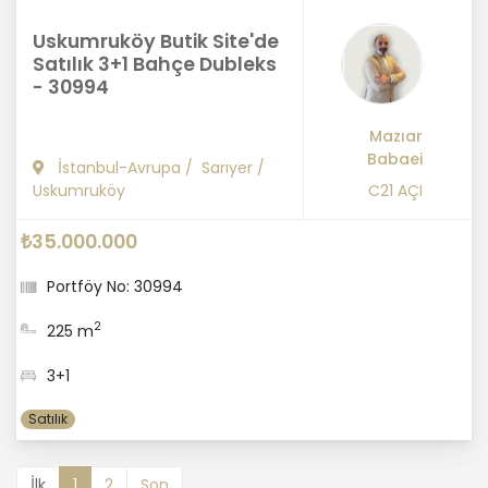
Uskumruköy Butik Site'de
Satılık 3+1 Bahçe Dubleks
- 30994
Mazıar
Babaei
İstanbul-Avrupa
/
Sarıyer
/
Uskumruköy
C21 AÇI
₺35.000.000
Portföy No: 30994
2
225 m
3+1
Satılık
İlk
1
2
Son