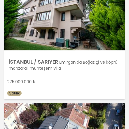
maddesinde belirtilen ve Politikanın III.
bölümlerinde belirtilen tüm ilkelere
uygun hareket edilmesi ve söz konusu
ilkeleri içinde barındırması
sağlanacaktır. Özel nitelikteki kişisel
verilerin işlenmesi, üçüncü kişilere ve
yurtdışına aktarılması konusunda KVK
Kanunu’nda öngörülen özel hükümler
de dikkate alınarak kişisel veri işleme
faaliyetleri yerine getirilecek; yukarıda
İSTANBUL / SARIYER
belirtilen hususların yanında bu
Emirgan'da Boğaziçi ve köprü
durumlarda kanunun aradığı özel
manzaralı muhteşem villa
gereklilikler de yerine getirilerek kişisel
veri işleme faaliyetleri
275.000.000 ₺
gerçekleştirilecektir.
Satılık
KİŞİSEL VERİLERİN İŞLENME ŞARTLARI
1. Kişisel Verilerin Tespiti ve İşlenmesi
KVKK uyarınca, kişisel veri “Kimliği