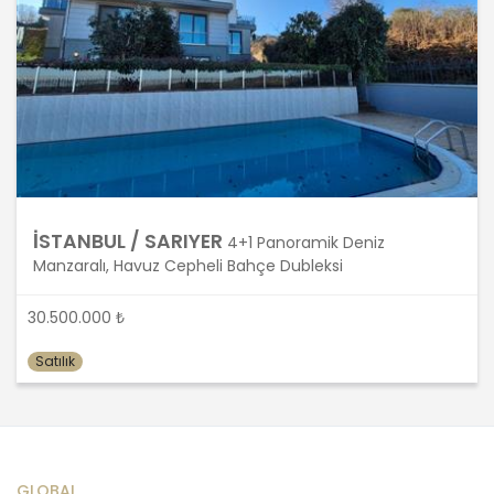
aktarılması, elde edilebilir hale
getirilmesi, sınıflandırılması veya
kullanılmasının engellenmesi gibi
veriler üzerinde gerçekleştirilen her
türlü işlemi kapsamaktadır.
MASTERTURK FRANCHİSİNG
GAYRİMENKUL SATIŞ VE PAZARLAMA
A.Ş. KVKK uyarınca kişisel verileri
İSTANBUL / SARIYER
4+1 Panoramik Deniz
ancak ilgili kişilerin açık rızası ile
Manzaralı, Havuz Cepheli Bahçe Dubleksi
işleyecektir Ancak, aşağıdaki
şartlardan herhangi birinin var olması
halinde, açık rıza aranmaksın kişisel
30.500.000 ₺
verilerin işlenmesi mümkündür:
Satılık
Kanunlarda açıkça öngörülmesi,
Fiili imkansızlık nedeni ile rızasını
açıklayamayacak durumda bulunan
veya rızasına hukuki geçerlilik
GLOBAL