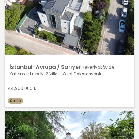
belirli veya belirlenebilir gerçek kişiye
ilişkin her türlü bilgi” olarak
tanımlanmıştır. Kişisel veri kavramı
sadece ad, soyad, doğum yeri, doğum
tarihi gibi kişilerin tanınmasını ve
teşhisini sağlayan bilgilerden ibaret
olmayıp ayrıca kişilerin fiziksel, sosyal,
kültürel, ekonomik, psikolojik tüm
bilgilerini de kapsamaktadır.
İstanbul-Avrupa / Sarıyer
Kişinin kimlik bilgilerine ek olarak,
Zekeriyaköy'de
vatandaşlık numarası, vergi
Yatırımlık Lüks 5+2 Villa - Özel Dekorasyonlu
numarası, pasaport numarası, sosyal
güvenlik numarası, sürücü belgesi
44.900.000 ₺
numarası, taşıt plakası, ev adresi, iş
adresi, e-posta adresi, telefon
Satılık
numarası, faks numarası, özgeçmişi,
fotoğrafı, videosu, genetik bilgileri, kan
grubu, kriminal geçmişi ve adli sicil
bilgileri gibi kişinin belirli veya
belirlenebilir olmasını sağlayan tüm
bilgiler kişisel veri niteliği taşımaktadır