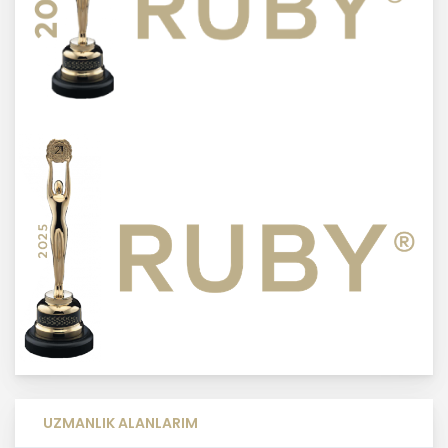
MASTERTURK FRANCHİSİNG
GAYRİMENKUL SATIŞ VE PAZARLAMA
A.Ş. kişisel verilerin hangi amaçla
işleneceğini belirlemekle ve bu
amaçları kişisel veriler işlenmeden
önce veri sahiplerinin bilgisine
sunmakla yükümlüdür. Kişisel veriler
belirtilen meşru ve hukuka uygun
amaçlar dışında işlenmeyecektir..
4. İşlendikleri Amaçla Bağlantılı, Sınırlı
ve Ölçülü Olma
MASTERTURK FRANCHİSİNG
GAYRİMENKUL SATIŞ VE PAZARLAMA
A.Ş. kişisel verileri belirlenen
amaçların gerçekleştirilmesine
elverişli bir biçimde işleyecek ve
UZMANLIK ALANLARIM
amacın gerçekleştirilmesi ile ilgili