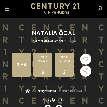
NATALİA ÖCAL
Gayrimenkul Danışmanı
@C21 AÇI
Satılık
Kiralık
Portföyler
Portföyler
3 Yıl
6
3
Danışmanlar
Natalia Öcal
Portföy İşlem Hızı