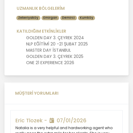
olmayan veya ihtiyaç duyulmayan
kişisel verilerin işlenmesinden
UZMANLIK BÖLGELERİM
kaçınacaktır.
Zekeriyaköy
Emirgan
Demirci
Kumköy
5. İlgili Mevzuatta Öngörülen veya
KATILDIĞIM ETKİNLİKLER
İşlendikleri Amaç İçin Gerekli Olan
GOLDEN DAY 3. ÇEYREK 2024
Süre Kadar Muhafaza Etme
NLP EĞİTİMİ 20 -21 ŞUBAT 2025
MASTER DAY İSTANBUL
GOLDEN DAY 3. ÇEYREK 2025
MASTERTURK FRANCHİSİNG
ONE 21 EXPERIENCE 2026
GAYRİMENKUL SATIŞ VE PAZARLAMA
A.Ş.. Türk Ceza Kanunu’nun 138.
maddesine ve KVK Kanunu’nun 4. ve 7.
maddelerine uygun olarak; işledikleri
kişisel verileri, yalnızca ilgili mevzuat
MÜŞTERİ YORUMLARI
ve kanunlarda öngörülen veya kişisel
veri işleme amacının gerektirdiği süre
kadar muhafaza edecektir.
MASTERTURK FRANCHİSİNG
Eric Tlozek -
07/01/2026
GAYRİMENKUL SATIŞ VE PAZARLAMA
Natalia is a very helpful and hardworking agent who
A.Ş. öncelikle ilgili mevzuatta kişisel