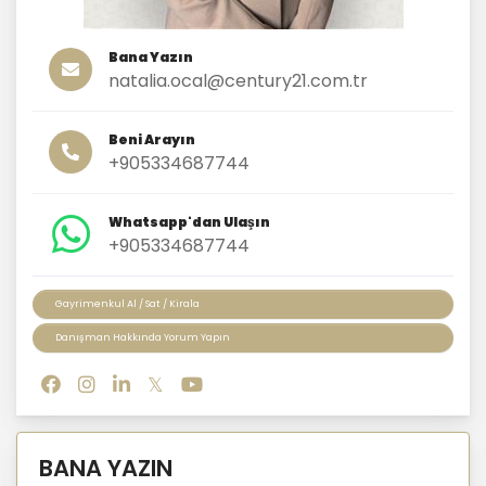
Bana Yazın
natalia.ocal@century21.com.tr
Beni Arayın
+905334687744
Whatsapp'dan Ulaşın
+905334687744
Gayrimenkul Al / Sat / Kirala
Danışman Hakkında Yorum Yapın
BANA YAZIN