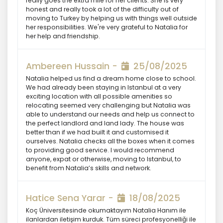
really goes the extra mile for her clients. She is very
verilerin saklanması için bir süre
honest and really took a lot of the difficulty out of
öngörülüp öngörülmediğini tespit
moving to Turkey by helping us with things well outside
edecek, bir süre belirlenmişse bu
her responsibilities. We're very grateful to Natalia for
süreye uygun davranacak, bir süre
her help and friendship.
belirlenmemişse kişisel verileri
işlendikleri amaç için gerekli olan süre
Ambereen Hussain -
25/08/2025
kadar muhafaza edecektir. Sürenin
bitimi veya işlenmesini gerektiren
Natalia helped us find a dream home close to school.
sebeplerin ortadan kalkması halinde
We had already been staying in Istanbul at a very
exciting location with all possible amenities so
kişisel veriler MASTERTURK
relocating seemed very challenging but Natalia was
FRANCHİSİNG GAYRİMENKUL SATIŞ VE
able to understand our needs and help us connect to
PAZARLAMA A.Ş.. tarafından silinecek,
the perfect landlord and land lady. The house was
yok edilecek veya anonim hale
better than if we had built it and customised it
getirilecektir.
ourselves. Natalia checks all the boxes when it comes
to providing good service. I would recommend
anyone, expat or otherwise, moving to Istanbul, to
benefit from Natalia’s skills and network.
6. Kişisel Veri İşleme Faaliyetlerinin
Kanunun 5 inci Maddesinde Belirtilen
Kişisel Veri İşleme Şartlarından Bir
Hatice Sena Yarar -
18/08/2025
veya Birkaçına Dayalı Olarak Kanunun
4. Maddedeki Temel İlkelerin Tümüne
Koç Üniversitesinde okumaktayım Natalia Hanım ile
ilanlardan iletişim kurduk. Tüm süreci profesyonelliği ile
Uygun Şekilde Yürütülmesi