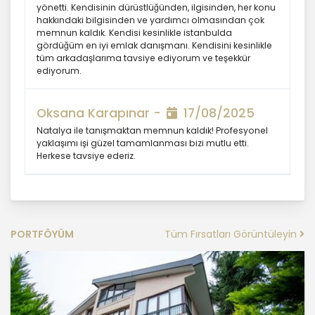
yönetti. Kendisinin dürüstlüğünden, ilgisinden, her konu
hakkındaki bilgisinden ve yardımcı olmasından çok
memnun kaldık. Kendisi kesinlikle istanbulda
Kişisel veriler kural olarak, KVK
gördüğüm en iyi emlak danışmanı. Kendisini kesinlikle
Kanunu’nun 5. maddesinde belirtilen
tüm arkadaşlarıma tavsiye ediyorum ve teşekkür
şartlardan bir veya birkaçına uygun
ediyorum.
olarak işlenecek MASTERTURK
FRANCHİSİNG GAYRİMENKUL SATIŞ VE
Oksana Karapınar -
17/08/2025
PAZARLAMA A.Ş. tarafından, Şirket iş
birimlerinin yürütmekte olduğu kişisel
Natalya ile tanışmaktan memnun kaldık! Profesyonel
veri işleme faaliyetlerinin bu
yaklaşımı işi güzel tamamlanması bizi mutlu etti.
şartlardan bir veya bir kaçına dayalı
Herkese tavsiye ederiz.
olarak yürütülüp yürütülmediği tespit
edilecek, bu şartlardan bir veya bir
kaçını sağlamayan kişisel veri işleme
faaliyetleri süreçlerde yer
almayacaktır. Kişisel veri işleme
Tüm Fırsatları Görüntüleyin
PORTFÖYÜM
faaliyetlerinin kişisel veri işleme
şartlarından bir veya birkaçına dayalı
olarak yürütülmesinin sağlanmasının
yanı sıra tüm kişisel veri işleme
faaliyetlerinde KVK Kanunu’nun 4üncü