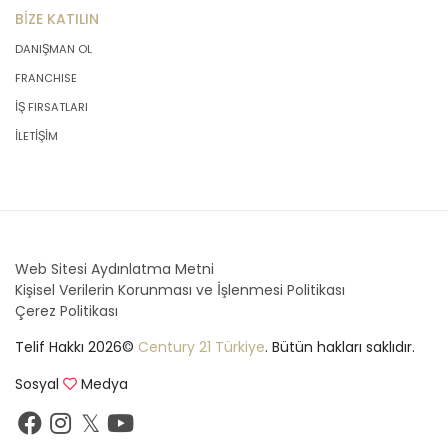
KVKK; kişinin ırkı, etnik kökeni, siyasi
BİZE KATILIN
düşüncesi, felsefi inancı, dini, mezhebi
DANIŞMAN OL
veya diğer inançları, kılık ve kıyafeti,
dernek, vakıf ya da sendika üyeliği,
FRANCHISE
sağlığı, cinsel hayatı, ceza
İŞ FIRSATLARI
mahkûmiyeti ve güvenlik tedbirleriyle
ilgili verileri ile biyometrik ve genetik
İLETİŞİM
verileri özel veri niteliğinde saymıştır.
MASTERTURK FRANCHİSİNG
GAYRİMENKUL SATIŞ VE PAZARLAMA
A.Ş. , özel nitelikli kişisel verilerin
Web Sitesi Aydınlatma Metni
işlenmesinde, Kişisel Verileri Koruma
Kişisel Verilerin Korunması ve İşlenmesi Politikası
Kurulu tarafından belirlenen yeterli
Çerez Politikası
önlemleri de alacaktır.
Telif Hakkı 2026©
Century 21 Türkiye
. Bütün hakları saklıdır.
3. Kişisel Verilerin Aktarılması
Sosyal
Medya
C MASTERTURK FRANCHİSİNG