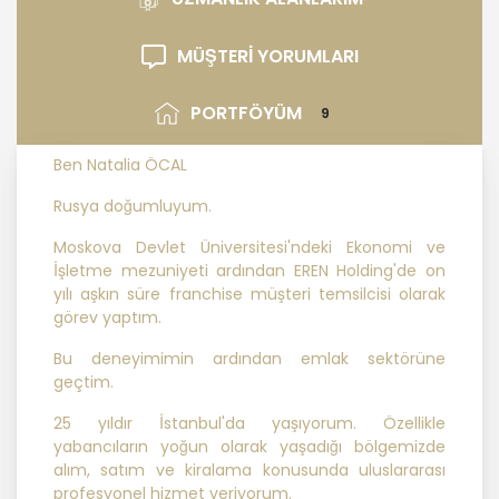
FRANCHİSİNG GAYRİMENKUL SATIŞ VE
PAZARLAMA A.Ş. ; KVKK ile ilgili
uluslararası ve ulusal mevzuata
MÜŞTERİ YORUMLARI
uygun olarak kişisel verilerin
işlenmesinde aşağıda sıralanan
PORTFÖYÜM
9
ilkelere uygun hareket etmektedir.
Ben Natalia ÖCAL
1. Hukuka ve Dürüstlük Kuralına Uygun
Rusya doğumluyum.
Kişisel Veri İşleme Faaliyetlerinde
Bulunma
Moskova Devlet Üniversitesi'ndeki Ekonomi ve
İşletme mezuniyeti ardından EREN Holding'de on
yılı aşkın süre franchise müşteri temsilcisi olarak
MASTERTURK FRANCHİSİNG
görev yaptım.
GAYRİMENKUL SATIŞ VE PAZARLAMA
A.Ş..; kişisel verilerin işlenmesi
Bu deneyimimin ardından emlak sektörüne
faaliyetleri kapsamında hukuka ve
geçtim.
dürüstlük kurallarına uygun hareket
etmekle yükümlüdür. Bu kapsamda,
25 yıldır İstanbul'da yaşıyorum. Özellikle
orantılılık gereklilikleri dikkate
yabancıların yoğun olarak yaşadığı bölgemizde
alınacakve kişisel verileri işleme
alım, satım ve kiralama konusunda uluslararası
amacı dışında kullanmayacaktır.
profesyonel hizmet veriyorum.