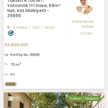
Taksim'e 700 MT,
Yatırımlık 1+1 Daire, 65m²
Net, Kat Mülkiyetli -
35695
Emine Nuray
Yumak
İSTANBUL
/
ŞİŞLİ
/
İNÖNÜ
C21 NEO
₺4.800.000
Portföy No: 35695
2
70 m
1+1
Satılık
17
Dükkan / Mağaza