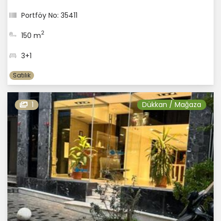
Portföy No: 35411
2
150 m
3+1
Satılık
1
Dükkan / Mağaza