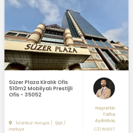
Süzer Plaza Kiralık Ofis
510m2 Mobilyalı Prestijli
Ofis - 35052
Hayrettin
Talha
Aydınbaş
İstanbul-Avrupa
/
Şişli
/
Harbiye
C21 INVEST