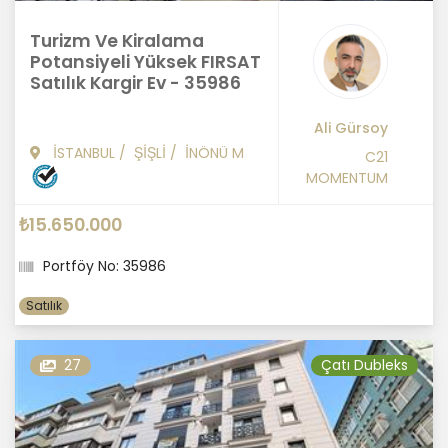
Turizm Ve Kiralama
Potansiyeli Yüksek FIRSAT
Satılık Kargir Ev - 35986
Ali Gürsoy
İSTANBUL
/
ŞİŞLİ
/
İNÖNÜ M
C21
MOMENTUM
₺15.650.000
Portföy No: 35986
Satılık
27
Çatı Dubleks