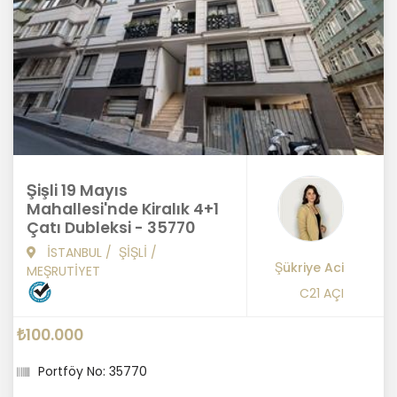
Şişli 19 Mayıs
Mahallesi'nde Kiralık 4+1
Çatı Dubleksi - 35770
İSTANBUL
/
ŞİŞLİ
/
Şükriye Aci
MEŞRUTİYET
C21 AÇI
₺100.000
Portföy No: 35770