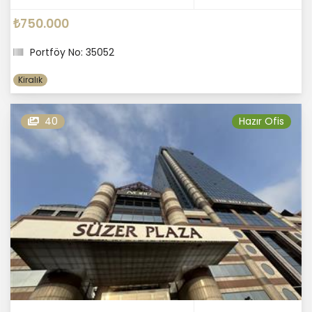
₺750.000
Portföy No: 35052
Kiralık
40
Hazır Ofis