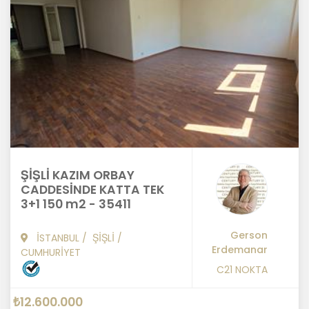
ŞİŞLİ KAZIM ORBAY
CADDESİNDE KATTA TEK
3+1 150 m2 - 35411
Gerson
İSTANBUL
/
ŞİŞLİ
/
Erdemanar
CUMHURİYET
C21 NOKTA
₺12.600.000