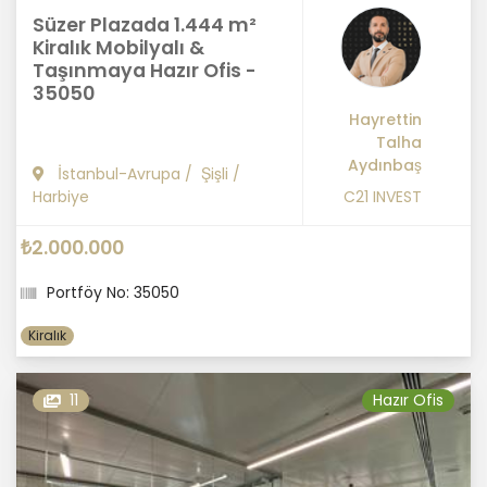
Süzer Plazada 1.444 m²
Kiralık Mobilyalı &
Taşınmaya Hazır Ofis -
35050
Hayrettin
Talha
Aydınbaş
İstanbul-Avrupa
/
Şişli
/
Harbiye
C21 INVEST
₺2.000.000
Portföy No: 35050
Kiralık
11
Hazır Ofis