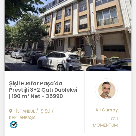
Şişli H.Rıfat Paşa'da
Prestijli 3+2 Çatı Dubleksi
| 190 m² Net - 35990
Ali Gürsoy
İSTANBUL
/
ŞİŞLİ
/
KAPTANPAŞA
C21
MOMENTUM