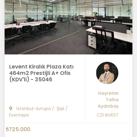
Levent Kiralık Plaza Katı
464m2 Prestijli A+ Ofis
(KDV'li) - 35046
Hayrettin
Talha
Aydınbaş
İstanbul-Avrupa
/
Şişli
/
Esentepe
C21 INVEST
₺725.000