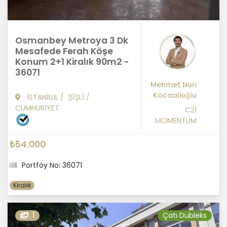
Osmanbey Metroya 3 Dk
Mesafede Ferah Köşe
Konum 2+1 Kiralık 90m2 -
36071
Mehmet Nuri
Kocaalioğlu
İSTANBUL
/
ŞİŞLİ
/
CUMHURİYET
C21
MOMENTUM
₺54.000
Portföy No: 36071
Kiralık
1
Çatı Dubleks