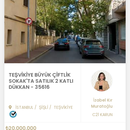
TEŞVİKİYE BÜYÜK ÇİFTLİK
SOKAK'TA SATILIK 2 KATLI
DÜKKAN - 35616
İzabel Kır
Muratoğlu
İSTANBUL
/
ŞİŞLİ
/
TEŞVİKİYE
C21 KARUN
₺20.000.000