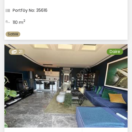
Portföy No: 35616
2
110 m
Satılık
21
Daire