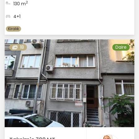
2
130 m
4+1
Kiralık
18
Daire