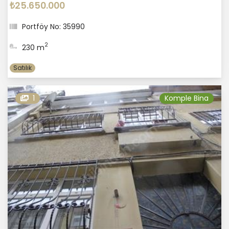
₺25.650.000
Portföy No: 35990
2
230 m
Satılık
1
Komple Bina