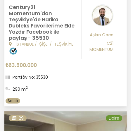
Century21
Momentum'dan
Teşvikiye'de Harika
Dubleks Favorilerime Ekle
Yazdır Facebook ile
Aşkın Önen
paylaş - 35530
C21
İSTANBUL
/
ŞİŞLİ
/
TEŞVİKİYE
MOMENTUM
₺63.500.000
Portföy No: 35530
2
290 m
Satılık
29
Daire