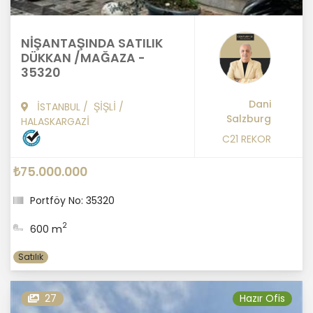
NİŞANTAŞINDA SATILIK
DÜKKAN /MAĞAZA -
35320
Dani
İSTANBUL
/
ŞİŞLİ
/
Salzburg
HALASKARGAZİ
C21 REKOR
₺75.000.000
Portföy No: 35320
2
600 m
Satılık
27
Hazır Ofis