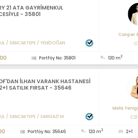
Y 21 ATA GAYRİMENKUL
ESİYLE - 35801
Canper 
BUL
/
SANCAKTEPE
/
YENİDOĞAN
C
2
000
Portföy No: 35801
130 m
OF'DAN İLHAN VARANK HASTANESİ
2+1 SATILIK FIRSAT - 35646
Melis Yeni
BUL
/
SANCAKTEPE
/
SARIGAZİ M
C21
2
00
Portföy No: 35646
120 m
2+1