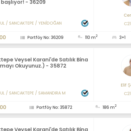
başlıyor! - 36209
Cen
BUL
/
SANCAKTEPE
/
YENİDOĞAN
C21
2
000
Portföy No: 36209
110 m
3+1
epe Veysel Karani'de Satılık Bina
amayı Okuyunuz.) - 35872
Elif 
BUL
/
SANCAKTEPE
/
SAMANDIRA M
C21
2
000
Portföy No: 35872
186 m
epe Veysel Karani'de Satılık Bina