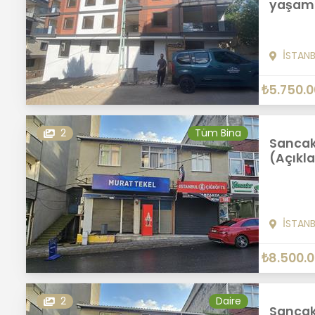
yaşam 
İSTAN
₺5.750.
2
Tüm Bina
Sancakt
(Açıkl
İSTAN
₺8.500.
2
Daire
Sancakt