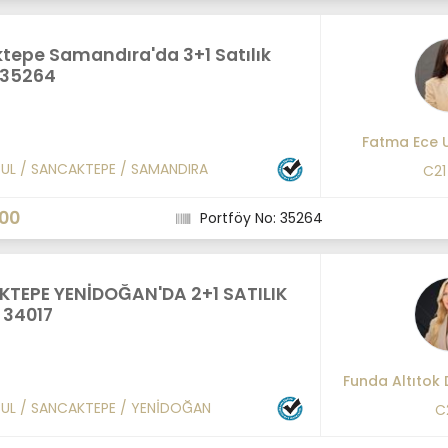
tepe Samandıra'da 3+1 Satılık
 35264
Fatma Ece 
BUL
/
SANCAKTEPE
/
SAMANDIRA
C21
000
Portföy No: 35264
TEPE YENİDOĞAN'DA 2+1 SATILIK
 34017
Funda Altıtok 
BUL
/
SANCAKTEPE
/
YENİDOĞAN
C