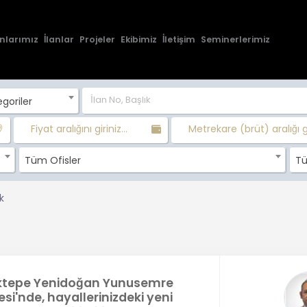
nlarımız
İlanlar
Projeler
Ekibimiz
İletişim
Seminerlerimiz
goriler
Fiyat aralığını giriniz...
Metrekare (brüt) aralığı gir
Tüm Ofisler
Tü
k
tepe Yenidoğan Yunusemre
si'nde, hayallerinizdeki yeni