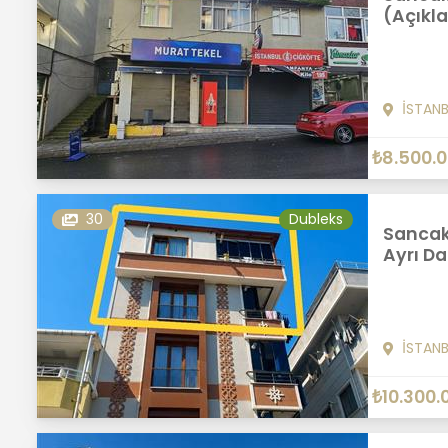
(Açıkl
İSTAN
₺8.500.
30
Dubleks
Sancakt
Ayrı Da
İSTAN
₺10.300.