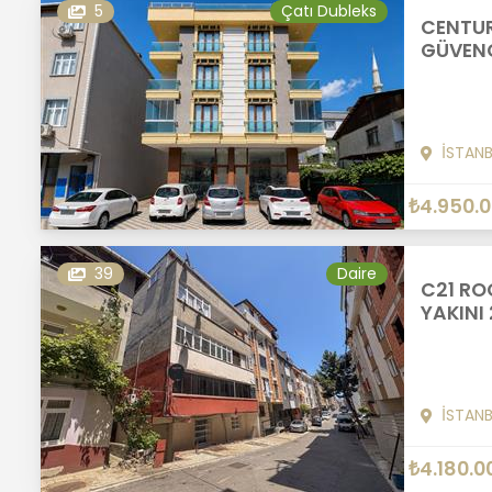
5
Çatı Dubleks
CENTUR
GÜVENC
İSTAN
₺4.950.
39
Daire
C21 RO
YAKINI 
İSTAN
₺4.180.0