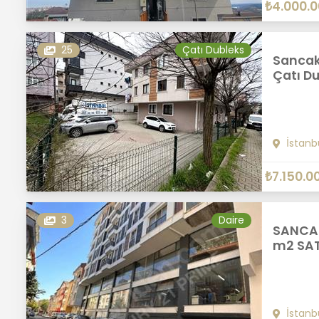
₺4.000.
25
Çatı Dubleks
Sancakt
Çatı Du
İstanb
₺7.150.0
3
Daire
SANCAK
m2 SATI
İstanb