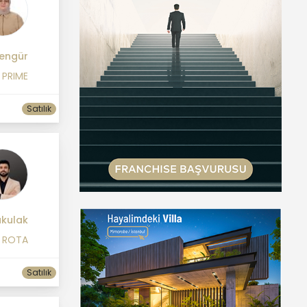
Şengür
 PRIME
Satılık
akulak
1 ROTA
Satılık