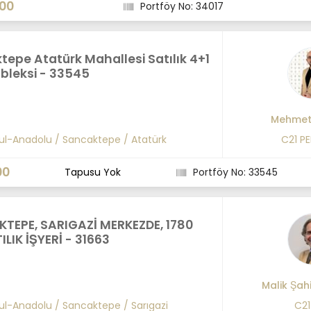
000
Portföy No: 34017
epe Atatürk Mahallesi Satılık 4+1
bleksi - 33545
Mehmet 
ul-Anadolu
/
Sancaktepe
/
Atatürk
C21 P
00
Tapusu Yok
Portföy No: 33545
TEPE, SARIGAZİ MERKEZDE, 1780
LIK İŞYERİ - 31663
Malik Şah
ul-Anadolu
/
Sancaktepe
/
Sarıgazi
C21