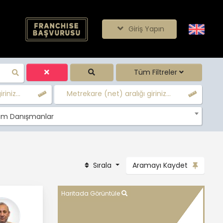
Giriş Yapın
Tüm Filtreler
iniz...
Metrekare (net) aralığı giriniz...
m Danışmanlar
Sırala
Aramayı Kaydet
Haritada Görüntüle