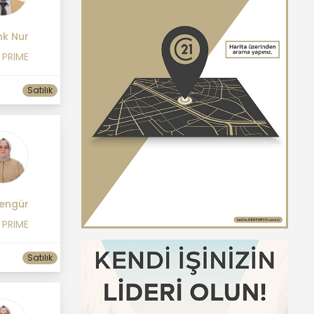
k Nur
 PRIME
Satılık
Şengür
 PRIME
Satılık