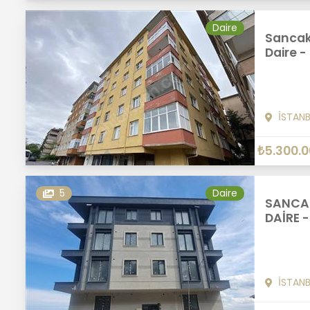
Daire
Sancak
Daire -
İSTAN
₺5.300.
5
Daire
SANCAK
DAİRE -
İSTAN