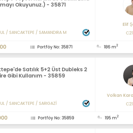
amayı Okuyunuz.) - 35871
Elif 
BUL
/
SANCAKTEPE
/
SAMANDIRA M
C21
2
000
Portföy No: 35871
186 m
epe'de Satılık 5+2 Üst Dubleks 2
ire Gibi Kullanım - 35859
Volkan Kar
BUL
/
SANCAKTEPE
/
SARIGAZİ
C2
2
000
Portföy No: 35859
195 m