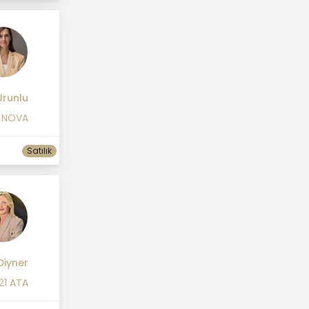
Urunlu
 NOVA
Satılık
Diyner
21 ATA