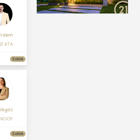
Erdem
21 ATA
Satılık
gökgöz
 ROOF
Satılık