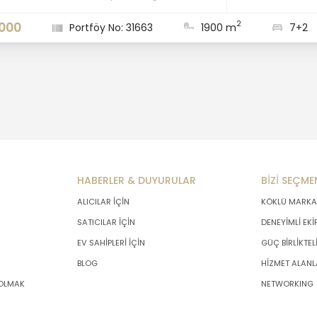
2
.000
Portföy No: 31663
1900 m
7+2
HABERLER & DUYURULAR
BİZİ SEÇME
ALICILAR İÇİN
KÖKLÜ MARKA
SATICILAR İÇİN
DENEYİMLİ EKİ
EV SAHİPLERİ İÇİN
GÜÇ BİRLİKTEL
BLOG
HİZMET ALANL
 OLMAK
NETWORKING