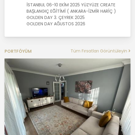
İSTANBUL 06-10 EKİM 2025 YÜZYÜZE CREATE
MASTERTURK FRANCHİSİNG
BAŞLANGIÇ EĞİTİMİ ( ANKARA-İZMİR HARİÇ )
GAYRİMENKUL SATIŞ VE PAZARLAMA
GOLDEN DAY 3. ÇEYREK 2025
A.Ş. kişisel veri sahiplerinin temel
GOLDEN DAY AĞUSTOS 2026
haklarını ve kendi meşru
menfaatlerini dikkate alarak işlediği
kişisel verilerin doğru ve güncel
olmasını sağlamakla ve bu
Tüm Fırsatları Görüntüleyin
PORTFÖYÜM
doğrultuda gerekli tedbirleri almak
için gerekli sistemleri kurmakla
yükümlüdür.
3. Belirli, Açık ve Meşru Amaçlarla
İşleme
MASTERTURK FRANCHİSİNG
GAYRİMENKUL SATIŞ VE PAZARLAMA
A.Ş. kişisel verilerin hangi amaçla
işleneceğini belirlemekle ve bu
amaçları kişisel veriler işlenmeden