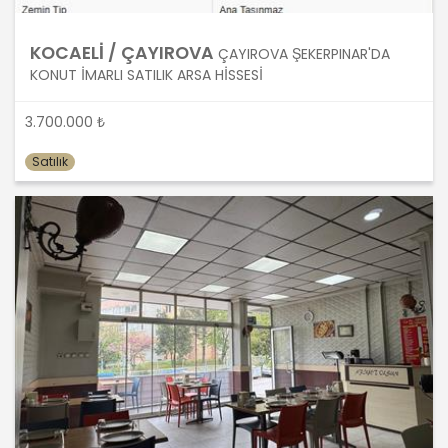
İşlendikleri Amaç İçin Gerekli Olan
Süre Kadar Muhafaza Etme
KOCAELİ / ÇAYIROVA
ÇAYIROVA ŞEKERPINAR'DA
KONUT İMARLI SATILIK ARSA HİSSESİ
MASTERTURK FRANCHİSİNG
GAYRİMENKUL SATIŞ VE PAZARLAMA
3.700.000 ₺
A.Ş.. Türk Ceza Kanunu’nun 138.
maddesine ve KVK Kanunu’nun 4. ve 7.
Satılık
maddelerine uygun olarak; işledikleri
kişisel verileri, yalnızca ilgili mevzuat
ve kanunlarda öngörülen veya kişisel
veri işleme amacının gerektirdiği süre
kadar muhafaza edecektir.
MASTERTURK FRANCHİSİNG
GAYRİMENKUL SATIŞ VE PAZARLAMA
A.Ş. öncelikle ilgili mevzuatta kişisel
verilerin saklanması için bir süre
öngörülüp öngörülmediğini tespit
edecek, bir süre belirlenmişse bu
süreye uygun davranacak, bir süre
belirlenmemişse kişisel verileri