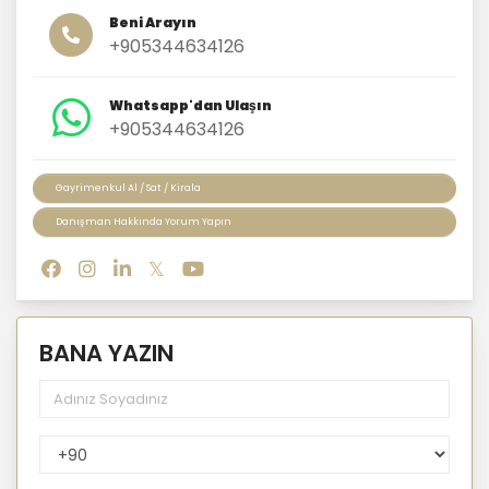
Beni Arayın
+905344634126
Whatsapp'dan Ulaşın
+905344634126
Gayrimenkul Al / Sat / Kirala
Danışman Hakkında Yorum Yapın
BANA YAZIN
PhoneNumberCountryPhoneCode