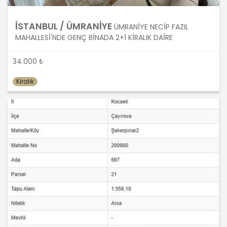
önce veri sahiplerinin bilgisine
sunmakla yükümlüdür. Kişisel veriler
İSTANBUL / ÜMRANİYE
ÜMRANİYE NECİP FAZIL
belirtilen meşru ve hukuka uygun
MAHALLESİ'NDE GENÇ BİNADA 2+1 KİRALIK DAİRE
amaçlar dışında işlenmeyecektir..
34.000 ₺
4. İşlendikleri Amaçla Bağlantılı, Sınırlı
ve Ölçülü Olma
Kiralık
MASTERTURK FRANCHİSİNG
GAYRİMENKUL SATIŞ VE PAZARLAMA
A.Ş. kişisel verileri belirlenen
amaçların gerçekleştirilmesine
elverişli bir biçimde işleyecek ve
amacın gerçekleştirilmesi ile ilgili
olmayan veya ihtiyaç duyulmayan
kişisel verilerin işlenmesinden
kaçınacaktır.
5. İlgili Mevzuatta Öngörülen veya