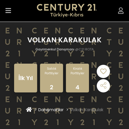
VOLKAN KARAKULAK
Gayrimenkul Danışmanı
@C21 ROTA
Satılık
Kiralık
Portföyler
Portföyler
İlk Yıl
2
4
Danışmanlar
Volkan Karakulak