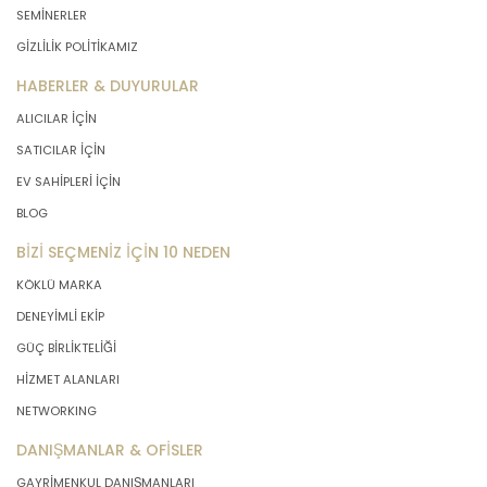
SEMİNERLER
GİZLİLİK POLİTİKAMIZ
HABERLER & DUYURULAR
ALICILAR İÇİN
SATICILAR İÇİN
EV SAHİPLERİ İÇİN
BLOG
BİZİ SEÇMENİZ İÇİN 10 NEDEN
KÖKLÜ MARKA
DENEYİMLİ EKİP
GÜÇ BİRLİKTELİĞİ
HİZMET ALANLARI
NETWORKING
DANIŞMANLAR & OFİSLER
GAYRİMENKUL DANIŞMANLARI