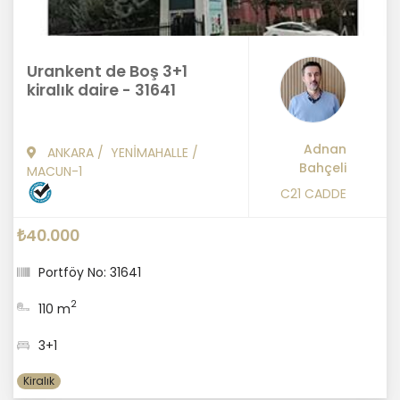
Urankent de Boş 3+1
kiralık daire - 31641
Adnan
ANKARA
/
YENİMAHALLE
/
Bahçeli
MACUN-1
C21 CADDE
₺40.000
Portföy No: 31641
2
110 m
3+1
Kiralık