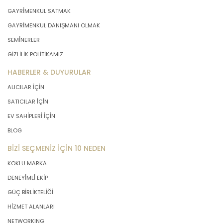
önce veri sahiplerinin bilgisine
GAYRİMENKUL SATMAK
sunmakla yükümlüdür. Kişisel veriler
GAYRİMENKUL DANIŞMANI OLMAK
belirtilen meşru ve hukuka uygun
SEMİNERLER
amaçlar dışında işlenmeyecektir..
GİZLİLİK POLİTİKAMIZ
4. İşlendikleri Amaçla Bağlantılı, Sınırlı
HABERLER & DUYURULAR
ve Ölçülü Olma
ALICILAR İÇİN
SATICILAR İÇİN
MASTERTURK FRANCHİSİNG
EV SAHİPLERİ İÇİN
GAYRİMENKUL SATIŞ VE PAZARLAMA
A.Ş. kişisel verileri belirlenen
BLOG
amaçların gerçekleştirilmesine
BİZİ SEÇMENİZ İÇİN 10 NEDEN
elverişli bir biçimde işleyecek ve
amacın gerçekleştirilmesi ile ilgili
KÖKLÜ MARKA
olmayan veya ihtiyaç duyulmayan
DENEYİMLİ EKİP
kişisel verilerin işlenmesinden
kaçınacaktır.
GÜÇ BİRLİKTELİĞİ
HİZMET ALANLARI
5. İlgili Mevzuatta Öngörülen veya
NETWORKING