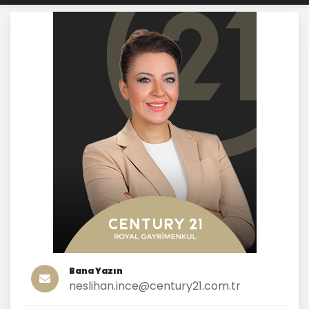
Bana Yazın
neslihan.ince@century21.com.tr