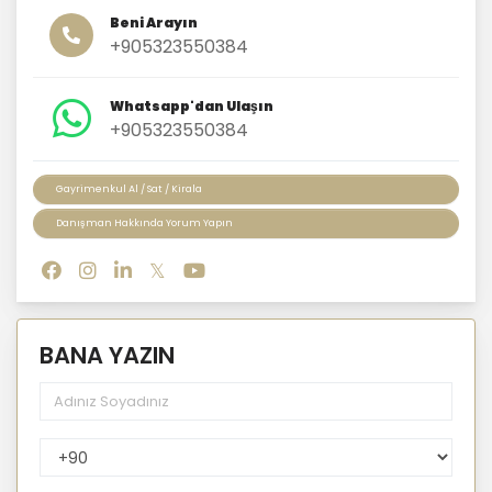
Beni Arayın
+905323550384
Whatsapp'dan Ulaşın
+905323550384
Gayrimenkul Al / Sat / Kirala
Danışman Hakkında Yorum Yapın
BANA YAZIN
PhoneNumberCountryPhoneCode