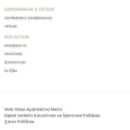
İşlendikleri Amaç İçin Gerekli Olan
DANIŞMANLAR & OFİSLER
Süre Kadar Muhafaza Etme
GAYRİMENKUL DANIŞMANLARI
OFİSLER
MASTERTURK FRANCHİSİNG
GAYRİMENKUL SATIŞ VE PAZARLAMA
BİZE KATILIN
A.Ş.. Türk Ceza Kanunu’nun 138.
DANIŞMAN OL
maddesine ve KVK Kanunu’nun 4. ve 7.
maddelerine uygun olarak; işledikleri
FRANCHISE
kişisel verileri, yalnızca ilgili mevzuat
İŞ FIRSATLARI
ve kanunlarda öngörülen veya kişisel
veri işleme amacının gerektirdiği süre
İLETİŞİM
kadar muhafaza edecektir.
MASTERTURK FRANCHİSİNG
GAYRİMENKUL SATIŞ VE PAZARLAMA
A.Ş. öncelikle ilgili mevzuatta kişisel
verilerin saklanması için bir süre
öngörülüp öngörülmediğini tespit
Web Sitesi Aydınlatma Metni
edecek, bir süre belirlenmişse bu
Kişisel Verilerin Korunması ve İşlenmesi Politikası
süreye uygun davranacak, bir süre
Çerez Politikası
belirlenmemişse kişisel verileri