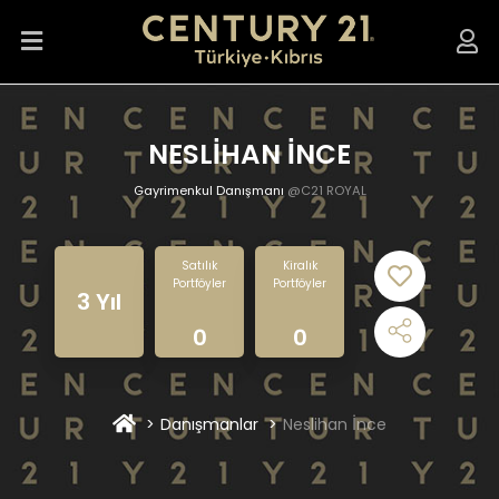
NESLİHAN İNCE
Gayrimenkul Danışmanı
@C21 ROYAL
Satılık
Kiralık
Portföyler
Portföyler
3 Yıl
0
0
Danışmanlar
Neslihan İnce