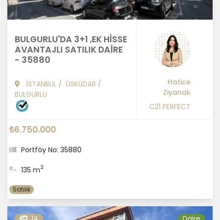
BULGURLU'DA 3+1 ,EK HİSSE
AVANTAJLI SATILIK DAİRE
- 35880
Hatice
İSTANBUL
/
ÜSKÜDAR
/
Ziyanak
BULGURLU
C21 PERFECT
₺6.750.000
Portföy No: 35880
2
135 m
Satılık
14
Daire