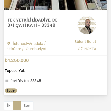
TEK YETKİLİ LİBADİYE, DE
3+1 ÇATİ KATİ - 33348
Bülent Bulut
İstanbul-Anadolu
/
Üsküdar
/
Cumhuriyet
C21 NOKTA
₺4.250.000
Tapusu Yok
Portföy No: 33348
Satılık
İlk
1
Son