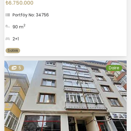
₺6.750.000
Portföy No: 34756
2
90 m
2+1
Satılık
5
Daire