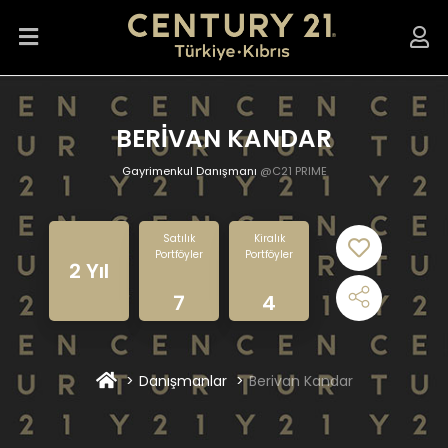
BERİVAN KANDAR
Gayrimenkul Danışmanı
@C21 PRIME
Satılık
Kiralık
Portföyler
Portföyler
2 Yıl
7
4
Danışmanlar
Berivan Kandar