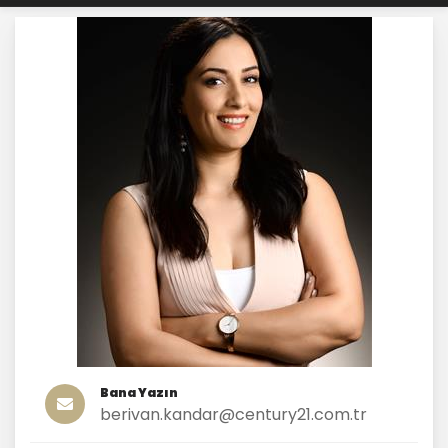
Bana Yazın
berivan.kandar@century21.com.tr