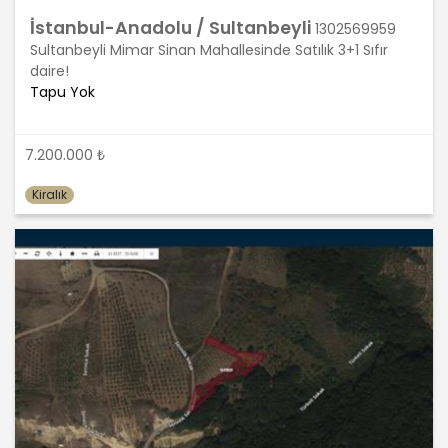
işlendikleri amaç için gerekli olan süre
İstanbul-Anadolu / Sultanbeyli
kadar muhafaza edecektir. Sürenin
1302569959
bitimi veya işlenmesini gerektiren
Sultanbeyli Mimar Sinan Mahallesinde Satılık 3+1 Sıfır
sebeplerin ortadan kalkması halinde
daire!
kişisel veriler MASTERTURK
Tapu Yok
FRANCHİSİNG GAYRİMENKUL SATIŞ VE
PAZARLAMA A.Ş.. tarafından silinecek,
yok edilecek veya anonim hale
7.200.000 ₺
getirilecektir.
Kiralık
6. Kişisel Veri İşleme Faaliyetlerinin
Kanunun 5 inci Maddesinde Belirtilen
Kişisel Veri İşleme Şartlarından Bir
veya Birkaçına Dayalı Olarak Kanunun
4. Maddedeki Temel İlkelerin Tümüne
Uygun Şekilde Yürütülmesi
Kişisel veriler kural olarak, KVK
Kanunu’nun 5. maddesinde belirtilen
şartlardan bir veya birkaçına uygun