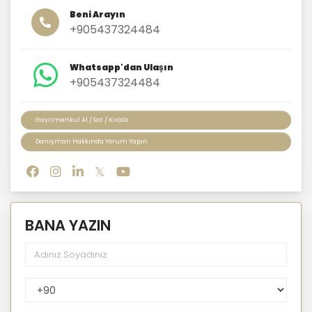
Beni Arayın
+905437324484
Whatsapp'dan Ulaşın
+905437324484
Gayrimenkul Al / Sat / Kirala
Danışman Hakkında Yorum Yapın
BANA YAZIN
PhoneNumberCountryPhoneCode