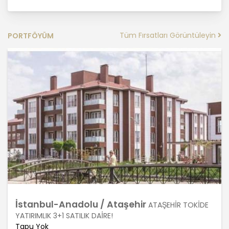
MASTERTURK FRANCHİSİNG
GAYRİMENKUL SATIŞ VE PAZARLAMA
Tüm Fırsatları Görüntüleyin
PORTFÖYÜM
A.Ş. kişisel veri sahiplerinin temel
haklarını ve kendi meşru
menfaatlerini dikkate alarak işlediği
kişisel verilerin doğru ve güncel
olmasını sağlamakla ve bu
doğrultuda gerekli tedbirleri almak
için gerekli sistemleri kurmakla
yükümlüdür.
3. Belirli, Açık ve Meşru Amaçlarla
İşleme
MASTERTURK FRANCHİSİNG
GAYRİMENKUL SATIŞ VE PAZARLAMA
İstanbul-Anadolu / Ataşehir
ATAŞEHİR TOKİDE
A.Ş. kişisel verilerin hangi amaçla
YATIRIMLIK 3+1 SATILIK DAİRE!
işleneceğini belirlemekle ve bu
Tapu Yok
amaçları kişisel veriler işlenmeden