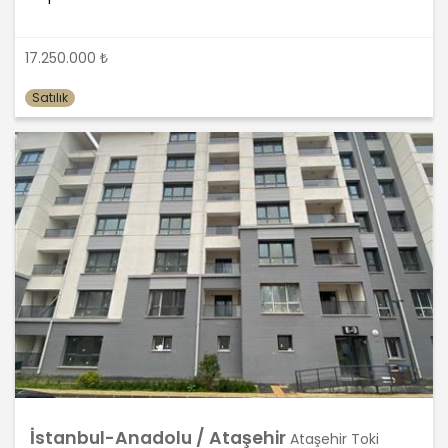
önce veri sahiplerinin bilgisine
sunmakla yükümlüdür. Kişisel veriler
17.250.000 ₺
belirtilen meşru ve hukuka uygun
amaçlar dışında işlenmeyecektir..
Satılık
4. İşlendikleri Amaçla Bağlantılı, Sınırlı
ve Ölçülü Olma
MASTERTURK FRANCHİSİNG
GAYRİMENKUL SATIŞ VE PAZARLAMA
A.Ş. kişisel verileri belirlenen
amaçların gerçekleştirilmesine
elverişli bir biçimde işleyecek ve
amacın gerçekleştirilmesi ile ilgili
olmayan veya ihtiyaç duyulmayan
kişisel verilerin işlenmesinden
kaçınacaktır.
İstanbul-Anadolu / Ataşehir
Ataşehir Toki
5. İlgili Mevzuatta Öngörülen veya