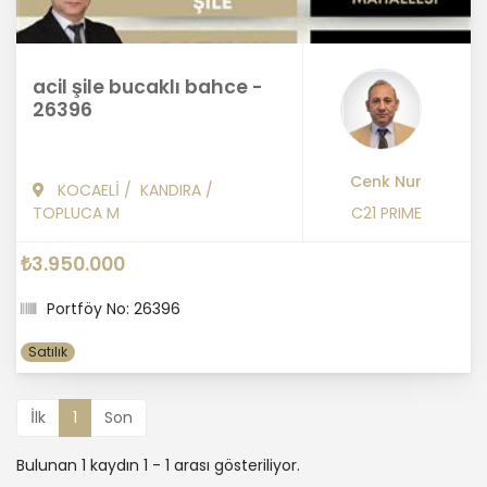
acil şile bucaklı bahce -
26396
Cenk Nur
KOCAELİ
/
KANDIRA
/
TOPLUCA M
C21 PRIME
₺3.950.000
Portföy No: 26396
Satılık
İlk
1
Son
Bulunan 1 kaydın 1 - 1 arası gösteriliyor.