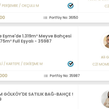
/
PERŞEMBE
/
OKÇULU M
C2
000
Portföy No: 36150
e Eşme'de 1.319m² Meyve Bahçesi
175m² Full Eşyalı - 35987
Ali 
Lİ
/
KARTEPE
/
ESKİEŞME M
C21 MOM
.000
Portföy No: 35987
 GÖLKÖY'DE SATILIK BAĞ-BAHÇE !
9