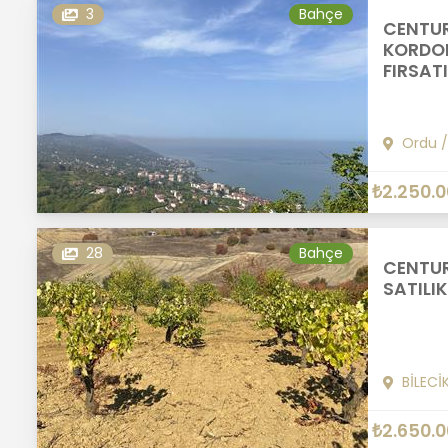
3
Bahçe
CENTUR
KORDON
FIRSAT
Ordu
₺2.250.
28
Bahçe
CENTUR
SATILI
BİLECİ
₺2.650.