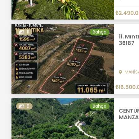
₺2.490.
11
Bahçe
11. Mın
36187
MANİS
₺16.500.
8
Bahçe
CENTUR
MANZAR