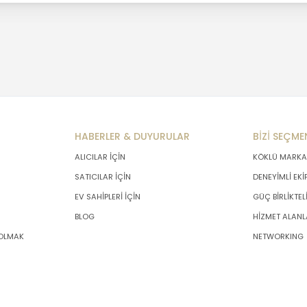
HABERLER & DUYURULAR
BİZİ SEÇME
ALICILAR İÇİN
KÖKLÜ MARKA
SATICILAR İÇİN
DENEYİMLİ EKİ
EV SAHİPLERİ İÇİN
GÜÇ BİRLİKTEL
BLOG
HİZMET ALANL
 OLMAK
NETWORKING