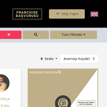
Giriş Yapın
Tüm Filtreler
Sırala
Aramayı Kaydet
Haritada Görüntüle
Gökçe
21 BAL