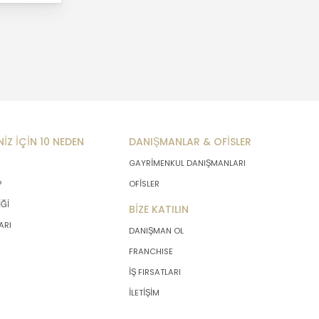
NİZ İÇİN 10 NEDEN
DANIŞMANLAR & OFİSLER
GAYRİMENKUL DANIŞMANLARI
P
OFİSLER
İĞİ
BİZE KATILIN
ARI
DANIŞMAN OL
FRANCHISE
İŞ FIRSATLARI
İLETİŞİM