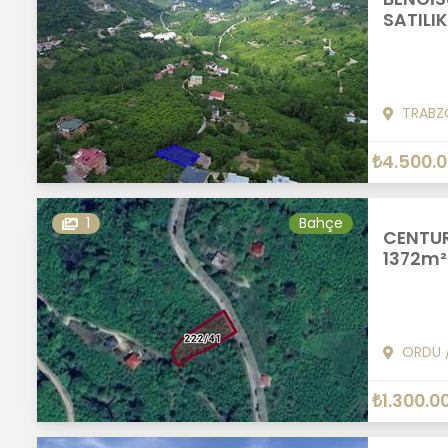
SATILIK
TRABZ
₺4.500.
1
Bahçe
CENTUR
1372m² 
ORDU
₺1.300.0