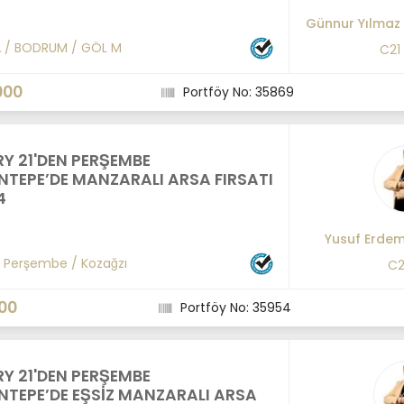
Günnur Yılmaz
A
/
BODRUM
/
GÖL M
C21
000
Portföy No: 35869
Y 21'DEN PERŞEMBE
TEPE’DE MANZARALI ARSA FIRSATI
4
Yusuf Erde
/
Perşembe
/
Kozağzı
C2
00
Portföy No: 35954
Y 21'DEN PERŞEMBE
TEPE’DE EŞSİZ MANZARALI ARSA