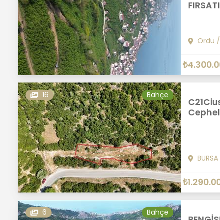
FIRSAT
Ordu
₺4.300.
16
Bahçe
C21Cius
Cephel
BURSA
₺1.290.0
6
Bahçe
BENGİS