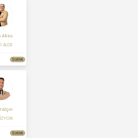
m Aksu
1 ALDE
Satılık
Yalçın
VİZYON
Satılık