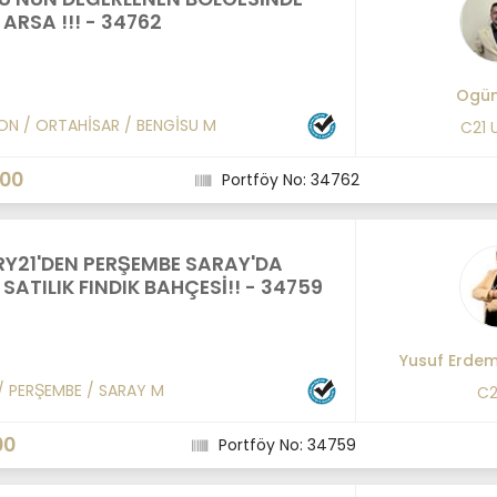
 ARSA !!! - 34762
Ogün
ON
/
ORTAHİSAR
/
BENGİSU M
C21 
000
Portföy No: 34762
Y21'DEN PERŞEMBE SARAY'DA
SATILIK FINDIK BAHÇESİ!! - 34759
Yusuf Erde
/
PERŞEMBE
/
SARAY M
C2
00
Portföy No: 34759