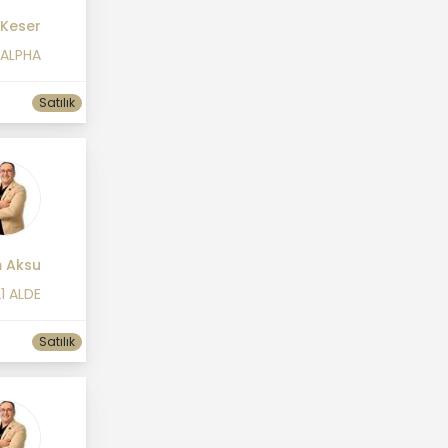
 Keser
 ALPHA
Satılık
m Aksu
1 ALDE
Satılık