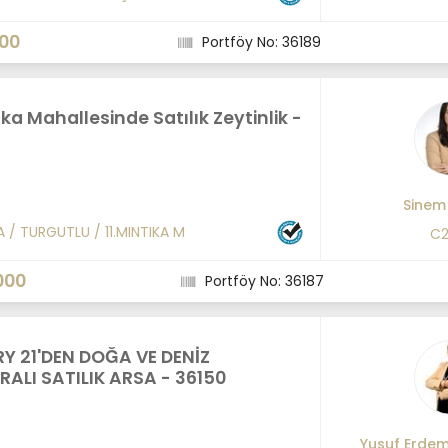
000
Portföy No: 36189
tıka Mahallesinde Satılık Zeytinlik -
Sinem
A
/
TURGUTLU
/
11.MINTIKA M
C2
000
Portföy No: 36187
Y 21'DEN DOĞA VE DENİZ
ALI SATILIK ARSA - 36150
Yusuf Erde