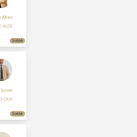
m Aksu
1 ALDE
Satılık
 İşcan
1 CIUS
Satılık