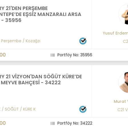
Y 21'DEN PERŞEMBE
TEPE’DE EŞSİZ MANZARALI ARSA
I - 35956
Yusuf Erde
/
Perşembe
/
Kozağzı
C2
000
Portföy No: 35956
Y 21 VİZYON'DAN SÖĞÜT KÜRE’DE
K MEYVE BAHÇESİ - 34222
Murat 
K
/
SÖĞÜT
/
KÜRE K
C21 
000
Portföy No: 34222