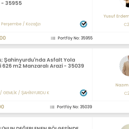
I - 35955
Yusuf Erde
/
Perşembe
/
Kozağzı
C2
000
Portföy No: 35955
; Şahinyurdu'nda Asfalt Yola
i 626 m2 Manzaralı Arazi - 35039
Nazım
/
GEMLİK
/
ŞAHİNYURDU K
C2
00
Portföy No: 35039
U'NUN DEĞERLENEN BÖLGESİNDE