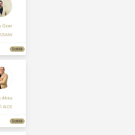
 Özer
UZMAN
Satılık
m Aksu
1 ALDE
Satılık