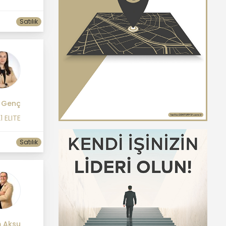
Satılık
 Genç
1 ELITE
Satılık
m Aksu