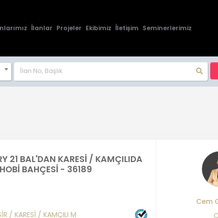
nlarımız
İlanlar
Projeler
Ekibimiz
İletişim
Seminerlerimiz
Y 21 BAL'DAN KARESİ / KAMÇILIDA
 HOBİ BAHÇESİ - 36189
Cem 
SİR
/
KARESİ
/
KAMÇILI M
C