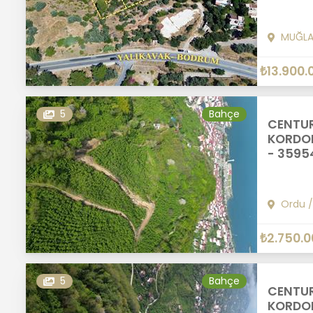
MUĞL
₺13.900.
5
Bahçe
CENTUR
KORDON
- 3595
Ordu
₺2.750.0
5
Bahçe
CENTUR
KORDON