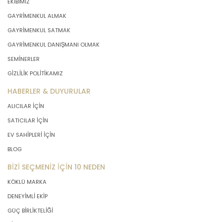
EKİBİMİZ
GAYRİMENKUL ALMAK
GAYRİMENKUL SATMAK
GAYRİMENKUL DANIŞMANI OLMAK
SEMİNERLER
GİZLİLİK POLİTİKAMIZ
HABERLER & DUYURULAR
ALICILAR İÇİN
SATICILAR İÇİN
EV SAHİPLERİ İÇİN
BLOG
BİZİ SEÇMENİZ İÇİN 10 NEDEN
KÖKLÜ MARKA
DENEYİMLİ EKİP
GÜÇ BİRLİKTELİĞİ