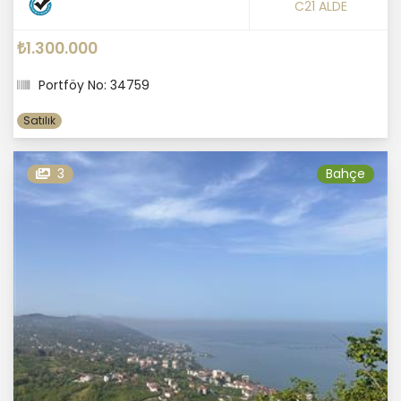
C21 ALDE
₺1.300.000
Portföy No: 34759
Satılık
3
Bahçe