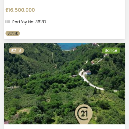
₺16.500.000
Portföy No: 36187
Satılık
8
Bahçe