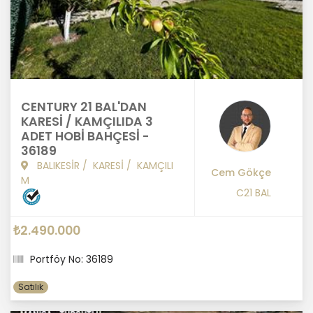
CENTURY 21 BAL'DAN
KARESİ / KAMÇILIDA 3
ADET HOBİ BAHÇESİ -
36189
BALIKESİR
/
KARESİ
/
KAMÇILI
Cem Gökçe
M
C21 BAL
₺2.490.000
Portföy No: 36189
Satılık