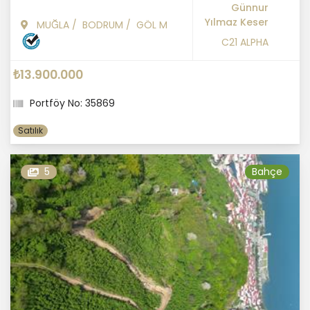
Günnur
Yılmaz Keser
MUĞLA
/
BODRUM
/
GÖL M
C21 ALPHA
₺13.900.000
Portföy No: 35869
Satılık
5
Bahçe