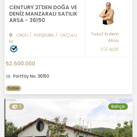
CENTURY 21'DEN DOĞA VE
DENİZ MANZARALI SATILIK
ARSA - 36150
Yusuf Erdem
ORDU
/
PERŞEMBE
/
OKÇULU
Aksu
M
C21 ALDE
₺2.500.000
Portföy No: 36150
Satılık
1
Bahçe