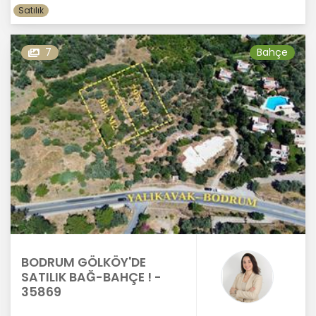
Satılık
7
Bahçe
BODRUM GÖLKÖY'DE
SATILIK BAĞ-BAHÇE ! -
35869