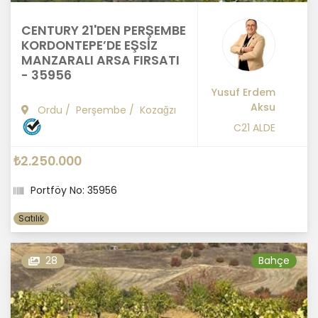
CENTURY 21'DEN PERŞEMBE
KORDONTEPE’DE EŞSİZ
MANZARALI ARSA FIRSATI
- 35956
Yusuf Erdem
Aksu
Ordu
/
Perşembe
/
Kozağzı
C21 ALDE
₺2.250.000
Portföy No: 35956
Satılık
28
Bahçe