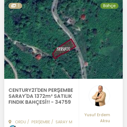
1
Bahçe
CENTURY21'DEN PERŞEMBE
SARAY'DA 1372m² SATILIK
FINDIK BAHÇESİ!! - 34759
Yusuf Erdem
Aksu
ORDU
/
PERŞEMBE
/
SARAY M