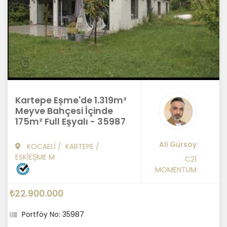
Kartepe Eşme'de 1.319m²
Meyve Bahçesi İçinde
175m² Full Eşyalı - 35987
Ali Gürsoy
KOCAELİ
/
KARTEPE
/
ESKİEŞME M
C21
MOMENTUM
₺22.900.000
Portföy No: 35987