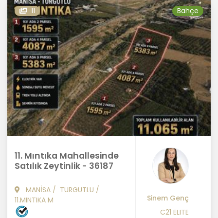
11
Bahçe
11. Mıntıka Mahallesinde
Satılık Zeytinlik - 36187
MANİSA
/
TURGUTLU
/
Sinem Genç
11.MINTIKA M
C21 ELITE