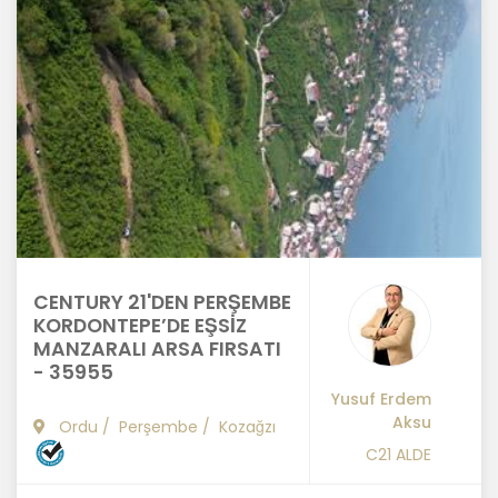
CENTURY 21'DEN PERŞEMBE
KORDONTEPE’DE EŞSİZ
MANZARALI ARSA FIRSATI
- 35955
Yusuf Erdem
Aksu
Ordu
/
Perşembe
/
Kozağzı
C21 ALDE