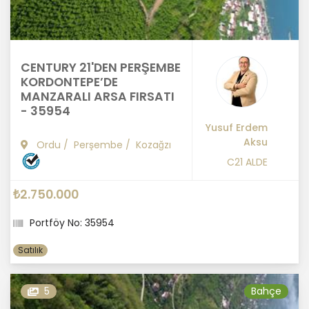
CENTURY 21'DEN PERŞEMBE
KORDONTEPE’DE
MANZARALI ARSA FIRSATI
- 35954
Yusuf Erdem
Aksu
Ordu
/
Perşembe
/
Kozağzı
C21 ALDE
₺2.750.000
Portföy No: 35954
Satılık
5
Bahçe