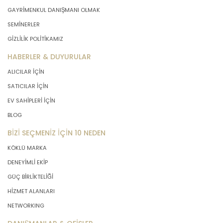
GAYRİMENKUL DANIŞMANI OLMAK
SEMİNERLER
GİZLİLİK POLİTİKAMIZ
HABERLER & DUYURULAR
ALICILAR İÇİN
SATICILAR İÇİN
EV SAHİPLERİ İÇİN
BLOG
BİZİ SEÇMENİZ İÇİN 10 NEDEN
KÖKLÜ MARKA
DENEYİMLİ EKİP
GÜÇ BİRLİKTELİĞİ
HİZMET ALANLARI
NETWORKING