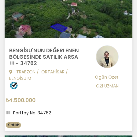
BENGİSU'NUN DEĞERLENEN
BÖLGESİNDE SATILIK ARSA
!!! - 34762
TRABZON
/
ORTAHİSAR
/
Ogün Özer
BENGİSU M
C21 UZMAN
₺4.500.000
Portföy No: 34762
Satılık