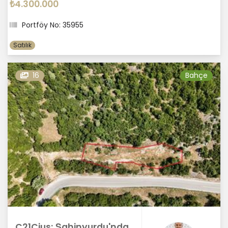
₺4.300.000
Portföy No: 35955
Satılık
16
Bahçe
C21Cius; Şahinyurdu'nda