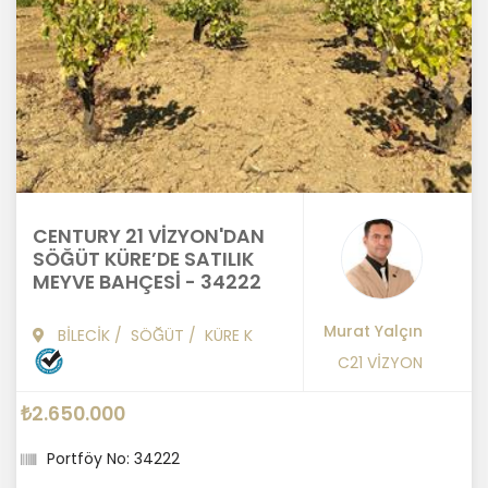
CENTURY 21 VİZYON'DAN
SÖĞÜT KÜRE’DE SATILIK
MEYVE BAHÇESİ - 34222
Murat Yalçın
BİLECİK
/
SÖĞÜT
/
KÜRE K
C21 VİZYON
₺2.650.000
Portföy No: 34222