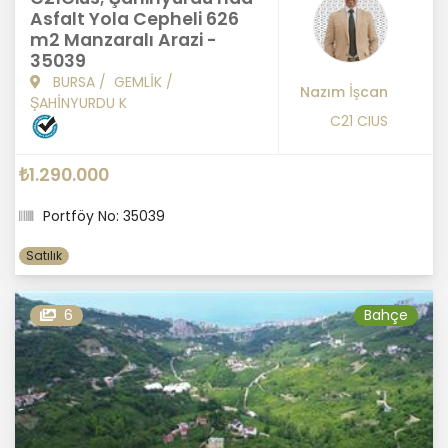
Asfalt Yola Cepheli 626
m2 Manzaralı Arazi -
35039
BURSA
/
GEMLİK
/
Nazım İşcan
ŞAHİNYURDU K
C21 CIUS
₺1.290.000
Portföy No: 35039
Satılık
6
Bahçe