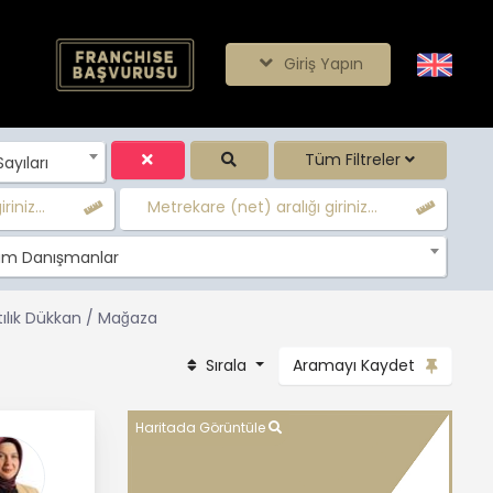
Giriş Yapın
Tüm Filtreler
yıları
iniz...
Metrekare (net) aralığı giriniz...
m Danışmanlar
tılık Dükkan / Mağaza
Sırala
Aramayı Kaydet
Haritada Görüntüle