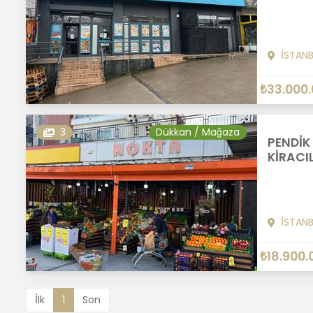
İSTAN
₺33.000
3
Dükkan / Mağaza
PENDİK
KİRACILI
İSTAN
₺18.900.
İlk
1
Son