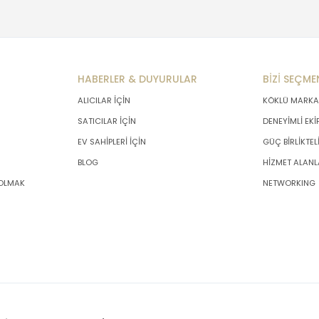
HABERLER & DUYURULAR
BİZİ SEÇME
ALICILAR İÇİN
KÖKLÜ MARKA
SATICILAR İÇİN
DENEYİMLİ EKİ
EV SAHİPLERİ İÇİN
GÜÇ BİRLİKTEL
BLOG
HİZMET ALANL
 OLMAK
NETWORKING