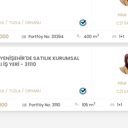
Hilal
BUL
/
TUZLA
/
ORHANLI
C21 S
2
.000
Portföy No: 33394
400 m
1+1
 YENİŞEHİR'DE SATILIK KURUMSAL
 İŞ YERİ - 31110
Hilal
BUL
/
TUZLA
/
ORHANLI
C21 S
2
000
Portföy No: 31110
105 m
1+1