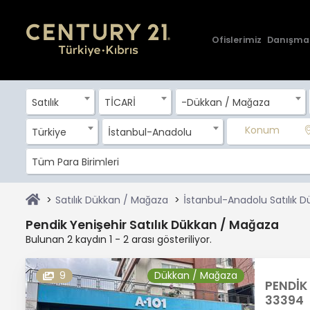
Ofislerimiz
Danışma
Satılık
TİCARİ
-Dükkan / Mağaza
Konum
Türkiye
İstanbul-Anadolu
Tüm Para Birimleri
Satılık Dükkan / Mağaza
İstanbul-Anadolu Satılık 
Pendik Yenişehir Satılık Dükkan / Mağaza
Bulunan 2 kaydın 1 - 2 arası gösteriliyor.
9
Dükkan / Mağaza
PENDİK 
33394