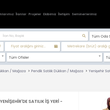
nlarımız
İlanlar
Projeler
Ekibimiz
İletişim
Seminerlerimiz
Tüm Oda Sa
Fiyat aralığını giriniz...
Metrekare (brüt) aralığı gir
Tüm Ofisler
Tü
Dükkan / Mağaza
Pendik Satılık Dükkan / Mağaza
Yenişehir Sa
YENİŞEHİR'DE SATILIK İŞ YERİ -