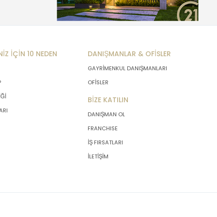
NİZ İÇİN 10 NEDEN
DANIŞMANLAR & OFİSLER
GAYRİMENKUL DANIŞMANLARI
P
OFİSLER
İĞİ
BİZE KATILIN
ARI
DANIŞMAN OL
FRANCHISE
İŞ FIRSATLARI
İLETİŞİM