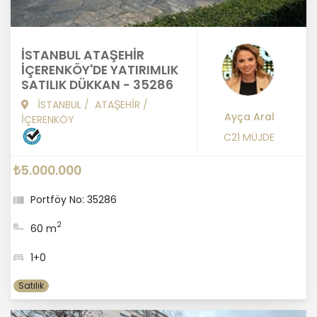
İSTANBUL ATAŞEHİR
İÇERENKÖY'DE YATIRIMLIK
SATILIK DÜKKAN - 35286
İSTANBUL
/
ATAŞEHİR
/
Ayça Aral
İÇERENKÖY
C21 MÜJDE
₺5.000.000
Portföy No: 35286
2
60 m
1+0
Satılık