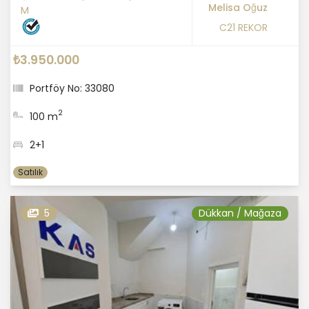
Melisa Oğuz
M
C21 REKOR
₺3.950.000
Portföy No: 33080
2
100 m
2+1
Satılık
5
Dükkan / Mağaza