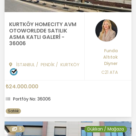
KURTKÖY HOMECITY AVM
OTOWORLDDE SATILIK
ASMA KATLI GALERİ -
36006
Funda
Altıtok
Diyner
İSTANBUL
/
PENDİK
/
KURTKÖY
C21 ATA
₺24.000.000
Portföy No: 36006
Satılık
5
Dükkan / Mağaza