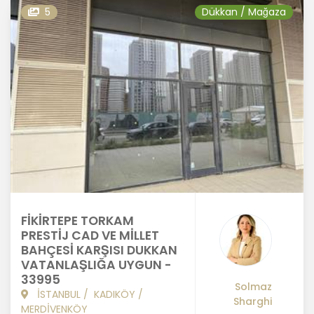
5
Dükkan / Mağaza
FİKİRTEPE TORKAM
PRESTİJ CAD VE MİLLET
BAHÇESİ KARŞISI DUKKAN
VATANLAŞLIĞA UYGUN -
33995
Solmaz
İSTANBUL
/
KADIKÖY
/
Sharghi
MERDİVENKÖY