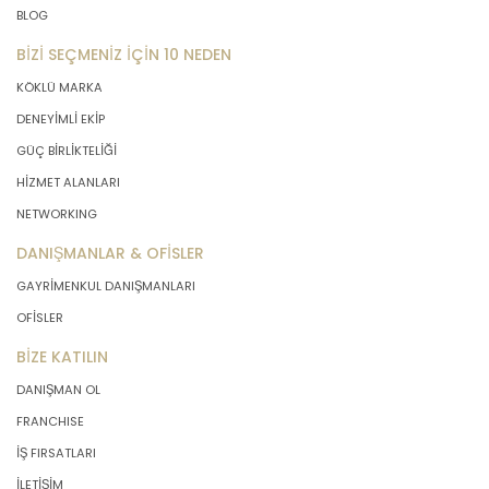
BLOG
BİZİ SEÇMENİZ İÇİN 10 NEDEN
KÖKLÜ MARKA
DENEYİMLİ EKİP
GÜÇ BİRLİKTELİĞİ
HİZMET ALANLARI
NETWORKING
DANIŞMANLAR & OFİSLER
GAYRİMENKUL DANIŞMANLARI
OFİSLER
BİZE KATILIN
DANIŞMAN OL
FRANCHISE
İŞ FIRSATLARI
İLETİŞİM