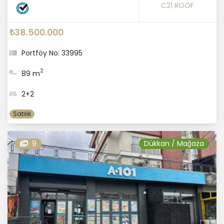
C21 ROOF
₺38.500.000
Portföy No: 33995
2
89 m
2+2
Satılık
9
Dükkan / Mağaza