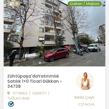
8
Dükkan / Mağaza
Zühtüpaşa'daYatırımlık
Satılık 1+0 Ticari Dükkan -
34738
İSTANBUL
/
KADIKÖY
/
Selda Çaylı
TUĞLACI BAŞI
C21 NOVA