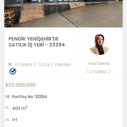
PENDİK YENİŞEHİR'DE
SATILIK İŞ YERİ - 33394
Hilal Demir
İSTANBUL
/
TUZLA
/
ORHANLI
C21 SAHRA 2
₺33.000.000
Portföy No: 33394
2
400 m
1+1