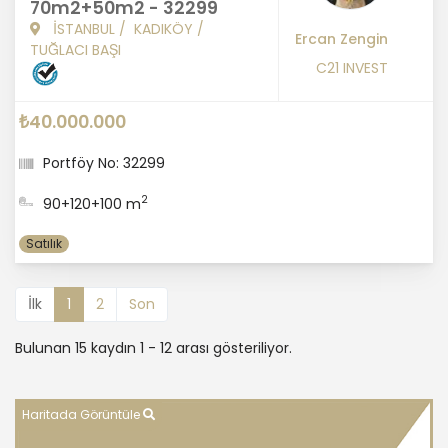
70m2+50m2 - 32299
İSTANBUL
/
KADIKÖY
/
Ercan Zengin
TUĞLACI BAŞI
C21 INVEST
₺40.000.000
Portföy No: 32299
2
90+120+100 m
Satılık
İlk
1
2
Son
Bulunan 15 kaydın 1 - 12 arası gösteriliyor.
Haritada Görüntüle