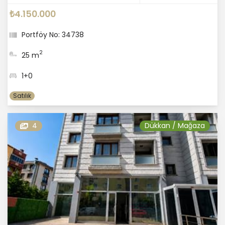
₺4.150.000
Portföy No: 34738
2
25 m
1+0
Satılık
4
Dükkan / Mağaza