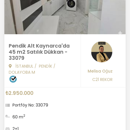
Pendik Alt Kaynarca'da
45 m2 Satılık Dükkan -
33079
İSTANBUL
/
PENDİK
/
Melisa Oğuz
DOLAYOBA M
C21 REKOR
₺2.950.000
Portföy No: 33079
2
60 m
2+1