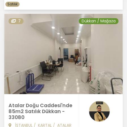
Satılık
7
Dükkan / Mağaza
Atalar Doğu Caddesi'nde
85m2 Satılık Dükkan -
33080
İSTANBUL
/
KARTAL
/
ATALAR