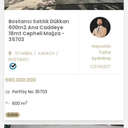
Bostancı Satılık Dükkan
600m2 Ana Caddeye
18mt Cepheli Mağza -
35703
Hayrettin
Talha
İSTANBUL
/
KADIKÖY
/
Aydınbaş
BOSTANCI
C21 INVEST
₺90.000.000
Portföy No: 35703
2
600 m
Satılık