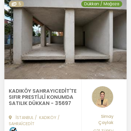
5
Dükkan / Mağaza
KADIKÖY SAHRAYICEDİT'TE
SIFIR PRESTİJLİ KONUMDA
SATILIK DÜKKAN - 35697
Simay
İSTANBUL
/
KADIKÖY
/
Çaylak
SAHRAİCEDİT