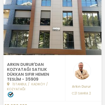
ARKIN DURUR'DAN
KOZYATAĞI SATILIK
DÜKKAN SIFIR HEMEN
TESLİM - 35909
İSTANBUL
/
KADIKÖY
/
Arkın Durur
KOZYATAĞI
C21 SAHRA 2