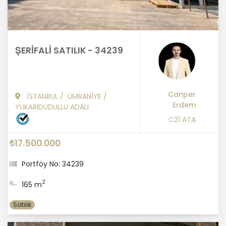
ŞERİFALİ SATILIK - 34239
Canper
İSTANBUL
/
ÜMRANİYE
/
Erdem
YUKARIDUDULLU ADALI
C21 ATA
₺17.500.000
Portföy No: 34239
2
165 m
Satılık