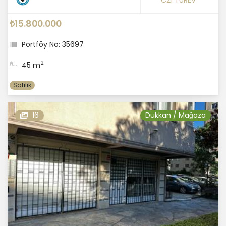
C21 TÜREV
₺15.800.000
Portföy No: 35697
2
45 m
Satılık
16
Dükkan / Mağaza