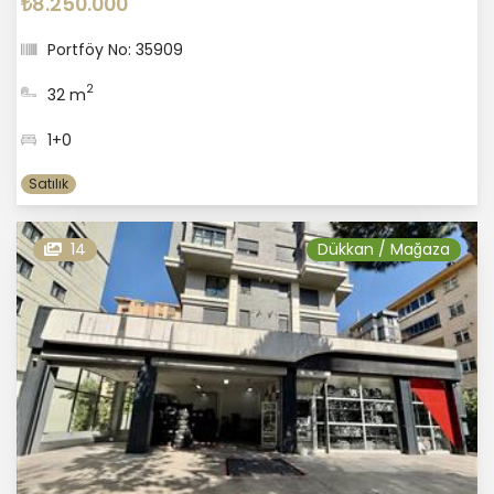
₺8.250.000
Portföy No: 35909
2
32 m
1+0
Satılık
14
Dükkan / Mağaza