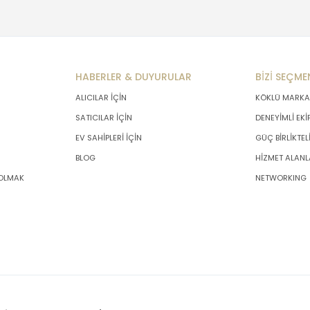
HABERLER & DUYURULAR
BİZİ SEÇME
ALICILAR İÇİN
KÖKLÜ MARKA
SATICILAR İÇİN
DENEYİMLİ EKİ
EV SAHİPLERİ İÇİN
GÜÇ BİRLİKTEL
BLOG
HİZMET ALANL
 OLMAK
NETWORKING