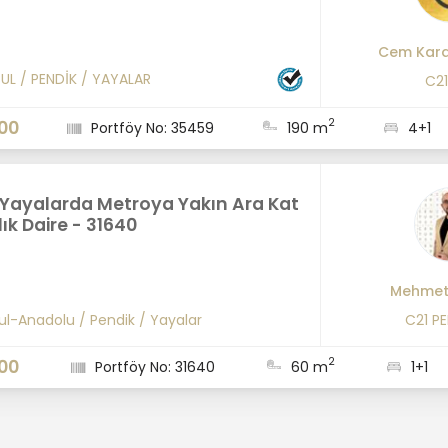
Cem Kara
BUL
/
PENDİK
/
YAYALAR
C2
2
00
Portföy No: 35459
190 m
4+1
 Yayalarda Metroya Yakın Ara Kat
lık Daire - 31640
Mehmet 
ul-Anadolu
/
Pendik
/
Yayalar
C21 P
2
00
Portföy No: 31640
60 m
1+1