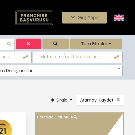
Giriş Yapın
Tüm Filtreler
iniz...
Metrekare (net) aralığı giriniz...
m Danışmanlar
Sırala
Aramayı Kaydet
Haritada Görüntüle