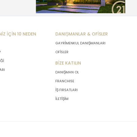
NİZ İÇİN 10 NEDEN
DANIŞMANLAR & OFİSLER
GAYRİMENKUL DANIŞMANLARI
P
OFİSLER
İĞİ
BİZE KATILIN
ARI
DANIŞMAN OL
FRANCHISE
İŞ FIRSATLARI
İLETİŞİM