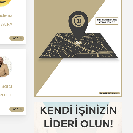
deniz
1 ACRA
Satılık
Balcı
ERFECT
Satılık