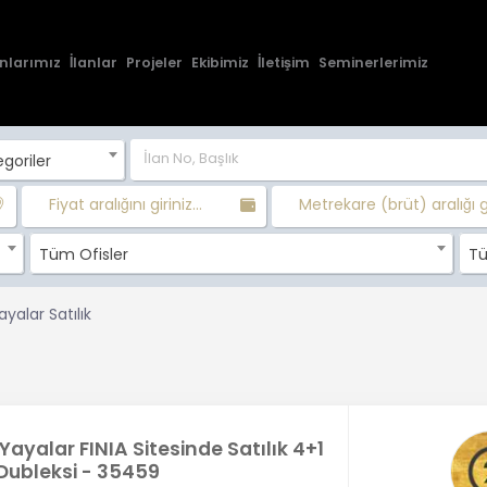
nlarımız
İlanlar
Projeler
Ekibimiz
İletişim
Seminerlerimiz
goriler
Fiyat aralığını giriniz...
Metrekare (brüt) aralığı gir
Tüm Ofisler
Tü
ayalar Satılık
Yayalar FINIA Sitesinde Satılık 4+1
Dubleksi - 35459