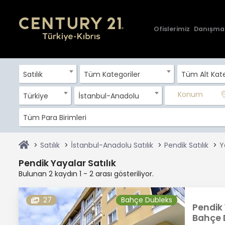
Ofislerimiz
Danışma
Satılık
Tüm Kategoriler
Tüm Alt Kate
Konum
Türkiye
İstanbul-Anadolu
Tüm Para Birimleri
Satılık
İstanbul-Anadolu Satılık
Pendik Satılık
Y
Pendik Yayalar Satılık
Bulunan 2 kaydın 1 - 2 arası gösteriliyor.
27
Bahçe Dubleks
Pendik 
Bahçe 