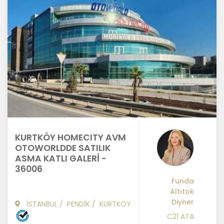
KURTKÖY HOMECITY AVM
OTOWORLDDE SATILIK
ASMA KATLI GALERİ -
36006
Funda
Altıtok
Diyner
İSTANBUL
/
PENDİK
/
KURTKÖY
C21 ATA