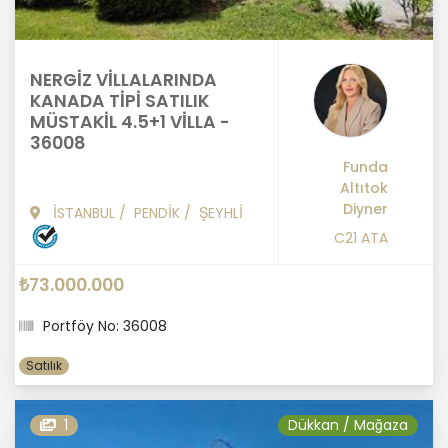
NERGİZ VİLLALARINDA
KANADA TİPİ SATILIK
MÜSTAKİL 4.5+1 VİLLA -
36008
Funda
Altıtok
Diyner
İSTANBUL
/
PENDİK
/
ŞEYHLİ
C21 ATA
₺73.000.000
Portföy No: 36008
Satılık
1
Dükkan / Mağaza