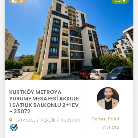
31
Daire
KURTKÖY METROYA
YÜRÜME MESAFESİ AKKULE
1 SATILIK BALKONLU 2+1 EV
- 35072
Serhat Palut
İSTANBUL
/
PENDİK
/
KURTKÖY
C21 ATA