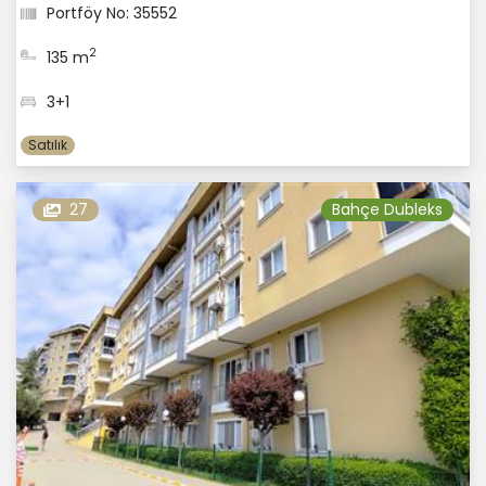
Portföy No: 35552
2
135 m
3+1
Satılık
27
Bahçe Dubleks