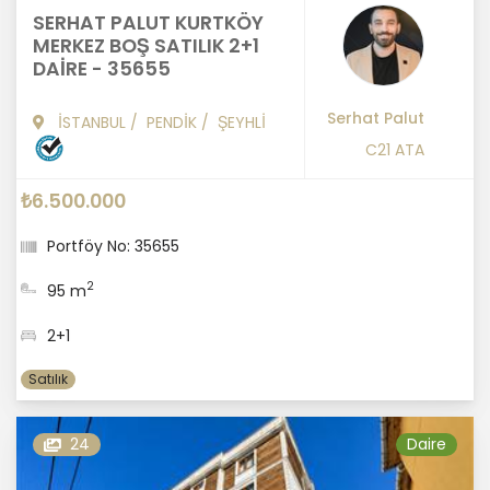
SERHAT PALUT KURTKÖY
MERKEZ BOŞ SATILIK 2+1
DAİRE - 35655
Serhat Palut
İSTANBUL
/
PENDİK
/
ŞEYHLİ
C21 ATA
₺6.500.000
Portföy No: 35655
2
95 m
2+1
Satılık
24
Daire