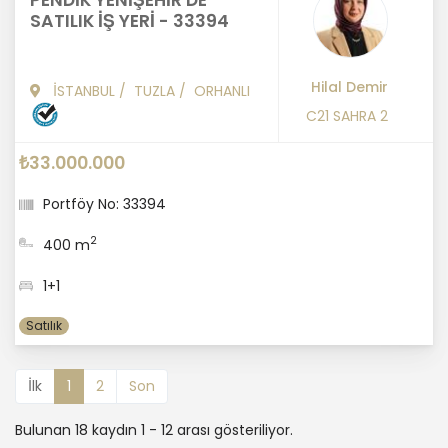
PENDİK YENİŞEHİR'DE
SATILIK İŞ YERİ - 33394
Hilal Demir
İSTANBUL
/
TUZLA
/
ORHANLI
C21 SAHRA 2
₺33.000.000
Portföy No: 33394
2
400 m
1+1
Satılık
İlk
1
2
Son
Bulunan 18 kaydın 1 - 12 arası gösteriliyor.