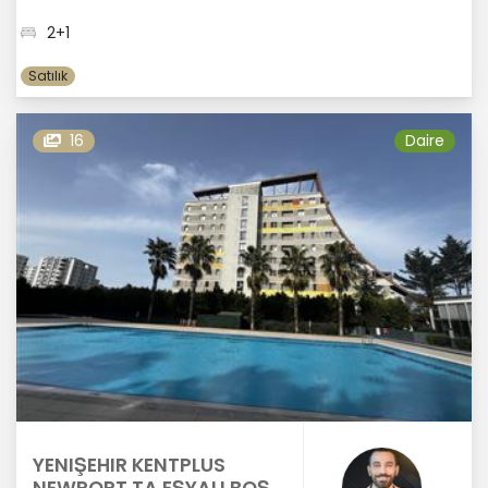
2+1
Satılık
16
Daire
YENIŞEHIR KENTPLUS
NEWPORT TA EŞYALI BOŞ