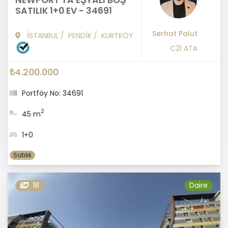
SATILIK 1+0 EV - 34691
Serhat Palut
İSTANBUL
/
PENDİK
/
KURTKÖY
C21 ATA
₺4.200.000
Portföy No: 34691
2
45 m
1+0
Satılık
18
Daire