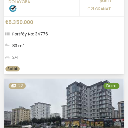
Şahin
DOLAYOBA
C21 GRANAT
₺5.350.000
Portföy No: 34776
2
83 m
2+1
Satılık
22
Daire