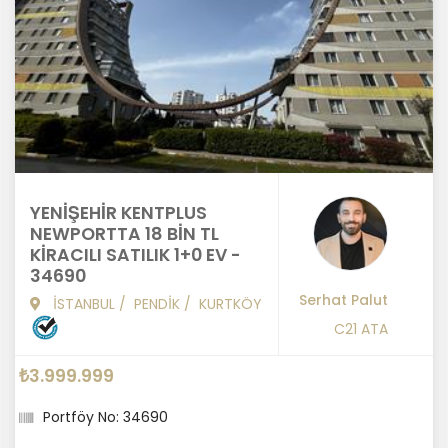
YENİŞEHİR KENTPLUS
NEWPORTTA 18 BİN TL
KİRACILI SATILIK 1+0 EV -
34690
Serhat Palut
İSTANBUL
/
PENDİK
/
KURTKÖY
C21 ATA
₺3.999.999
Portföy No: 34690