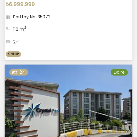
₺6.999.999
Portföy No: 35072
2
110 m
2+1
Satılık
24
Daire