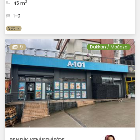
2
45 m
1+0
Satılık
9
Dükkan / Mağaza