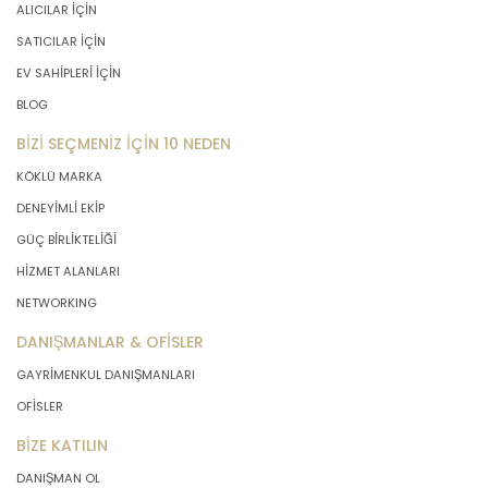
ALICILAR İÇİN
SATICILAR İÇİN
EV SAHİPLERİ İÇİN
BLOG
BİZİ SEÇMENİZ İÇİN 10 NEDEN
KÖKLÜ MARKA
DENEYİMLİ EKİP
GÜÇ BİRLİKTELİĞİ
HİZMET ALANLARI
NETWORKING
DANIŞMANLAR & OFİSLER
GAYRİMENKUL DANIŞMANLARI
OFİSLER
BİZE KATILIN
DANIŞMAN OL