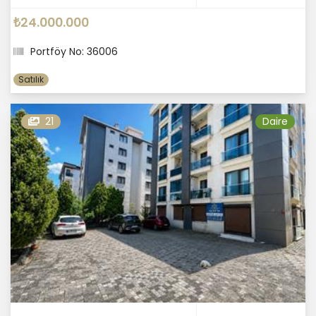
₺24.000.000
Portföy No: 36006
Satılık
21
Daire