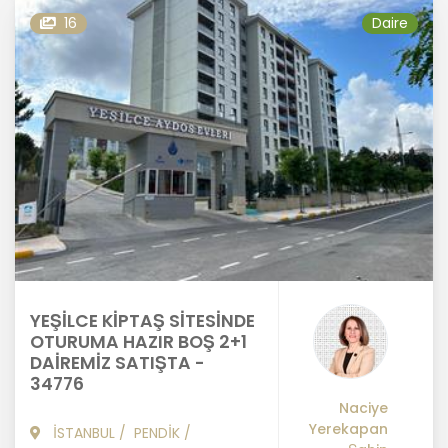
16
Daire
YEŞİLCE KİPTAŞ SİTESİNDE
OTURUMA HAZIR BOŞ 2+1
DAİREMİZ SATIŞTA -
34776
Naciye
Yerekapan
İSTANBUL
/
PENDİK
/