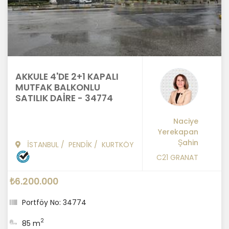
AKKULE 4'DE 2+1 KAPALI
MUTFAK BALKONLU
SATILIK DAİRE - 34774
Naciye
Yerekapan
Şahin
İSTANBUL
/
PENDİK
/
KURTKÖY
C21 GRANAT
₺6.200.000
Portföy No: 34774
2
85 m