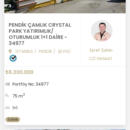
PENDİK ÇAMLIK CRYSTAL
PARK YATIRIMLIK/
OTURUMLUK 1+1 DAİRE -
34977
Eşref Şahin
İSTANBUL
/
PENDİK
/
ŞEYHLİ
C21 GRANAT
₺5.300.000
Portföy No: 34977
2
75 m
1+1
Satılık