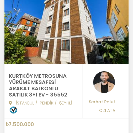
KURTKÖY METROSUNA
YÜRÜME MESAFESİ
ARAKAT BALKONLU
SATILIK 3+1 EV - 35552
Serhat Palut
İSTANBUL
/
PENDİK
/
ŞEYHLİ
C21 ATA
₺7.500.000