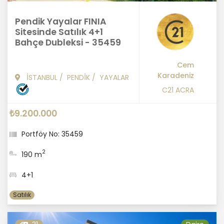
Pendik Yayalar FINIA
Sitesinde Satılık 4+1
Bahçe Dubleksi - 35459
Cem
Karadeniz
İSTANBUL
/
PENDİK
/
YAYALAR
C21 ACRA
₺9.200.000
Portföy No: 35459
2
190 m
4+1
Satılık