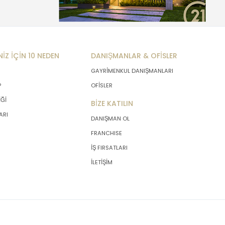
NİZ İÇİN 10 NEDEN
DANIŞMANLAR & OFİSLER
GAYRİMENKUL DANIŞMANLARI
P
OFİSLER
İĞİ
BİZE KATILIN
ARI
DANIŞMAN OL
FRANCHISE
İŞ FIRSATLARI
İLETİŞİM