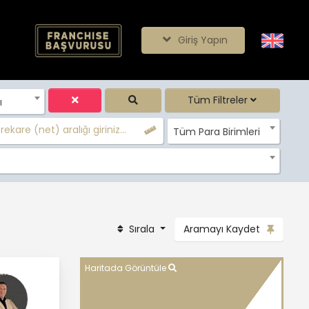
Giriş Yapın
Tüm Filtreler
ı
ekare (net) aralığı giriniz...
Tüm Para Birimleri
Sırala
Aramayı Kaydet
Haritada Görüntüle