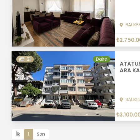
BALIKE
₺2.750.0
21
Daire
ATATÜR
ARA KAT
BALIKE
₺3.100.0
İlk
1
Son