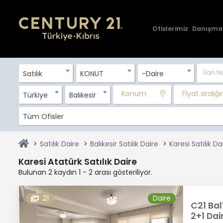
Ofislerimiz
Danışma
Satılık
KONUT
-Daire
Konum
Fiyat aralığını
Türkiye
Balıkesir
Tüm Ofisler
Satılık Daire
Balıkesir Satılık Daire
Karesi Satılık Da
Karesi Atatürk Satılık Daire
Bulunan 2 kaydın 1 - 2 arası gösteriliyor.
21
Daire
C21 Bal
2+1 Dai