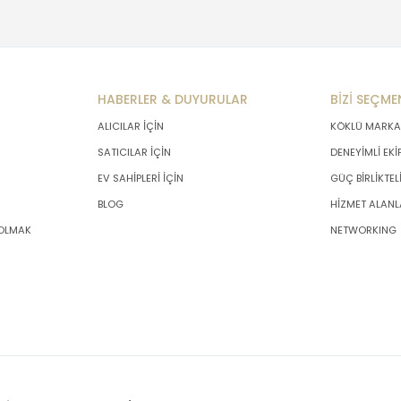
HABERLER & DUYURULAR
BİZİ SEÇME
ALICILAR İÇİN
KÖKLÜ MARKA
SATICILAR İÇİN
DENEYİMLİ EKİ
EV SAHİPLERİ İÇİN
GÜÇ BİRLİKTEL
BLOG
HİZMET ALANL
 OLMAK
NETWORKING