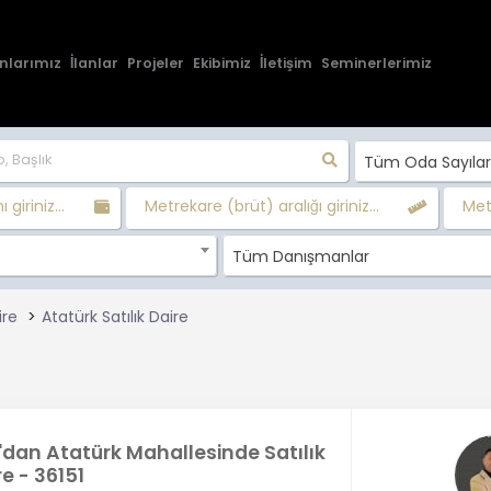
nlarımız
İlanlar
Projeler
Ekibimiz
İletişim
Seminerlerimiz
Tüm Oda Sayılar
 giriniz...
Metrekare (brüt) aralığı giriniz...
Metr
Tüm Danışmanlar
ire
Atatürk Satılık Daire
'dan Atatürk Mahallesinde Satılık
re - 36151