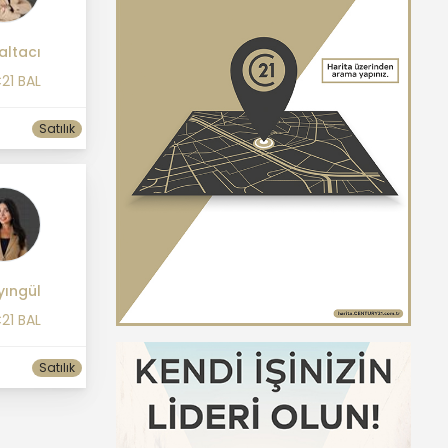
altacı
21 BAL
Satılık
yıngül
21 BAL
Satılık