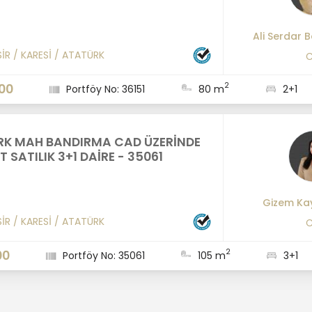
Ali Serdar B
SİR
/
KARESİ
/
ATATÜRK
C
2
00
Portföy No: 36151
80 m
2+1
K MAH BANDIRMA CAD ÜZERİNDE
 SATILIK 3+1 DAİRE - 35061
Gizem Ka
SİR
/
KARESİ
/
ATATÜRK
C
2
00
Portföy No: 35061
105 m
3+1