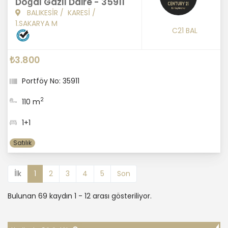
Doğal Gazlı Daire - 35911
BALIKESİR
/
KARESİ
/
1.SAKARYA M
C21 BAL
₺3.800
Portföy No: 35911
2
110 m
1+1
Satılık
İlk
1
2
3
4
5
Son
Bulunan 69 kaydın 1 - 12 arası gösteriliyor.