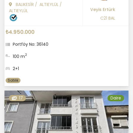
BALIKESİR
/
ALTIEYLÜL
/
Veyis Ertürk
ALTIEYLÜL
C21 BAL
₺4.950.000
Portföy No: 36140
2
100 m
2+1
Satılık
17
Daire