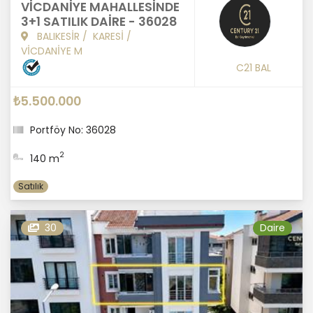
VİCDANİYE MAHALLESİNDE
3+1 SATILIK DAİRE - 36028
BALIKESİR
/
KARESİ
/
VİCDANİYE M
C21 BAL
₺5.500.000
Portföy No: 36028
2
140 m
Satılık
30
Daire