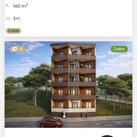
2
140 m
3+1
Satılık
4
Daire