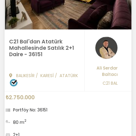
C21 Bal'dan Atatürk
Mahallesinde Satılık 2+1
Daire - 36151
Ali Serdar
Baltacı
BALIKESİR
/
KARESİ
/
ATATÜRK
C21 BAL
₺2.750.000
Portföy No: 36151
2
80 m
2+1