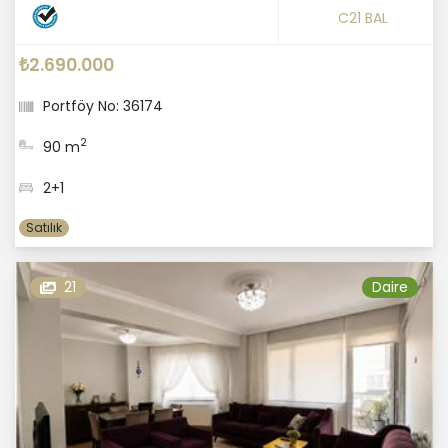
C21 BAL
₺2.690.000
Portföy No: 36174
2
90 m
2+1
Satılık
21
Daire