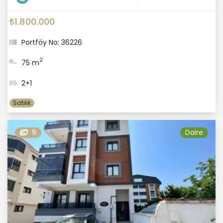
₺1.800.000
Portföy No: 36226
2
75 m
2+1
Satılık
9
Daire