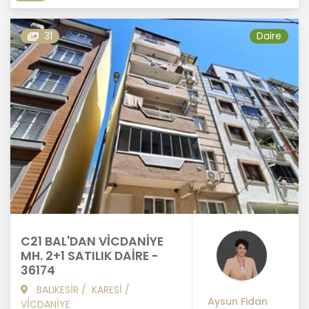
31
Daire
C21 BAL'DAN VİCDANİYE
MH. 2+1 SATILIK DAİRE -
36174
BALIKESİR
/
KARESİ
/
Aysun Fidan
VİCDANİYE