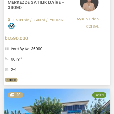
MERKEZDE SATILIK DAİRE -
36090
Aysun Fidan
BALIKESİR
/
KARESİ
/
YILDIRIM
C21 BAL
₺1.590.000
Portföy No: 36090
2
60 m
2+1
Satılık
20
Daire