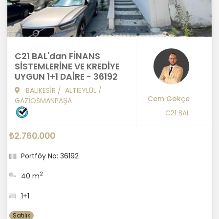
C21 BAL'dan FİNANS
SİSTEMLERİNE VE KREDİYE
UYGUN 1+1 DAİRE - 36192
BALIKESİR
/
ALTIEYLÜL
/
Cem Gökçe
GAZİOSMANPAŞA
C21 BAL
₺2.760.000
Portföy No: 36192
2
40 m
1+1
Satılık