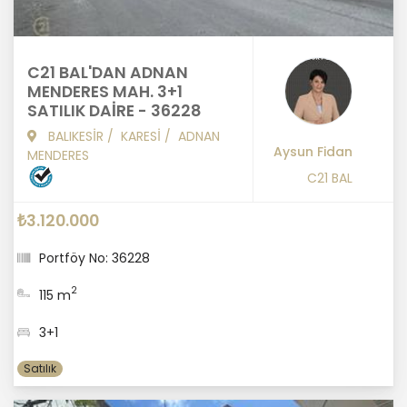
C21 BAL'DAN ADNAN
MENDERES MAH. 3+1
SATILIK DAİRE - 36228
BALIKESİR
/
KARESİ
/
ADNAN
Aysun Fidan
MENDERES
C21 BAL
₺3.120.000
Portföy No: 36228
2
115 m
3+1
Satılık