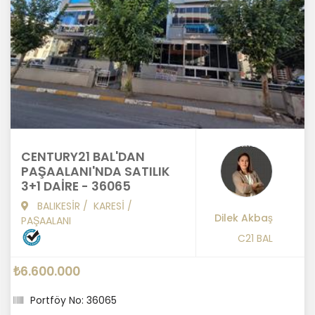
CENTURY21 BAL'DAN
PAŞAALANI'NDA SATILIK
3+1 DAİRE - 36065
BALIKESİR
/
KARESİ
/
Dilek Akbaş
PAŞAALANI
C21 BAL
₺6.600.000
Portföy No: 36065