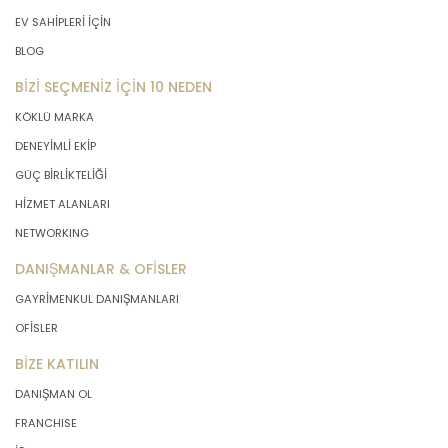
EV SAHİPLERİ İÇİN
BLOG
BİZİ SEÇMENİZ İÇİN 10 NEDEN
KÖKLÜ MARKA
DENEYİMLİ EKİP
GÜÇ BİRLİKTELİĞİ
HİZMET ALANLARI
NETWORKING
DANIŞMANLAR & OFİSLER
GAYRİMENKUL DANIŞMANLARI
OFİSLER
BİZE KATILIN
DANIŞMAN OL
FRANCHISE