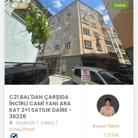
26
Daire
C21 BAL'DAN ÇARŞIDA
İNCİRLİ CAMİ YANI ARA
KAT 2+1 SATILIK DAİRE -
36226
BALIKESİR
/
KARESİ
/
Aysun Fidan
DUMLUPINAR
C21 BAL