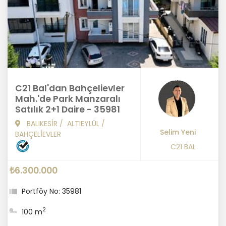
C21 Bal'dan Bahçelievler
Mah.'de Park Manzaralı
Satılık 2+1 Daire - 35981
BALIKESİR
/
ALTIEYLÜL
/
Selim Yeni
BAHÇELİEVLER
C21 BAL
₺6.300.000
Portföy No: 35981
2
100 m