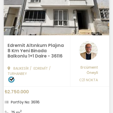
Edremit Altınkum Plajına
8 Km Yeni Binada
Balkonlu 1+1 Daire - 36116
Ercüment
BALIKESİR
/
EDREMİT
/
Öneyli
TURHANBEY
C21 NOKTA
₺2.750.000
Portföy No: 36116
2
75 m