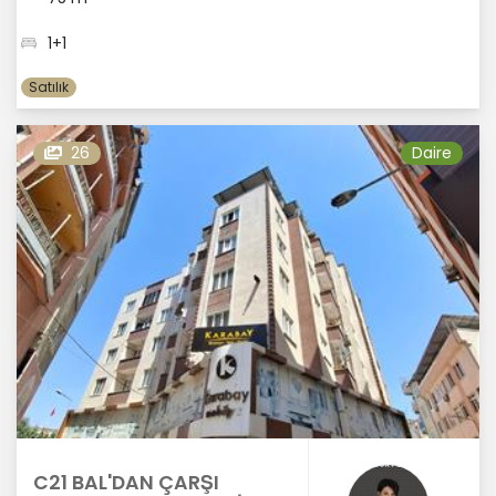
1+1
Satılık
26
Daire
C21 BAL'DAN ÇARŞI