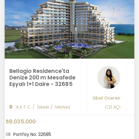
Bellagio Residence'ta
Denize 200 m Mesafede
Eşyalı 1+1 Daire - 32685
Sibel Özeren
K.K.T.C.
/
İskele
/
Merkez
C21 AÇI
₺9.035.000
Portföy No: 32685