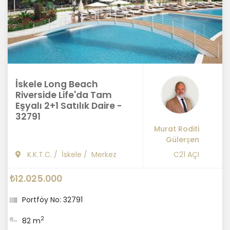
İskele Long Beach
Riverside Life'da Tam
Eşyalı 2+1 Satılık Daire -
32791
Murat Roditi
Gülerşen
K.K.T.C.
/
İskele
/
Merkez
C21 AÇI
₺12.025.000
Portföy No: 32791
2
82 m