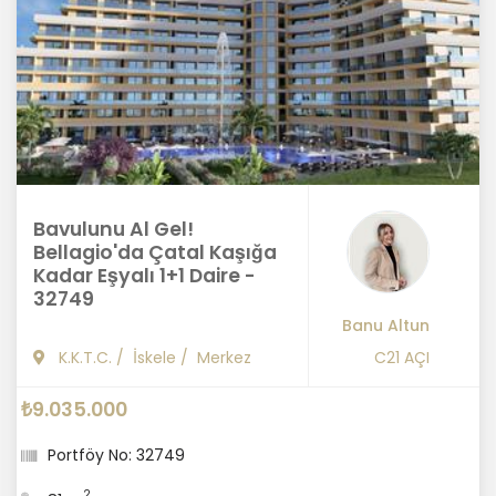
Bavulunu Al Gel!
Bellagio'da Çatal Kaşığa
Kadar Eşyalı 1+1 Daire -
32749
Banu Altun
K.K.T.C.
/
İskele
/
Merkez
C21 AÇI
₺9.035.000
Portföy No: 32749
2