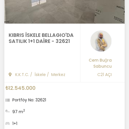
KIBRIS İSKELE BELLAGIO'DA
SATILIK 1+1 DAİRE - 32621
Cem Buğra
Sabuncu
K.K.T.C.
/
İskele
/
Merkez
C21 AÇI
₺12.545.000
Portföy No: 32621
2
97 m
1+1