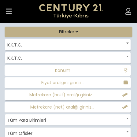
Filtreler
K.K.T.C.
K.K.T.C.
Konum
Fiyat aralığını giriniz...
Metrekare (brüt) aralığı giriniz...
Metrekare (net) aralığı giriniz...
Tüm Para Birimleri
Tüm Ofisler