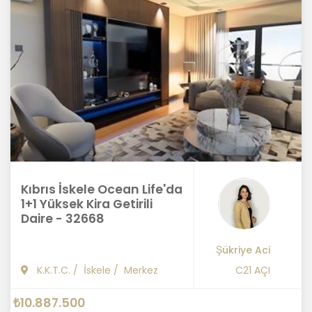
Kıbrıs İskele Ocean Life'da
1+1 Yüksek Kira Getirili
Daire - 32668
Şükriye Aci
K.K.T.C.
/
İskele
/
Merkez
C21 AÇI
₺10.887.500