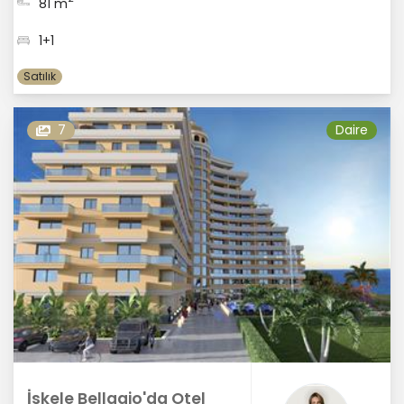
81 m
1+1
Satılık
7
Daire
İskele Bellagio'da Otel