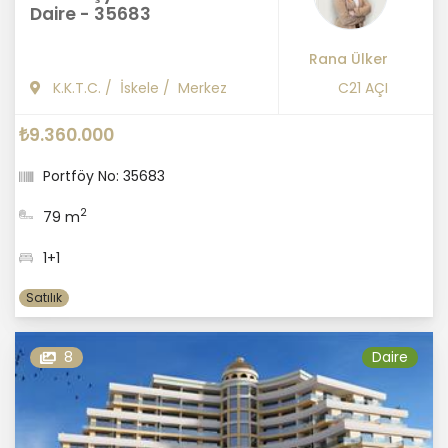
Daire - 35683
Rana Ülker
K.K.T.C.
/
İskele
/
Merkez
C21 AÇI
₺9.360.000
Portföy No: 35683
2
79 m
1+1
Satılık
8
Daire