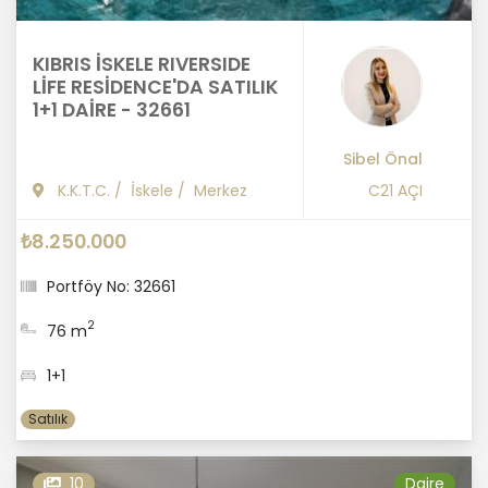
KIBRIS İSKELE RIVERSIDE
LİFE RESİDENCE'DA SATILIK
1+1 DAİRE - 32661
Sibel Önal
K.K.T.C.
/
İskele
/
Merkez
C21 AÇI
₺8.250.000
Portföy No: 32661
2
76 m
1+1
Satılık
10
Daire