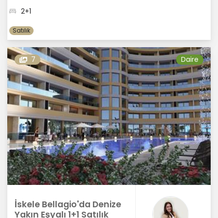
2+1
Satılık
7
Daire
İskele Bellagio'da Denize
Yakın Eşyalı 1+1 Satılık