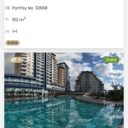
Portföy No: 32668
2
102 m
1+1
Satılık
9
Daire