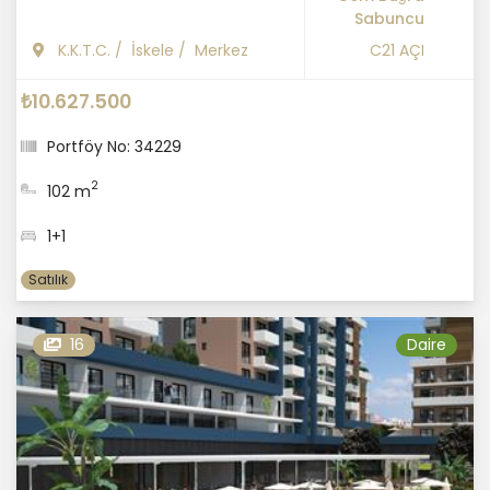
Sabuncu
K.K.T.C.
/
İskele
/
Merkez
C21 AÇI
₺10.627.500
Portföy No: 34229
2
102 m
1+1
Satılık
16
Daire