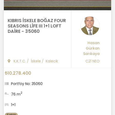
KIBRIS İSKELE BOĞAZ FOUR
SEASONS LİFE III 1+1 LOFT
DAİRE - 35060
Hasan
Gürkan
Sarıkaya
K.K.T.C.
/
İskele
/
Kalecik
C21 NEO
₺10.278.400
Portföy No: 35060
2
76 m
1+1
Satılık