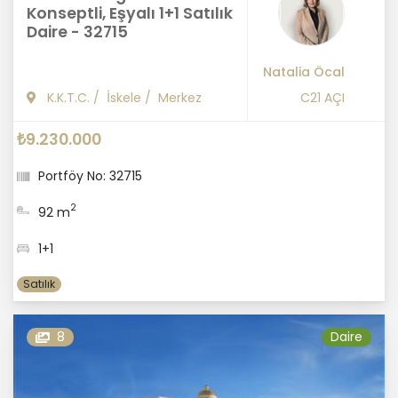
Konseptli, Eşyalı 1+1 Satılık
Daire - 32715
Natalia Öcal
K.K.T.C.
/
İskele
/
Merkez
C21 AÇI
₺9.230.000
Portföy No: 32715
2
92 m
1+1
Satılık
8
Daire