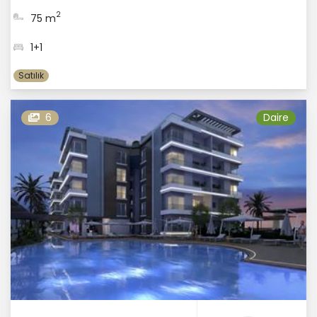
2
75 m
1+1
Satılık
6
Daire