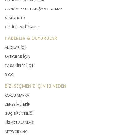
GAYRİMENKUL DANIŞMANI OLMAK
SEMİNERLER
GİZLİLİK POLİTİKAMIZ
HABERLER & DUYURULAR
ALICILAR İÇİN
SATICILAR İÇİN
EV SAHİPLERİ İÇİN
BLOG
BİZİ SEÇMENİZ İÇİN 10 NEDEN
KÖKLÜ MARKA
DENEYİMLİ EKİP
GÜÇ BİRLİKTELİĞİ
HİZMET ALANLARI
NETWORKING