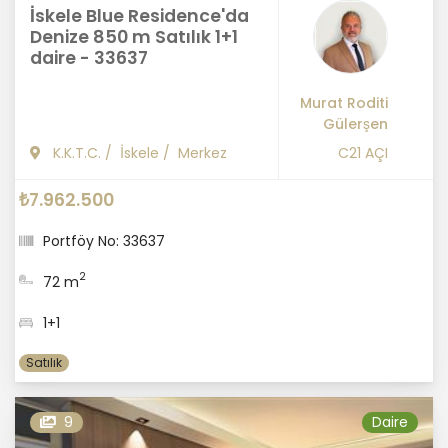
İskele Blue Residence'da
Denize 850 m Satılık 1+1
daire - 33637
Murat Roditi
Gülerşen
K.K.T.C.
/
İskele
/
Merkez
C21 AÇI
₺7.962.500
Portföy No: 33637
2
72 m
1+1
Satılık
9
Daire