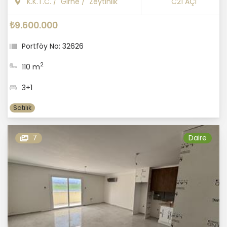
K.K.T.C.
/
Girne
/
Zeytinlik
C21 AÇI
₺9.600.000
Portföy No: 32626
2
110 m
3+1
Satılık
7
Daire