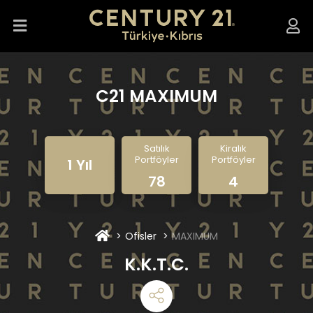
C21 MAXIMUM
Satılık
Kiralık
Portföyler
Portföyler
1 Yıl
78
4
Ofisler
MAXIMUM
K.K.T.C.