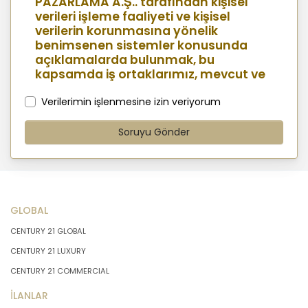
PAZARLAMA A.Ş.. tarafından kişisel
verileri işleme faaliyeti ve kişisel
verilerin korunmasına yönelik
benimsenen sistemler konusunda
açıklamalarda bulunmak, bu
kapsamda iş ortaklarımız, mevcut ve
aday çalışanlarımız, mevcut ve
potansiyel müşterilerimiz, şirket
Verilerimin işlenmesine izin veriyorum
hissedarlarımız, ziyaretçilerimiz ve
üçüncü kişiler başta olmak üzer kişisel
Soruyu Gönder
verileri şirketimiz tarafından işlenen
kişilerin bilgilendirilerek şeffaflığın
sağlanması amaçlanmaktadır.
GLOBAL
KİŞİSEL VERİLERİN İŞLENMESİ İLKELERİ
CENTURY 21 GLOBAL
KVKK’ya uyumluluğun sağlanması için
MASTERTURK FRANCHİSİNG
CENTURY 21 LUXURY
GAYRİMENKUL SATIŞ VE PAZARLAMA
CENTURY 21 COMMERCIAL
A.Ş. tarafından kişisel veriler
mevzuatta öngörülen genel ilke ve
İLANLAR
hükümlere uygun olarak işlenecektir.