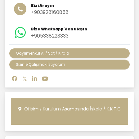
Bizi Arayın
+903928160858
Bize Whatsapp'dan ulaşın
+905338223333
Gayrimenkul Al / Sat / Kirala
Sizinle Çalışmak İstiyorum
Ofisimiz Kurulum Aşamasında İskele / K.K.T.C