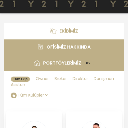
EKİBİMİZ
Ekibimiz
OFİSİMİZ HAKKINDA
Ofisimiz Hakkında
PORTFÖYLERİMİZ
82
Portföylerimiz
Owner
Broker
Direktör
Danışman
Tüm Ekip
Asistan
Tüm Kulüpler