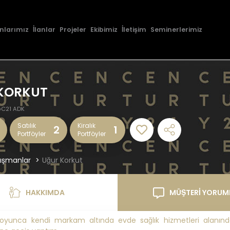
nlarımız
İlanlar
Projeler
Ekibimiz
İletişim
Seminerlerimiz
KORKUT
C21 ADK
Satılık
Kiralık
2
1
Portföyler
Portföyler
ışmanlar
Uğur Korkut
HAKKIMDA
MÜŞTERİ YORUM
 boyunca kendi markam altında evde sağlık hizmetleri alanınd