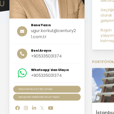
sektörü
Geçtiği
atarak
gelişti
Bana Yazın
Bugün 
ugur.korkut@century2
yaşıyor
1.com.tr
katmay
Beni Arayın
+905335031374
PORTFÖYÜ
Whatsapp'dan Ulaşın
+905335031374
Gayrimenkul Al / Sat / Kirala
Danışman Hakkında Yorum Yapın
İstanbu