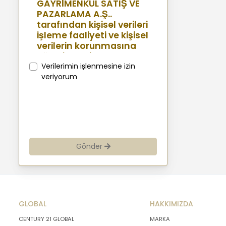
GAYRİMENKUL SATIŞ VE
PAZARLAMA A.Ş..
tarafından kişisel verileri
işleme faaliyeti ve kişisel
verilerin korunmasına
yönelik benimsenen
sistemler konusunda
Verilerimin işlenmesine izin
açıklamalarda
veriyorum
bulunmak, bu
kapsamda iş
ortaklarımız, mevcut ve
aday çalışanlarımız,
mevcut ve potansiyel
müşterilerimiz, şirket
Gönder
hissedarlarımız,
ziyaretçilerimiz ve
üçüncü kişiler başta
olmak üzer kişisel verileri
şirketimiz tarafından
GLOBAL
işlenen kişilerin
HAKKIMIZDA
bilgilendirilerek
CENTURY 21 GLOBAL
MARKA