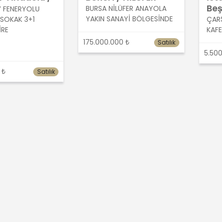
y
Beş
BURSA NİLÜFER ANAYOLA
FENERYOLU
YAKIN SANAYİ BÖLGESİNDE
SOKAK 3+1
ÇARŞ
İRE
KAFE
175.000.000 ₺
Satılık
5.500
 ₺
Satılık