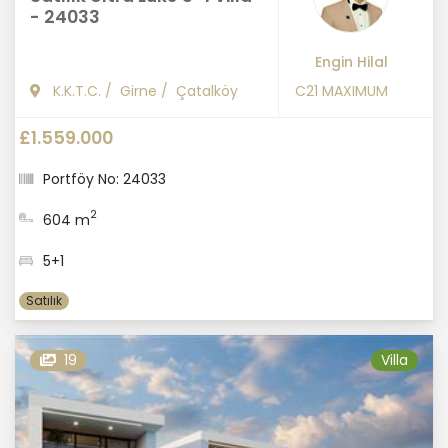
- 24033
Engin Hilal
K.K.T.C.
/
Girne
/
Çatalköy
C21 MAXIMUM
£1.559.000
Portföy No: 24033
2
604 m
5+1
Satılık
19
Villa