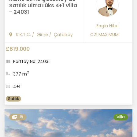
Satılık Ultra Lüks 4+1 Villa
- 24031
Engin Hilal
K.K.T.C.
/
Girne
/
Çatalköy
C21 MAXIMUM
£819.000
Portföy No: 24031
2
377 m
4+1
Satılık
15
Villa