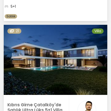
5+1
Satılık
21
Villa
Kıbrıs Girne Çatalköy'de
Satılık Ultra Lüks 5+1 Villa