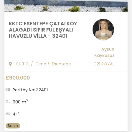
KKTC ESENTEPE ÇATALKÖY
ALAGADİ SIFIR FUL EŞYALI
HAVUZLU VİLLA - 32401
Aysun
Kaykusuz
K.K.T.C.
/
Girne
/
Esentepe
C21 ROYAL
£900.000
Portföy No: 32401
2
900 m
4+1
Satılık