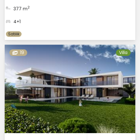
2
377 m
4+1
Satılık
19
Villa