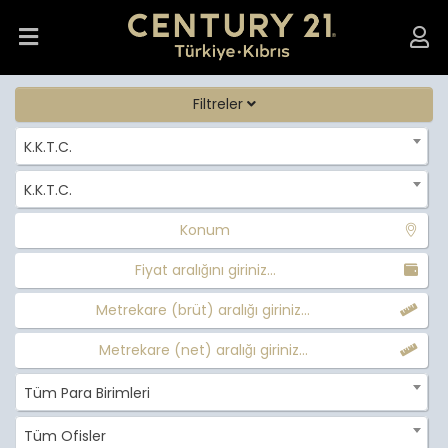
Filtreler
K.K.T.C.
K.K.T.C.
Konum
Fiyat aralığını giriniz...
Metrekare (brüt) aralığı giriniz...
Metrekare (net) aralığı giriniz...
Tüm Para Birimleri
Tüm Ofisler