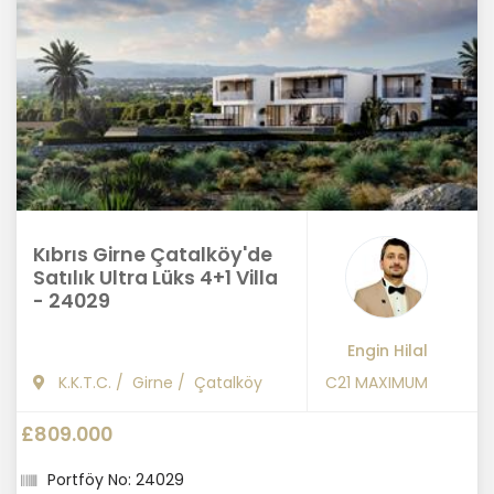
Kıbrıs Girne Çatalköy'de
Satılık Ultra Lüks 4+1 Villa
- 24029
Engin Hilal
K.K.T.C.
/
Girne
/
Çatalköy
C21 MAXIMUM
£809.000
Portföy No: 24029