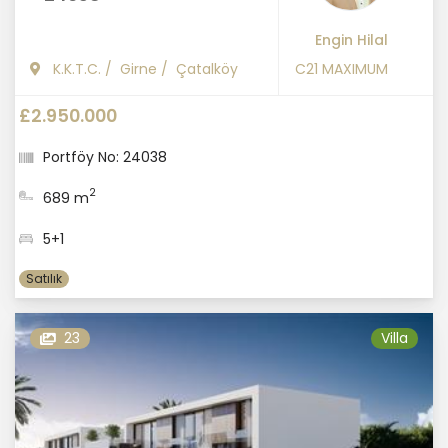
Engin Hilal
K.K.T.C.
/
Girne
/
Çatalköy
C21 MAXIMUM
£2.950.000
Portföy No: 24038
2
689 m
5+1
Satılık
23
Villa