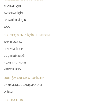
ALICILAR İÇİN
SATICILAR İÇİN
EV SAHİPLERİ İÇİN
BLOG
BİZİ SEÇMENİZ İÇİN 10 NEDEN
KÖKLÜ MARKA
DENEYİMLİ EKİP
GÜÇ BİRLİKTELİĞİ
HİZMET ALANLARI
NETWORKING
DANIŞMANLAR & OFİSLER
GAYRİMENKUL DANIŞMANLARI
OFİSLER
BİZE KATILIN