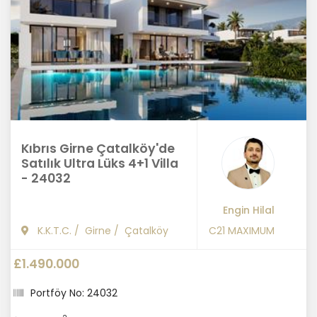
Kıbrıs Girne Çatalköy'de
Satılık Ultra Lüks 4+1 Villa
- 24032
Engin Hilal
K.K.T.C.
/
Girne
/
Çatalköy
C21 MAXIMUM
£1.490.000
Portföy No: 24032