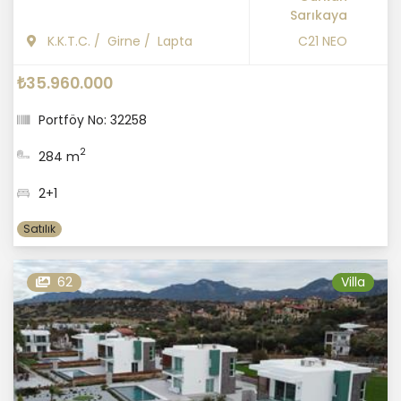
Sarıkaya
K.K.T.C.
/
Girne
/
Lapta
C21 NEO
₺35.960.000
Portföy No: 32258
2
284 m
2+1
Satılık
62
Villa