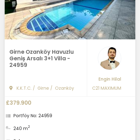
Girne Ozanköy Havuzlu
Geniş Arsalı 3+1 Villa -
24959
Engin Hilal
K.K.T.C.
/
Girne
/
Ozanköy
C21 MAXIMUM
£379.900
Portföy No: 24959
2
240 m