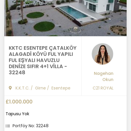
KKTC ESENTEPE ÇATALKÖY
ALAGADİ KÖYÜ FUL YAPILI
FUL EŞYALI HAVUZLU
DENİZE SIFIR 4+1 VİLLA -
32248
Nagehan
Okun
K.K.T.C.
/
Girne
/
Esentepe
C21 ROYAL
£1.000.000
Tapusu Yok
Portföy No: 32248