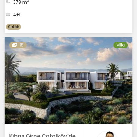
2
379 m
4+1
Satılık
18
Villa
Kıbrıs Girne Çatalköy'de