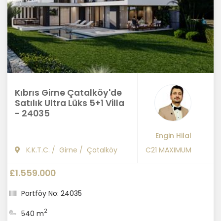
Kıbrıs Girne Çatalköy'de
Satılık Ultra Lüks 5+1 Villa
- 24035
Engin Hilal
K.K.T.C.
/
Girne
/
Çatalköy
C21 MAXIMUM
£1.559.000
Portföy No: 24035
2
540 m