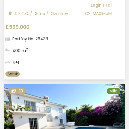
Engin Hilal
K.K.T.C.
/
Girne
/
Ozanköy
C21 MAXIMUM
£599.000
Portföy No: 26438
2
400 m
4+1
Satılık
33
Villa