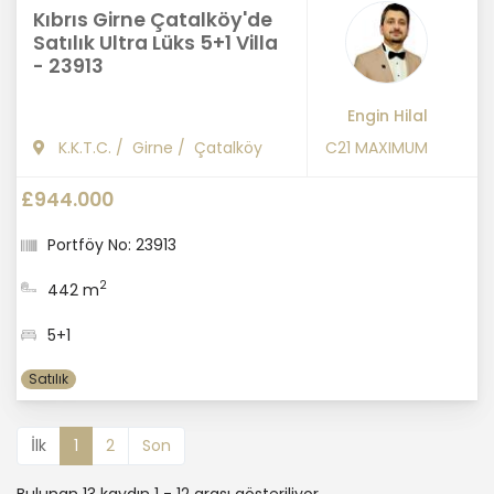
Kıbrıs Girne Çatalköy'de
Satılık Ultra Lüks 5+1 Villa
- 23913
Engin Hilal
K.K.T.C.
/
Girne
/
Çatalköy
C21 MAXIMUM
£944.000
Portföy No: 23913
2
442 m
5+1
Satılık
İlk
1
2
Son