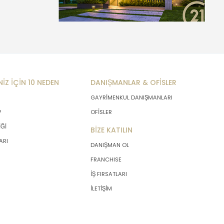
NİZ İÇİN 10 NEDEN
DANIŞMANLAR & OFİSLER
GAYRİMENKUL DANIŞMANLARI
P
OFİSLER
İĞİ
BİZE KATILIN
ARI
DANIŞMAN OL
FRANCHISE
İŞ FIRSATLARI
İLETİŞİM