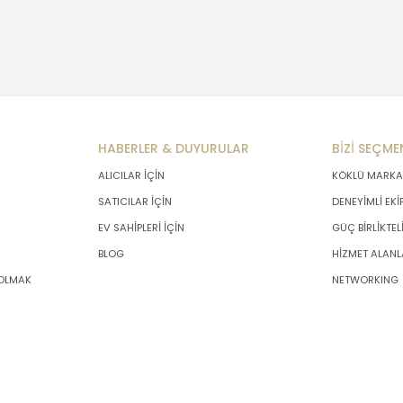
HABERLER & DUYURULAR
BİZİ SEÇME
ALICILAR İÇİN
KÖKLÜ MARKA
SATICILAR İÇİN
DENEYİMLİ EKİ
EV SAHİPLERİ İÇİN
GÜÇ BİRLİKTEL
BLOG
HİZMET ALANL
 OLMAK
NETWORKING