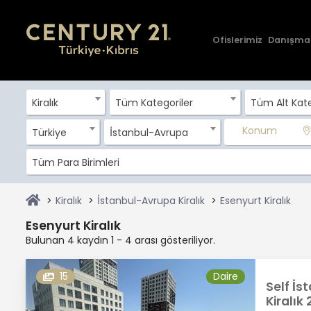
Ofislerimiz
Danışma
Kiralık
Tüm Kategoriler
Tüm Alt Kate
Konum
Türkiye
İstanbul-Avrupa
Tüm Para Birimleri
Kiralık
İstanbul-Avrupa Kiralık
Esenyurt Kiralık
Esenyurt Kiralık
Bulunan 4 kaydın 1 - 4 arası gösteriliyor.
15
Daire
Self İ
Kiralık