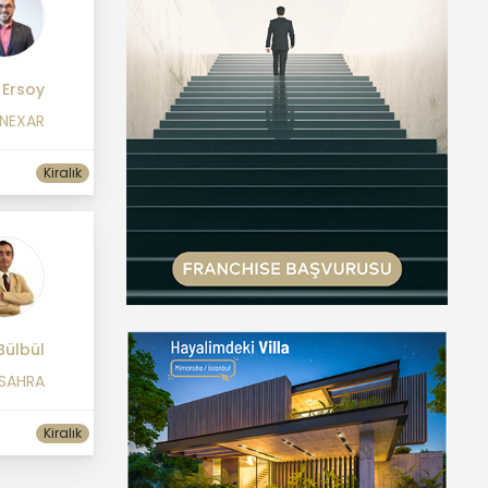
 Ersoy
 NEXAR
Kiralık
Bülbül
 SAHRA
Kiralık