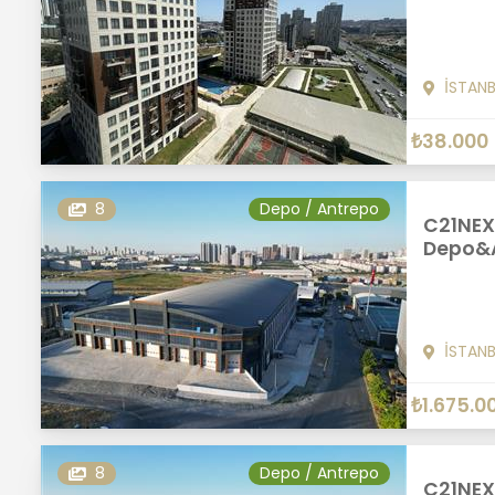
İSTAN
₺38.000
8
Depo / Antrepo
C21NEX
Depo&A
İSTAN
₺1.675.0
8
Depo / Antrepo
C21NEX