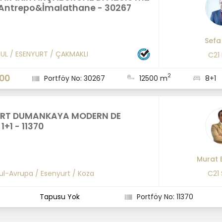
ntrepo&İmalathane - 30267
Sefa
BUL
/
ESENYURT
/
ÇAKMAKLI
C21
2
000
Portföy No: 30267
12500 m
8+1
URT DUMANKAYA MODERN DE
1+1 - 11370
Murat 
ul-Avrupa
/
Esenyurt
/
Koza
C21
Tapusu Yok
Portföy No: 11370