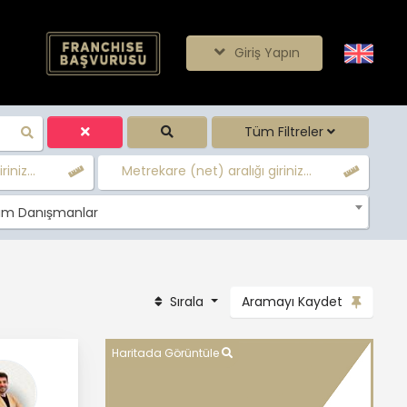
Giriş Yapın
Tüm Filtreler
iniz...
Metrekare (net) aralığı giriniz...
m Danışmanlar
Sırala
Aramayı Kaydet
Haritada Görüntüle