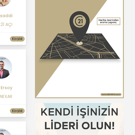
saddi
21 AÇI
Kiralık
 Ersoy
 NEXAR
Kiralık