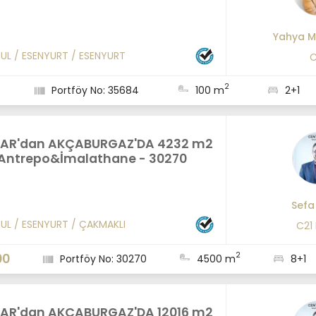
Yahya M
BUL
/
ESENYURT
/
ESENYURT
C
2
Portföy No: 35684
100 m
2+1
AR'dan AKÇABURGAZ'DA 4232 m2
ntrepo&İmalathane - 30270
Sefa
BUL
/
ESENYURT
/
ÇAKMAKLI
C21
2
00
Portföy No: 30270
4500 m
8+1
AR'dan AKÇABURGAZ'DA 12016 m2