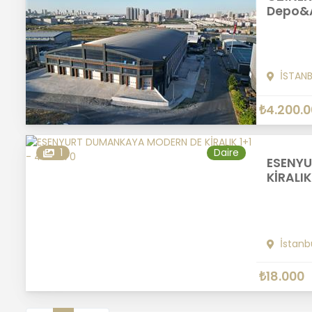
Depo&A
İSTAN
₺4.200.
1
Daire
ESENY
KİRALIK 
İstanb
₺18.000