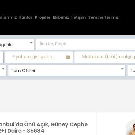
nlarımız
İlanlar
Projeler
Ekibimiz
İletişim
Seminerlerimiz
goriler
Fiyat aralığını giriniz...
Metrekare (brüt) aralığı gir
Tüm Ofisler
Tü
stanbul'da Önü Açık, Güney Cephe
 2+1 Daire - 35684