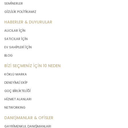
SEMİNERLER
MASTERTURK FRANCHİSİNG
GİZLİLİK POLİTİKAMIZ
GAYRİMENKUL SATIŞ VE PAZARLAMA
A.Ş..; kişisel verilerin işlenmesi
HABERLER & DUYURULAR
faaliyetleri kapsamında hukuka ve
ALICILAR İÇİN
dürüstlük kurallarına uygun hareket
SATICILAR İÇİN
etmekle yükümlüdür. Bu kapsamda,
orantılılık gereklilikleri dikkate
EV SAHİPLERİ İÇİN
alınacakve kişisel verileri işleme
BLOG
amacı dışında kullanmayacaktır.
BİZİ SEÇMENİZ İÇİN 10 NEDEN
2. Kişisel Verilerin Doğru ve
KÖKLÜ MARKA
Gerektiğinde Güncel Olmasını
DENEYİMLİ EKİP
Sağlama
GÜÇ BİRLİKTELİĞİ
HİZMET ALANLARI
MASTERTURK FRANCHİSİNG
NETWORKING
GAYRİMENKUL SATIŞ VE PAZARLAMA
A.Ş. kişisel veri sahiplerinin temel
DANIŞMANLAR & OFİSLER
haklarını ve kendi meşru
menfaatlerini dikkate alarak işlediği
GAYRİMENKUL DANIŞMANLARI