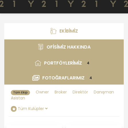
EKİBİMİZ
Ekibimiz
OFİSİMİZ HAKKINDA
Ofisimiz Hakkında
PORTFÖYLERİMİZ
4
Portföylerimiz
FOTOĞRAFLARIMIZ
4
Fotoğraflarımız
Owner
Broker
Direktör
Danışman
Tüm Ekip
Asistan
Tüm Kulüpler