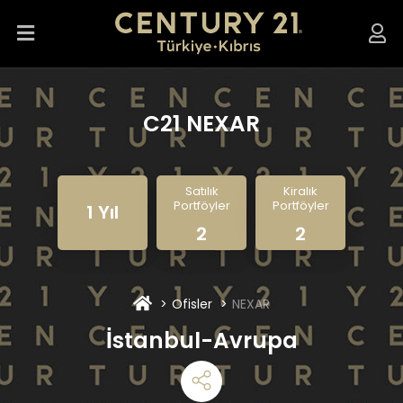
C21 NEXAR
Satılık
Kiralık
Portföyler
Portföyler
1 Yıl
2
2
Ofisler
NEXAR
İstanbul-Avrupa