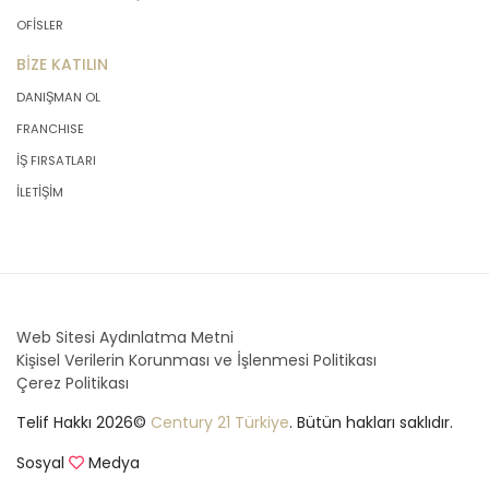
kişisel verilerin doğru ve güncel
OFİSLER
olmasını sağlamakla ve bu
doğrultuda gerekli tedbirleri almak
BİZE KATILIN
için gerekli sistemleri kurmakla
DANIŞMAN OL
yükümlüdür.
FRANCHISE
İŞ FIRSATLARI
3. Belirli, Açık ve Meşru Amaçlarla
İLETİŞİM
İşleme
MASTERTURK FRANCHİSİNG
GAYRİMENKUL SATIŞ VE PAZARLAMA
A.Ş. kişisel verilerin hangi amaçla
işleneceğini belirlemekle ve bu
Web Sitesi Aydınlatma Metni
amaçları kişisel veriler işlenmeden
Kişisel Verilerin Korunması ve İşlenmesi Politikası
önce veri sahiplerinin bilgisine
Çerez Politikası
sunmakla yükümlüdür. Kişisel veriler
belirtilen meşru ve hukuka uygun
Telif Hakkı 2026©
Century 21 Türkiye
. Bütün hakları saklıdır.
amaçlar dışında işlenmeyecektir..
Sosyal
Medya