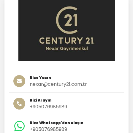
Bize Yazın
nexar@century21.com.tr
Bizi Arayın
+905076985989
Bize Whatsapp'dan ulaşın
+905076985989