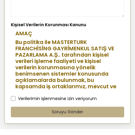
Kişisel Verilerin Korunması Kanunu
AMAÇ
Bu politika ile MASTERTURK
FRANCHİSİNG GAYRİMENKUL SATIŞ VE
PAZARLAMA A.Ş.. tarafından kişisel
verileri işleme faaliyeti ve kişisel
verilerin korunmasına yönelik
benimsenen sistemler konusunda
açıklamalarda bulunmak, bu
kapsamda iş ortaklarımız, mevcut ve
aday çalışanlarımız, mevcut ve
potansiyel müşterilerimiz, şirket
Verilerimin işlenmesine izin veriyorum
hissedarlarımız, ziyaretçilerimiz ve
üçüncü kişiler başta olmak üzer kişisel
Soruyu Gönder
verileri şirketimiz tarafından işlenen
kişilerin bilgilendirilerek şeffaflığın
sağlanması amaçlanmaktadır.