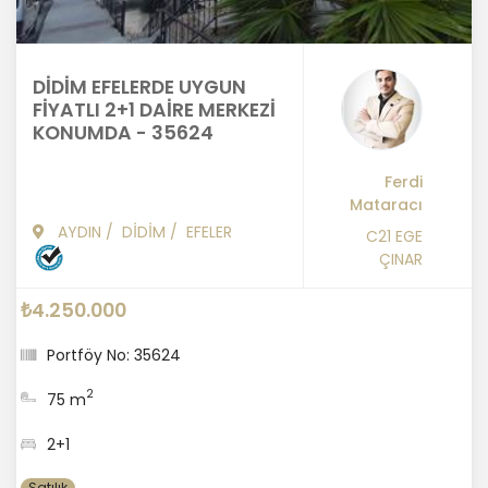
DİDİM EFELERDE UYGUN
FİYATLI 2+1 DAİRE MERKEZİ
KONUMDA - 35624
Ferdi
Mataracı
AYDIN
/
DİDİM
/
EFELER
C21 EGE
ÇINAR
₺4.250.000
Portföy No: 35624
2
75 m
2+1
Satılık