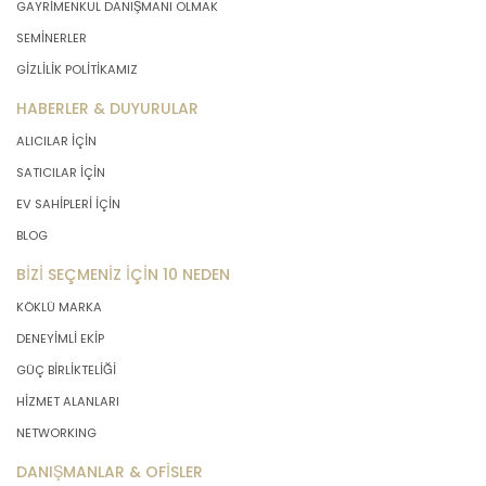
GAYRİMENKUL DANIŞMANI OLMAK
SEMİNERLER
GİZLİLİK POLİTİKAMIZ
HABERLER & DUYURULAR
ALICILAR İÇİN
SATICILAR İÇİN
EV SAHİPLERİ İÇİN
BLOG
BİZİ SEÇMENİZ İÇİN 10 NEDEN
KÖKLÜ MARKA
DENEYİMLİ EKİP
GÜÇ BİRLİKTELİĞİ
HİZMET ALANLARI
NETWORKING
DANIŞMANLAR & OFİSLER