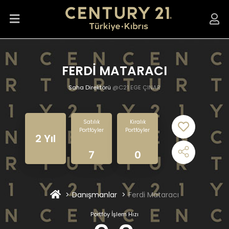
FERDİ MATARACI
Saha Direktörü
@C21 EGE ÇINAR
Satılık
Kiralık
Portföyler
Portföyler
2 Yıl
7
0
Danışmanlar
Ferdi Mataracı
Portföy İşlem Hızı