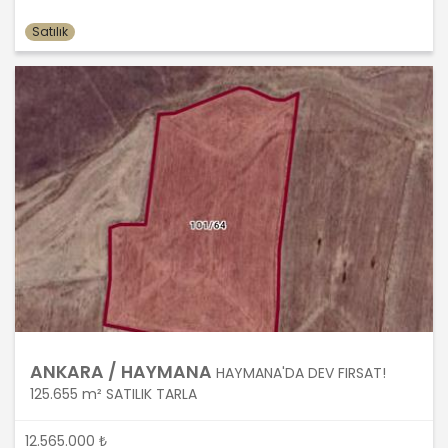
MASTERTURK FRANCHİSİNG
Satılık
GAYRİMENKUL SATIŞ VE PAZARLAMA
A.Ş. kişisel verilerin hangi amaçla
işleneceğini belirlemekle ve bu
amaçları kişisel veriler işlenmeden
önce veri sahiplerinin bilgisine
sunmakla yükümlüdür. Kişisel veriler
belirtilen meşru ve hukuka uygun
amaçlar dışında işlenmeyecektir..
4. İşlendikleri Amaçla Bağlantılı, Sınırlı
ve Ölçülü Olma
MASTERTURK FRANCHİSİNG
GAYRİMENKUL SATIŞ VE PAZARLAMA
A.Ş. kişisel verileri belirlenen
ANKARA / HAYMANA
HAYMANA'DA DEV FIRSAT!
amaçların gerçekleştirilmesine
125.655 m² SATILIK TARLA
elverişli bir biçimde işleyecek ve
amacın gerçekleştirilmesi ile ilgili
12.565.000 ₺