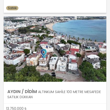
olmayan veya ihtiyaç duyulmayan
kişisel verilerin işlenmesinden
Satılık
kaçınacaktır.
5. İlgili Mevzuatta Öngörülen veya
İşlendikleri Amaç İçin Gerekli Olan
Süre Kadar Muhafaza Etme
MASTERTURK FRANCHİSİNG
GAYRİMENKUL SATIŞ VE PAZARLAMA
A.Ş.. Türk Ceza Kanunu’nun 138.
maddesine ve KVK Kanunu’nun 4. ve 7.
maddelerine uygun olarak; işledikleri
kişisel verileri, yalnızca ilgili mevzuat
ve kanunlarda öngörülen veya kişisel
veri işleme amacının gerektirdiği süre
AYDIN / DİDİM
kadar muhafaza edecektir.
ALTINKUM SAHİLE 100 METRE MESAFEDE
MASTERTURK FRANCHİSİNG
SATILIK DÜKKAN
GAYRİMENKUL SATIŞ VE PAZARLAMA
A.Ş. öncelikle ilgili mevzuatta kişisel
13.750.000 ₺