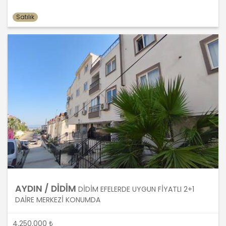
verilerin saklanması için bir süre
öngörülüp öngörülmediğini tespit
Satılık
edecek, bir süre belirlenmişse bu
süreye uygun davranacak, bir süre
belirlenmemişse kişisel verileri
işlendikleri amaç için gerekli olan süre
kadar muhafaza edecektir. Sürenin
bitimi veya işlenmesini gerektiren
sebeplerin ortadan kalkması halinde
kişisel veriler MASTERTURK
FRANCHİSİNG GAYRİMENKUL SATIŞ VE
PAZARLAMA A.Ş.. tarafından silinecek,
yok edilecek veya anonim hale
getirilecektir.
6. Kişisel Veri İşleme Faaliyetlerinin
Kanunun 5 inci Maddesinde Belirtilen
AYDIN / DİDİM
DİDİM EFELERDE UYGUN FİYATLI 2+1
Kişisel Veri İşleme Şartlarından Bir
DAİRE MERKEZİ KONUMDA
veya Birkaçına Dayalı Olarak Kanunun
4. Maddedeki Temel İlkelerin Tümüne
4.250.000 ₺
Uygun Şekilde Yürütülmesi