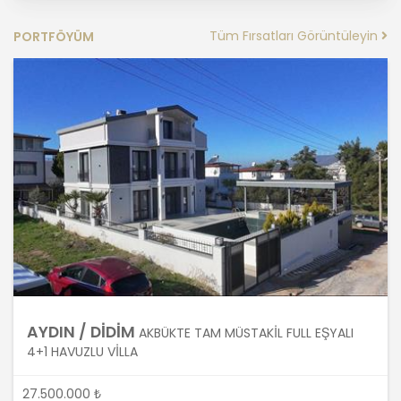
Tüm Fırsatları Görüntüleyin
PORTFÖYÜM
2. Kişisel Verilerin Doğru ve
Gerektiğinde Güncel Olmasını
Sağlama
MASTERTURK FRANCHİSİNG
GAYRİMENKUL SATIŞ VE PAZARLAMA
A.Ş. kişisel veri sahiplerinin temel
haklarını ve kendi meşru
menfaatlerini dikkate alarak işlediği
kişisel verilerin doğru ve güncel
olmasını sağlamakla ve bu
doğrultuda gerekli tedbirleri almak
için gerekli sistemleri kurmakla
yükümlüdür.
AYDIN / DİDİM
AKBÜKTE TAM MÜSTAKİL FULL EŞYALI
3. Belirli, Açık ve Meşru Amaçlarla
4+1 HAVUZLU VİLLA
İşleme
27.500.000 ₺