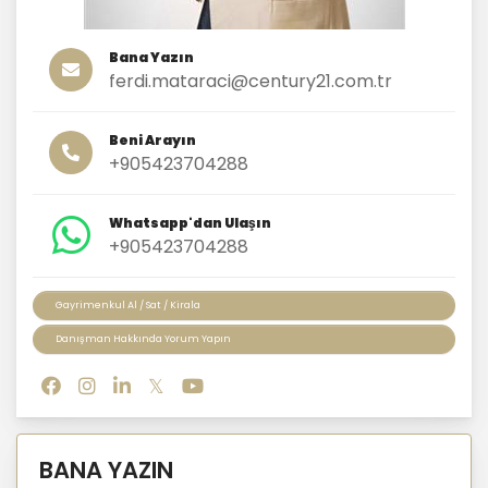
Bana Yazın
ferdi.mataraci@century21.com.tr
Beni Arayın
+905423704288
Whatsapp'dan Ulaşın
+905423704288
Gayrimenkul Al / Sat / Kirala
Danışman Hakkında Yorum Yapın
BANA YAZIN