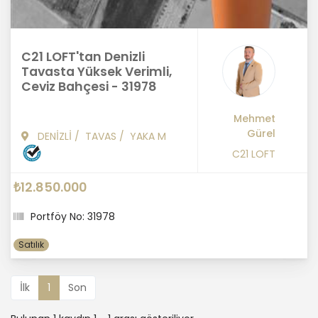
C21 LOFT'tan Denizli
Tavasta Yüksek Verimli,
Ceviz Bahçesi - 31978
Mehmet
Gürel
DENİZLİ
/
TAVAS
/
YAKA M
C21 LOFT
₺12.850.000
Portföy No: 31978
Satılık
İlk
1
Son