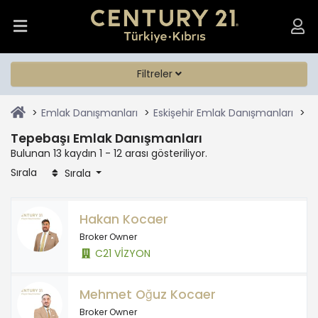
Filtreler
Emlak Danışmanları
Eskişehir Emlak Danışmanları
T
Tepebaşı Emlak Danışmanları
Bulunan 13 kaydın 1 - 12 arası gösteriliyor.
Sırala
Sırala
Hakan Kocaer
Broker Owner
C21 VİZYON
Mehmet Oğuz Kocaer
Broker Owner