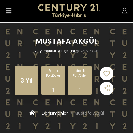
MUSTAFA AKGÜL
Gayrimenkul Danışmanı
@C21 VİZYON
Satılık
Kiralık
Portföyler
Portföyler
3 Yıl
1
1
Danışmanlar
Mustafa Akgül