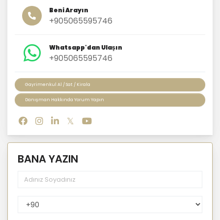
Beni Arayın
+905065595746
Whatsapp'dan Ulaşın
+905065595746
Gayrimenkul Al / Sat / Kirala
Danışman Hakkında Yorum Yapın
BANA YAZIN
PhoneNumberCountryPhoneCode