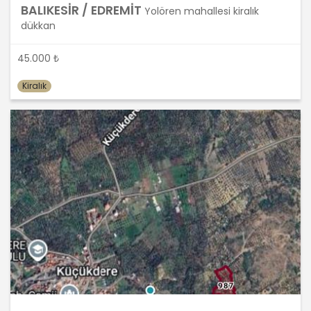
BALIKESİR / EDREMİT
Yolören mahallesi kiralık
önce veri sahiplerinin bilgisine
dükkan
sunmakla yükümlüdür. Kişisel veriler
belirtilen meşru ve hukuka uygun
amaçlar dışında işlenmeyecektir..
45.000 ₺
Kiralık
4. İşlendikleri Amaçla Bağlantılı, Sınırlı
ve Ölçülü Olma
MASTERTURK FRANCHİSİNG
GAYRİMENKUL SATIŞ VE PAZARLAMA
A.Ş. kişisel verileri belirlenen
amaçların gerçekleştirilmesine
elverişli bir biçimde işleyecek ve
amacın gerçekleştirilmesi ile ilgili
olmayan veya ihtiyaç duyulmayan
kişisel verilerin işlenmesinden
kaçınacaktır.
5. İlgili Mevzuatta Öngörülen veya