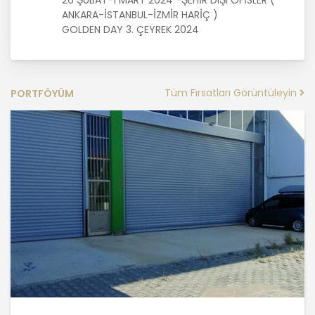
ANKARA-İSTANBUL-İZMİR HARİÇ )
MASTERTURK FRANCHİSİNG
GOLDEN DAY 3. ÇEYREK 2024
GAYRİMENKUL SATIŞ VE PAZARLAMA
A.Ş. kişisel veri sahiplerinin temel
haklarını ve kendi meşru
menfaatlerini dikkate alarak işlediği
Tüm Fırsatları Görüntüleyin
PORTFÖYÜM
kişisel verilerin doğru ve güncel
olmasını sağlamakla ve bu
doğrultuda gerekli tedbirleri almak
için gerekli sistemleri kurmakla
yükümlüdür.
3. Belirli, Açık ve Meşru Amaçlarla
İşleme
MASTERTURK FRANCHİSİNG
GAYRİMENKUL SATIŞ VE PAZARLAMA
A.Ş. kişisel verilerin hangi amaçla
işleneceğini belirlemekle ve bu
amaçları kişisel veriler işlenmeden