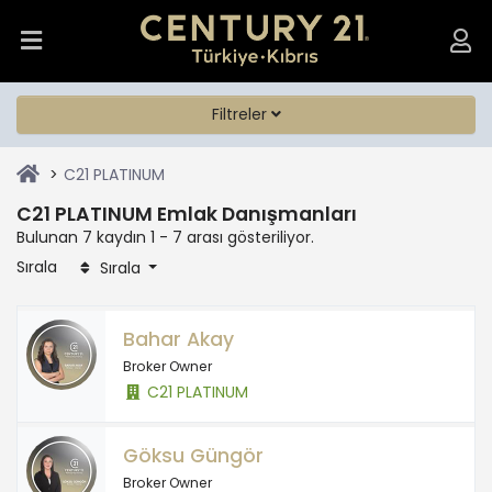
Filtreler
C21 PLATINUM
C21 PLATINUM Emlak Danışmanları
Bulunan 7 kaydın 1 - 7 arası gösteriliyor.
Sırala
Sırala
Bahar Akay
Broker Owner
C21 PLATINUM
Göksu Güngör
Broker Owner