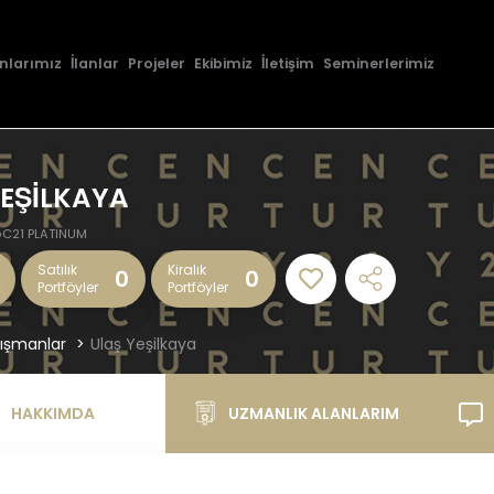
nlarımız
İlanlar
Projeler
Ekibimiz
İletişim
Seminerlerimiz
YEŞİLKAYA
C21 PLATINUM
Satılık
Kiralık
0
0
Portföyler
Portföyler
ışmanlar
Ulaş Yeşilkaya
HAKKIMDA
UZMANLIK ALANLARIM