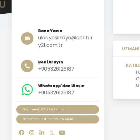
Bana Yazın
ulas.yesilkaya@centur
y21.com.tr
UZMANL
Beni Arayın
KATIL
+905326126187
F
O
G
Whatsapp'dan Ulaşın
+905326126187
Gayrimenkul Al / Sat / Kirala
Danışman Hakkında Yorum Yapın