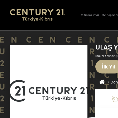
Ofislerimiz
Danışma
ULAŞ 
Broker Owner
@
İlk Yıl
Dan