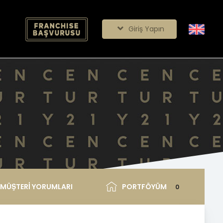
Giriş Yapın
MÜŞTERİ YORUMLARI
PORTFÖYÜM
0