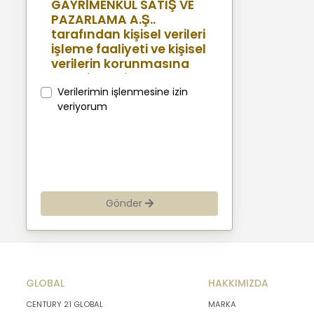
GAYRİMENKUL SATIŞ VE
PAZARLAMA A.Ş..
tarafından kişisel verileri
işleme faaliyeti ve kişisel
verilerin korunmasına
yönelik benimsenen
sistemler konusunda
Verilerimin işlenmesine izin
açıklamalarda
veriyorum
bulunmak, bu
kapsamda iş
ortaklarımız, mevcut ve
aday çalışanlarımız,
mevcut ve potansiyel
müşterilerimiz, şirket
Gönder
hissedarlarımız,
ziyaretçilerimiz ve
üçüncü kişiler başta
olmak üzer kişisel verileri
şirketimiz tarafından
GLOBAL
işlenen kişilerin
HAKKIMIZDA
bilgilendirilerek
CENTURY 21 GLOBAL
MARKA