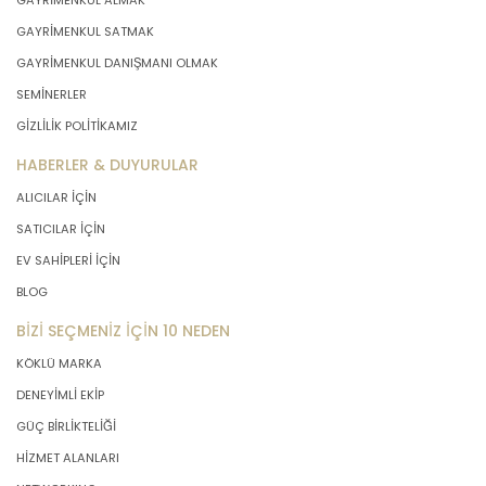
GAYRİMENKUL ALMAK
GAYRİMENKUL SATMAK
GAYRİMENKUL DANIŞMANI OLMAK
SEMİNERLER
GİZLİLİK POLİTİKAMIZ
HABERLER & DUYURULAR
ALICILAR İÇİN
SATICILAR İÇİN
EV SAHİPLERİ İÇİN
BLOG
BİZİ SEÇMENİZ İÇİN 10 NEDEN
KÖKLÜ MARKA
DENEYİMLİ EKİP
GÜÇ BİRLİKTELİĞİ
HİZMET ALANLARI