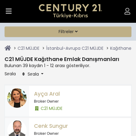
Filtreler
C21 MÜJDE
İstanbul-Avrupa C21 MÜJDE
Kağıthane C
C21 MÜJDE Kağıthane Emlak Danışmanları
Bulunan 39 kaydın 1 - 12 arası gösteriliyor.
Sırala
Sırala
Ayça Aral
Broker Owner
C21 MÜJDE
Cenk Sungur
Broker Owner