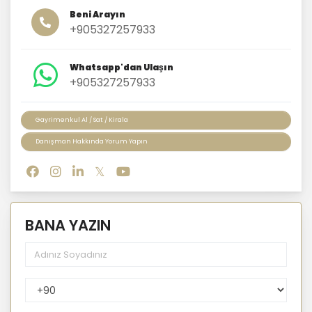
Beni Arayın
+905327257933
Whatsapp'dan Ulaşın
+905327257933
Gayrimenkul Al / Sat / Kirala
Danışman Hakkında Yorum Yapın
BANA YAZIN
PhoneNumberCountryPhoneCode