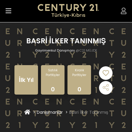
BASRİ İLKER TANINMIŞ
Gayrimenkul Danışmanı
@C21 MÜJDE
Satılık
Kiralık
Portföyler
Portföyler
İlk Yıl
0
0
Danışmanlar
Basri İlker Tanınmış