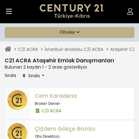
Filtreler
C21 ACRA
İstanbul-Anadolu C21 ACRA
Ataşehir C21
C21 ACRA Ataşehir Emlak Danışmanları
Bulunan 2 kaydın 1 - 2 arası gösteriliyor.
Sırala
Sırala
Cem Karadeniz
Broker Owner
C21 ACRA
Çiğdem Gökçe Bozacı
Ofis Direktörü