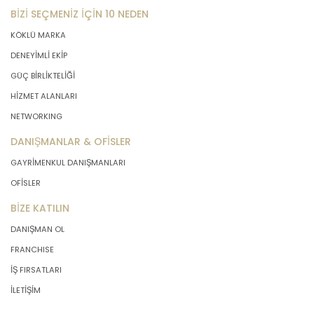
BİZİ SEÇMENİZ İÇİN 10 NEDEN
KÖKLÜ MARKA
DENEYİMLİ EKİP
GÜÇ BİRLİKTELİĞİ
HİZMET ALANLARI
NETWORKING
DANIŞMANLAR & OFİSLER
GAYRİMENKUL DANIŞMANLARI
OFİSLER
BİZE KATILIN
DANIŞMAN OL
FRANCHISE
İŞ FIRSATLARI
İLETİŞİM