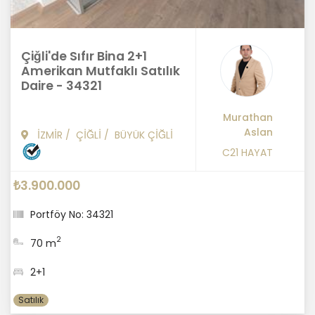
Çiğli'de Sıfır Bina 2+1
Amerikan Mutfaklı Satılık
Daire - 34321
Murathan
Aslan
İZMİR
/
ÇİĞLİ
/
BÜYÜK ÇİĞLİ
C21 HAYAT
₺3.900.000
Portföy No: 34321
2
70 m
2+1
Satılık