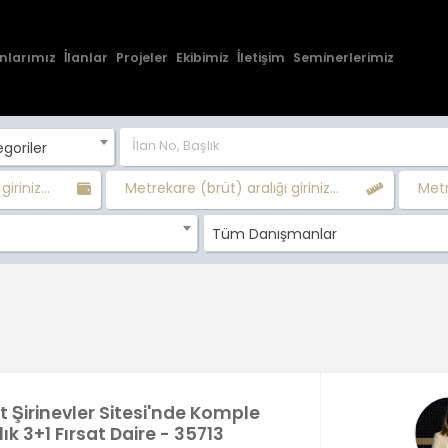
nlarımız
İlanlar
Projeler
Ekibimiz
İletişim
Seminerlerimiz
goriler
giriniz...
Metrekare (brüt) aralığı giriniz...
Metr
Tüm Danışmanlar
 Şirinevler Sitesi'nde Komple
lık 3+1 Fırsat Daire - 35713