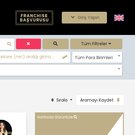
Giriş Yapın
Tüm Filtreler
ekare (net) aralığı giriniz...
Tüm Para Birimleri
Sırala
Aramayı Kaydet
Haritada Görüntüle