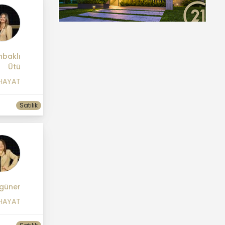
nbaklı
Ütü
 HAYAT
Satılık
güner
 HAYAT