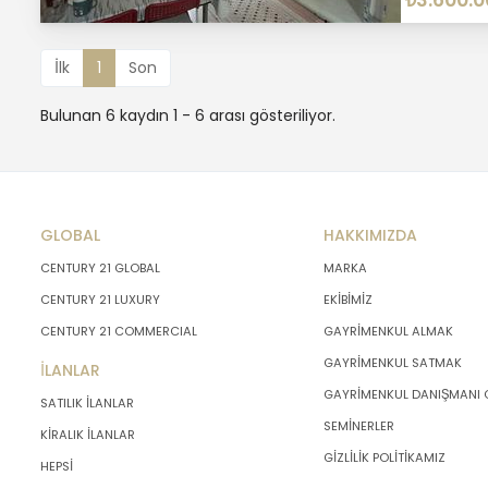
₺3.600.0
İlk
1
Son
Bulunan 6 kaydın 1 - 6 arası gösteriliyor.
GLOBAL
HAKKIMIZDA
CENTURY 21 GLOBAL
MARKA
CENTURY 21 LUXURY
EKİBİMİZ
CENTURY 21 COMMERCIAL
GAYRİMENKUL ALMAK
GAYRİMENKUL SATMAK
İLANLAR
GAYRİMENKUL DANIŞMANI
SATILIK İLANLAR
SEMİNERLER
KİRALIK İLANLAR
GİZLİLİK POLİTİKAMIZ
HEPSİ