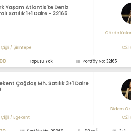
rk Yaşam Atlantis'te Deniz
lı Satılık 1+1 Daire - 32165
Gözde Kala
/
Çiğli
/
Şirintepe
C21
000
Tapusu Yok
Portföy No: 32165
gekent Çağdaş Mh. Satılık 3+1 Daire
9
Didem Öz
/
Çiğli
/
Egekent
C21
2