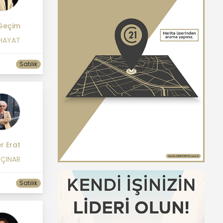
 Geçim
 HAYAT
Satılık
r Erat
 ÇINAR
Satılık