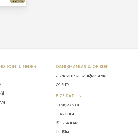
Satılık
NİZ İÇİN 10 NEDEN
DANIŞMANLAR & OFİSLER
GAYRİMENKUL DANIŞMANLARI
P
OFİSLER
İĞİ
BİZE KATILIN
ARI
DANIŞMAN OL
FRANCHISE
İŞ FIRSATLARI
İLETİŞİM