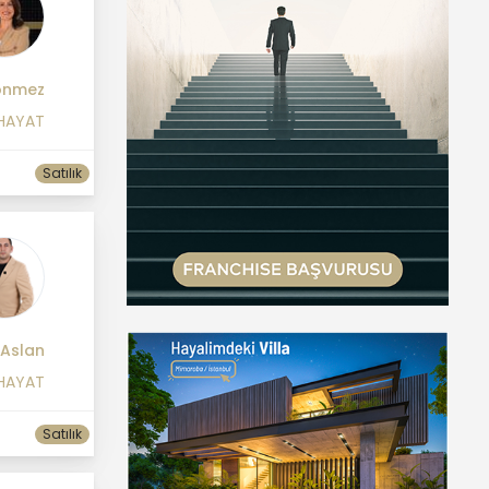
önmez
 HAYAT
Satılık
Aslan
 HAYAT
Satılık