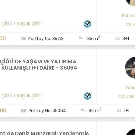
Pelin
/
ÇİĞLİ
/
KÜÇÜK ÇİĞLİ
C21
2
00
Portföy No: 35713
135 m
3+1
ÇİĞLİ’DE YAŞAM VE YATIRIMA
KULLANIŞLI 1+1 DAİRE - 35064
Güle
/
ÇİĞLİ
/
KÜÇÜK ÇİĞLİ
C21 EGE
2
000
Portföy No: 35064
65 m
1+1
nt’de Deniz Manzaralı Yenilenmiş