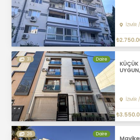
İZMİR
₺2.750.0
31
Daire
KÜÇÜK 
UYGUN, 
İZMİR
₺3.550.
26
Daire
Mavike