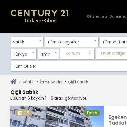
Ofislerimiz
Danışma
Satılık
Tüm Kategoriler
Tüm Alt Kate
Konum
Fiyat aralığını 
Türkiye
İzmir
Tüm Ofisler
Satılık
İzmir Satılık
Çiğli Satılık
Çiğli Satılık
Bulunan 6 kaydın 1 - 6 arası gösteriliyor.
36
Daire
Egekent
Tadilat