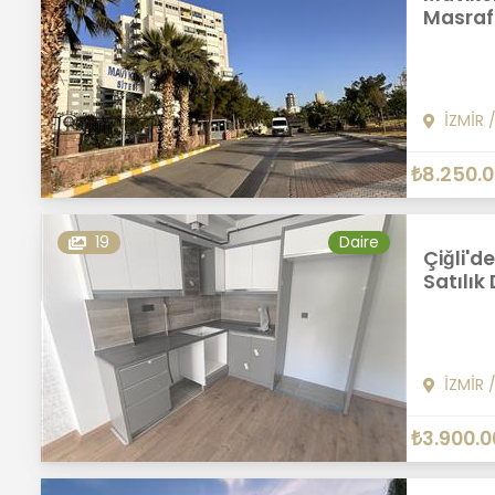
Masrafs
İZMİR
₺8.250.
19
Daire
Çiğli'd
Satılık
İZMİR
₺3.900.0