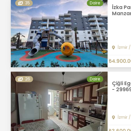
35
Daire
İzka Pa
Manzara
İzmir
₺4.900.
26
Daire
Çiğli E
- 2996
İzmir