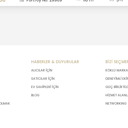
00
Portföy No: 29969
110 m
3+1
HABERLER & DUYURULAR
BİZİ SEÇME
ALICILAR İÇİN
KÖKLÜ MARKA
SATICILAR İÇİN
DENEYİMLİ EKİ
EV SAHİPLERİ İÇİN
GÜÇ BİRLİKTEL
BLOG
HİZMET ALANL
 OLMAK
NETWORKING