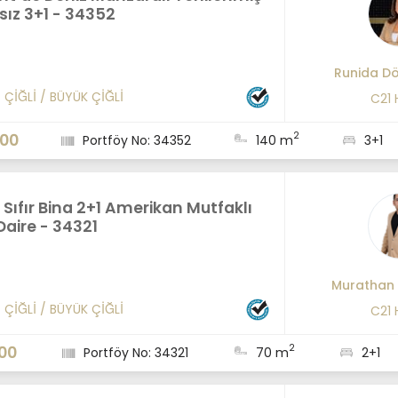
ız 3+1 - 34352
Runida D
/
ÇİĞLİ
/
BÜYÜK ÇİĞLİ
C21
2
000
Portföy No: 34352
140 m
3+1
e Sıfır Bina 2+1 Amerikan Mutfaklı
 Daire - 34321
Murathan 
/
ÇİĞLİ
/
BÜYÜK ÇİĞLİ
C21
2
00
Portföy No: 34321
70 m
2+1