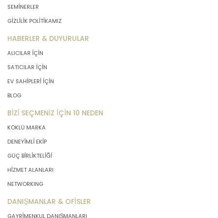
SEMİNERLER
GİZLİLİK POLİTİKAMIZ
HABERLER & DUYURULAR
ALICILAR İÇİN
SATICILAR İÇİN
EV SAHİPLERİ İÇİN
BLOG
BİZİ SEÇMENİZ İÇİN 10 NEDEN
KÖKLÜ MARKA
DENEYİMLİ EKİP
GÜÇ BİRLİKTELİĞİ
HİZMET ALANLARI
NETWORKING
DANIŞMANLAR & OFİSLER
GAYRİMENKUL DANIŞMANLARI