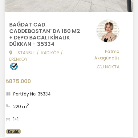
BAĞDAT CAD.
CADDEBOSTAN' DA 180 M2
+ DEPO BACALI KİRALIK
DÜKKAN - 35334
Fatma
İSTANBUL
/
KADIKÖY
/
Akagündüz
ERENKÖY
C21 NOKTA
₺875.000
Portföy No: 35334
2
220 m
1+1
Kiralık