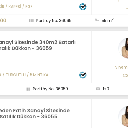
SİR
/
KARESİ
/
EGE
C
2
000
Portföy No: 36095
55 m
anayi Sitesinde 340m2 Batarlı
ralık Dükkan - 36059
Sinem
A
/
TURGUTLU
/
5.MINTIKA
C2
Portföy No: 36059
1+0
teden Fatih Sanayi Sitesinde
ı Satılık Dükkan - 36055