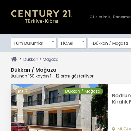
Ofislerimiz
Danışma
Tüm Durumlar
TİCARİ
-Dükkan / Mağaza
Dükkan / Mağaza
Dükkan / Mağaza
Bulunan 150 kaydın 1 - 12 arası gösteriliyor.
7
Dükkan / Mağaza
Bodrum
Kiralık
MUĞL