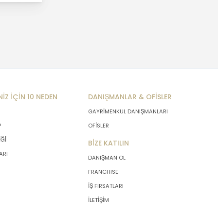
NİZ İÇİN 10 NEDEN
DANIŞMANLAR & OFİSLER
GAYRİMENKUL DANIŞMANLARI
P
OFİSLER
İĞİ
BİZE KATILIN
ARI
DANIŞMAN OL
FRANCHISE
İŞ FIRSATLARI
İLETİŞİM