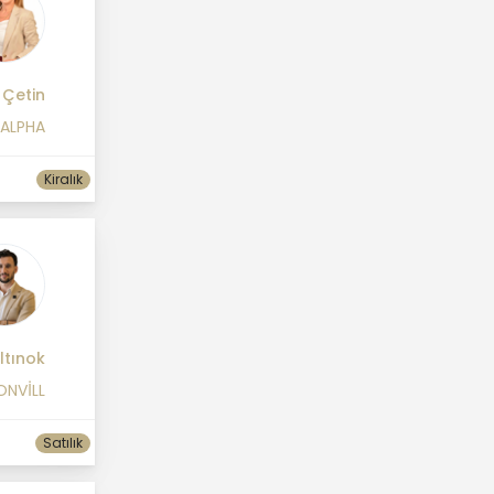
 Çetin
 ALPHA
Kiralık
ltınok
ONVİLL
Satılık