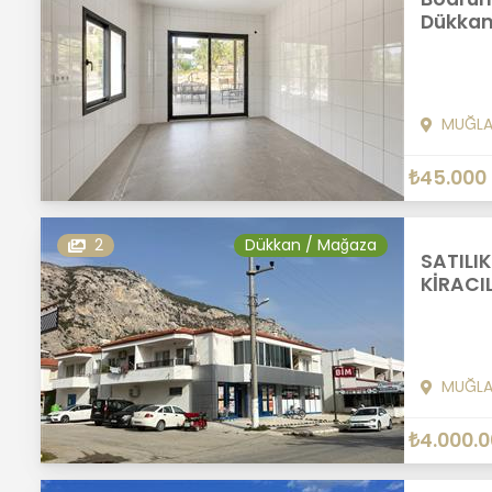
Dükkan
MUĞL
₺45.000
2
Dükkan / Mağaza
SATILI
KİRACIL
MUĞL
₺4.000.