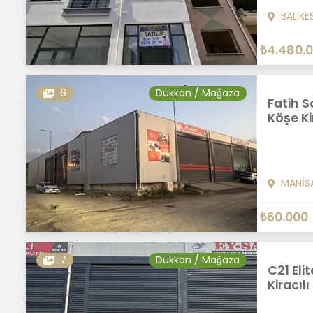
BALIKE
₺4.480.
6
Dükkan / Mağaza
Fatih S
Köşe Ki
MANİS
₺60.000
7
Dükkan / Mağaza
C21 Eli
Kiracıl