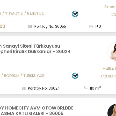
Sinem
A
/
TURGUTLU
/
5.MINTIKA
C2
000
Portföy No: 36055
1+0
 Sanayi Sitesi Türkkuyusu
heli Kiralık Dükkanlar - 36024
Melike
A
/
BODRUM
/
TÜRKKUYUSU
C21 BEG
2
Portföy No: 36024
110 m
ÖY HOMECITY AVM OTOWORLDDE
K ASMA KATLI GALERİ - 36006