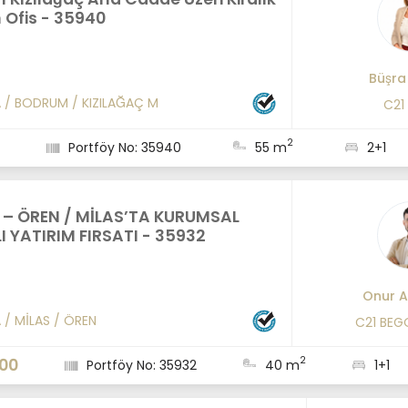
 Ofis - 35940
Büşra
A
/
BODRUM
/
KIZILAĞAÇ M
C21
2
Portföy No: 35940
55 m
2+1
K – ÖREN / MİLAS’TA KURUMSAL
I YATIRIM FIRSATI - 35932
Onur A
A
/
MİLAS
/
ÖREN
C21 BEG
2
000
Portföy No: 35932
40 m
1+1