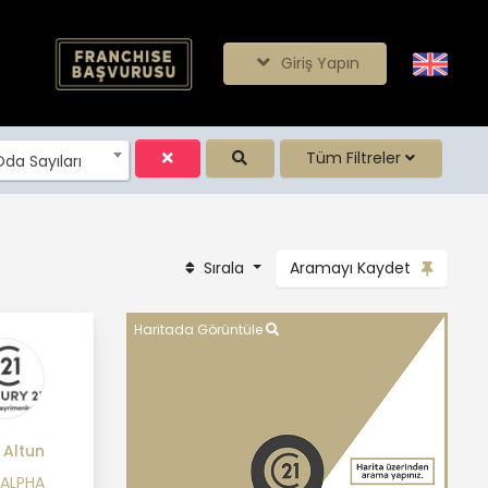
Giriş Yapın
Tüm Filtreler
da Sayıları
Sırala
Aramayı Kaydet
Haritada Görüntüle
 Altun
 ALPHA