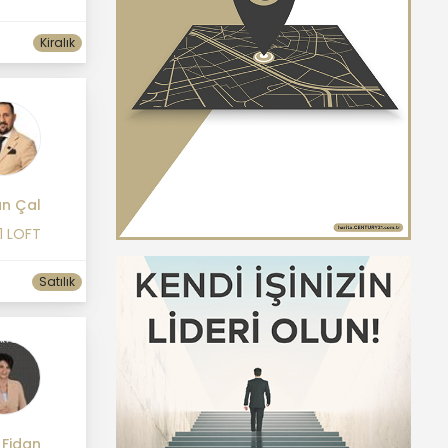
Kiralık
an Çal
1 LOFT
Satılık
 Fidan