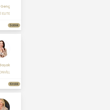
 Genç
1 ELITE
Satılık
 Başak
ONVİLL
Kiralık