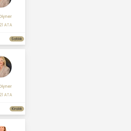
Diyner
21 ATA
Satılık
Diyner
21 ATA
Kiralık