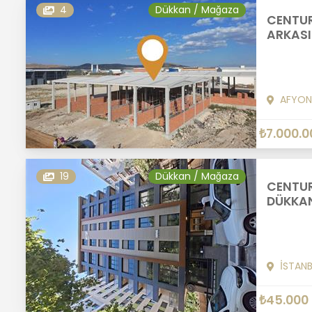
4
Dükkan / Mağaza
CENTUR
ARKASI
AFYON
₺7.000.0
19
Dükkan / Mağaza
CENTUR
DÜKKAN
İSTAN
₺45.000