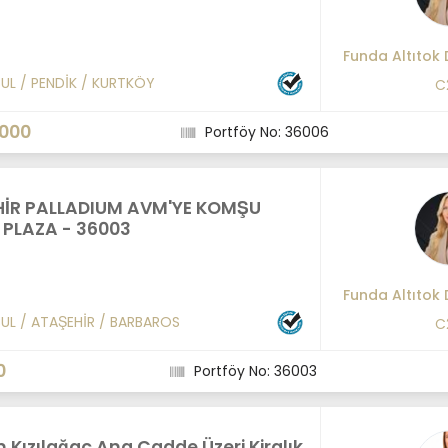
Funda Altıtok 
BUL
/
PENDİK
/
KURTKÖY
C
.000
Portföy No: 36006
İR PALLADIUM AVM'YE KOMŞU
K PLAZA - 36003
Funda Altıtok 
BUL
/
ATAŞEHİR
/
BARBAROS
C
0
Portföy No: 36003
Kızılağaç Ana Cadde Üzeri Kiralık