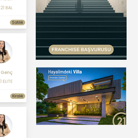
21 BAL
Satılık
 Genç
1 ELITE
Kiralık