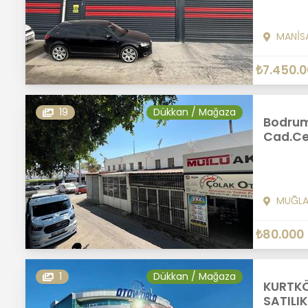
MANİS
₺7.450.
19
Dükkan / Mağaza
Bodrum
Cad.Cep
MUĞL
₺80.000
1
Dükkan / Mağaza
KURTK
SATILI