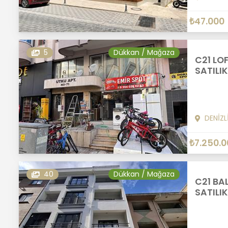
₺47.000
5
Dükkan / Mağaza
C21 LO
SATILIK
DENİZL
₺7.250.0
40
Dükkan / Mağaza
C21 BA
SATILI