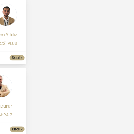
m Yıldız
C21 PLUS
Satılık
 Durur
AHRA 2
Kiralık