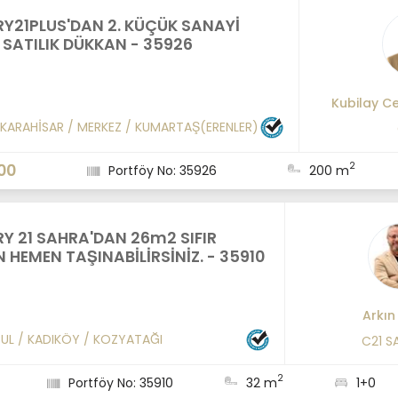
Y21PLUS'DAN 2. KÜÇÜK SANAYİ
 SATILIK DÜKKAN - 35926
Kubilay Ce
KARAHİSAR
/
MERKEZ
/
KUMARTAŞ(ERENLER)
2
00
Portföy No: 35926
200 m
Y 21 SAHRA'DAN 26m2 SIFIR
 HEMEN TAŞINABİLİRSİNİZ. - 35910
Arkın
BUL
/
KADIKÖY
/
KOZYATAĞI
C21 S
2
Portföy No: 35910
32 m
1+0