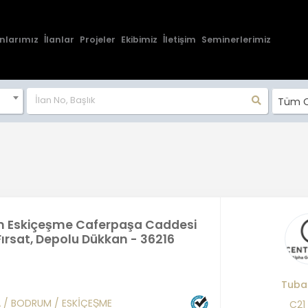
nlarımız
İlanlar
Projeler
Ekibimiz
İletişim
Seminerlerimiz
Tüm O
 Eskiçeşme Caferpaşa Caddesi
 Fırsat, Depolu Dükkan - 36216
Tuba
A
/
BODRUM
/
ESKİÇEŞME
C21