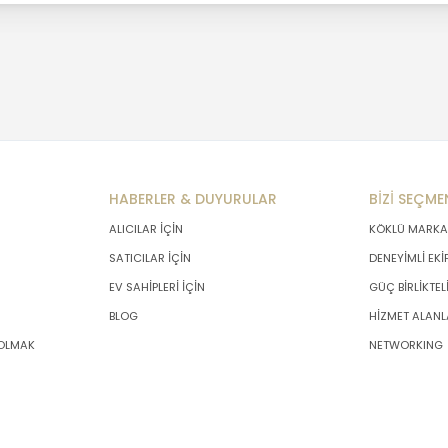
HABERLER & DUYURULAR
BİZİ SEÇME
ALICILAR İÇİN
KÖKLÜ MARKA
SATICILAR İÇİN
DENEYİMLİ EKİ
EV SAHİPLERİ İÇİN
GÜÇ BİRLİKTEL
BLOG
HİZMET ALANL
 OLMAK
NETWORKING