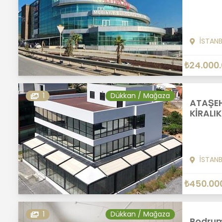
İSTAN
₺24.000
1
Dükkan / Mağaza
ATAŞEH
KİRALI
İSTAN
₺450.00
1
Dükkan / Mağaza
Bodrum 