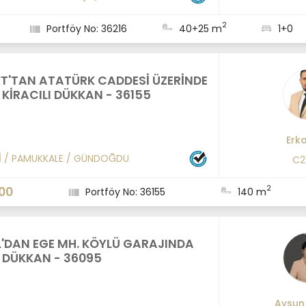
2
Portföy No: 36216
40+25 m
1+0
FT'TAN ATATÜRK CADDESİ ÜZERİNDE
 KİRACILI DÜKKAN - 36155
Erk
İ
/
PAMUKKALE
/
GÜNDOĞDU
C2
2
00
Portföy No: 36155
140 m
L'DAN EGE MH. KÖYLÜ GARAJINDA
K DÜKKAN - 36095
Aysun