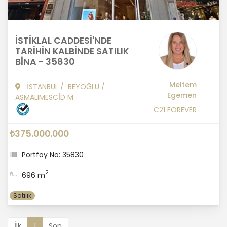
İSTİKLAL CADDESİ'NDE
TARİHİN KALBİNDE SATILIK
BİNA - 35830
Meltem
İSTANBUL
/
BEYOĞLU
/
Egemen
ASMALIMESCİD M
C21 FOREVER
₺375.000.000
Portföy No: 35830
2
696 m
Satılık
İlk
1
Son