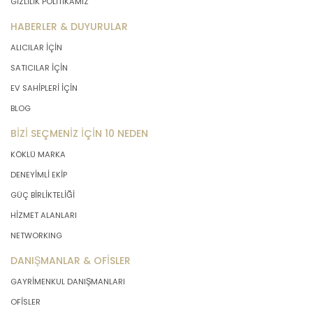
GİZLİLİK POLİTİKAMIZ
HABERLER & DUYURULAR
ALICILAR İÇİN
SATICILAR İÇİN
EV SAHİPLERİ İÇİN
BLOG
BİZİ SEÇMENİZ İÇİN 10 NEDEN
KÖKLÜ MARKA
DENEYİMLİ EKİP
GÜÇ BİRLİKTELİĞİ
HİZMET ALANLARI
NETWORKING
DANIŞMANLAR & OFİSLER
GAYRİMENKUL DANIŞMANLARI
OFİSLER