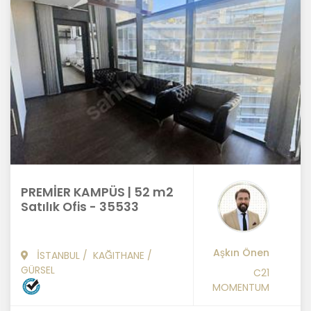
PREMİER KAMPÜS | 52 m2
Satılık Ofis - 35533
Aşkın Önen
İSTANBUL
/
KAĞITHANE
/
GÜRSEL
C21
MOMENTUM