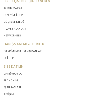
BİZİ SEÇMENİZ İÇİN 10 NEDEN
KÖKLÜ MARKA
DENEYİMLİ EKİP
GÜÇ BİRLİKTELİĞİ
HİZMET ALANLARI
NETWORKING
DANIŞMANLAR & OFİSLER
GAYRİMENKUL DANIŞMANLARI
OFİSLER
BİZE KATILIN
DANIŞMAN OL
FRANCHISE
İŞ FIRSATLARI
İLETİŞİM