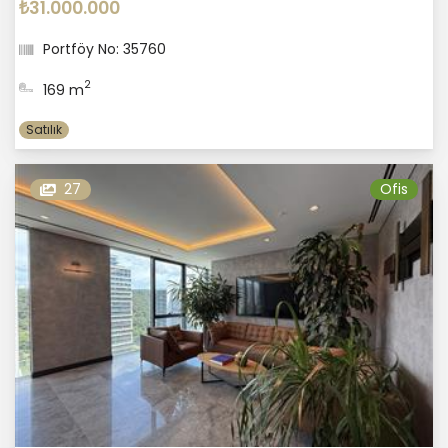
₺31.000.000
Portföy No: 35760
2
169 m
Satılık
27
Ofis