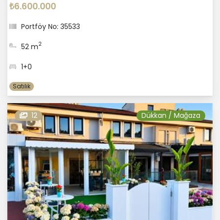
₺6.600.000
Portföy No: 35533
2
52 m
1+0
Satılık
12
Dükkan / Mağaza