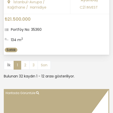
Aydınbaş
İstanbul-Avrupa
/
Kağıthane
/
Hamidiye
C21 INVEST
₺21.500.000
Portföy No: 35360
2
134 m
Satılık
İlk
1
2
3
Son
Bulunan 32 kaydın 1 - 12 arası gösteriliyor.
Haritada Görüntüle