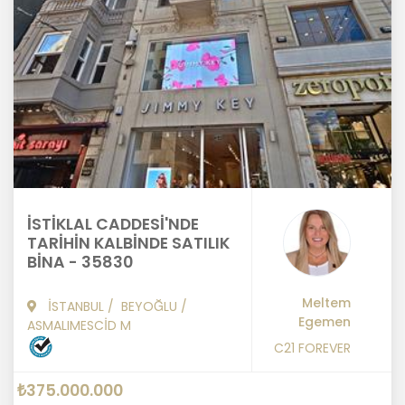
İSTİKLAL CADDESİ'NDE
TARİHİN KALBİNDE SATILIK
BİNA - 35830
Meltem
İSTANBUL
/
BEYOĞLU
/
Egemen
ASMALIMESCİD M
C21 FOREVER
₺375.000.000