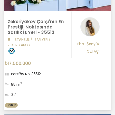
Zekeriyaköy Çarşı'nın En
Prestijli Noktasında
Satılık İş Yeri - 35512
İSTANBUL
/
SARIYER
/
Ebru Şenyüz
ZEKERİYAKÖY
C21 AÇI
₺17.500.000
Portföy No: 35512
2
85 m
3+1
Satılık