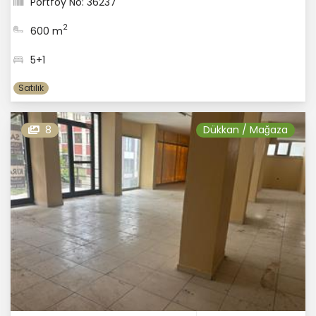
Portföy No: 36237
2
600 m
5+1
Satılık
8
Dükkan / Mağaza