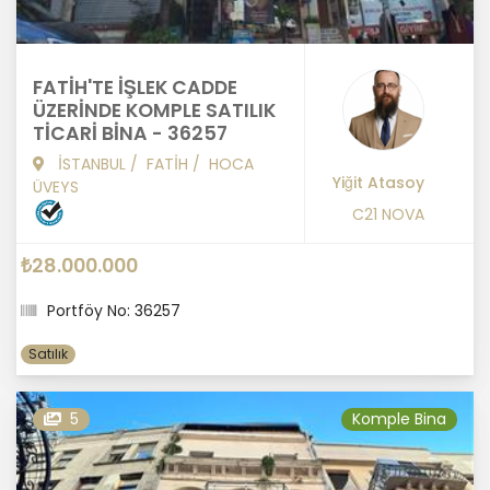
FATİH'TE İŞLEK CADDE
ÜZERİNDE KOMPLE SATILIK
TİCARİ BİNA - 36257
İSTANBUL
/
FATİH
/
HOCA
Yiğit Atasoy
ÜVEYS
C21 NOVA
₺28.000.000
Portföy No: 36257
Satılık
5
Komple Bina