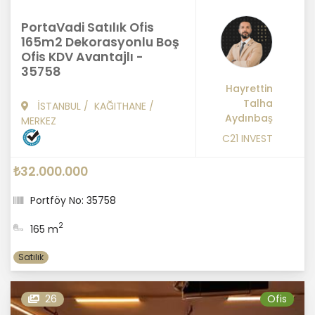
PortaVadi Satılık Ofis
165m2 Dekorasyonlu Boş
Ofis KDV Avantajlı -
35758
Hayrettin
Talha
İSTANBUL
/
KAĞITHANE
/
Aydınbaş
MERKEZ
C21 INVEST
₺32.000.000
Portföy No: 35758
2
165 m
Satılık
26
Ofis