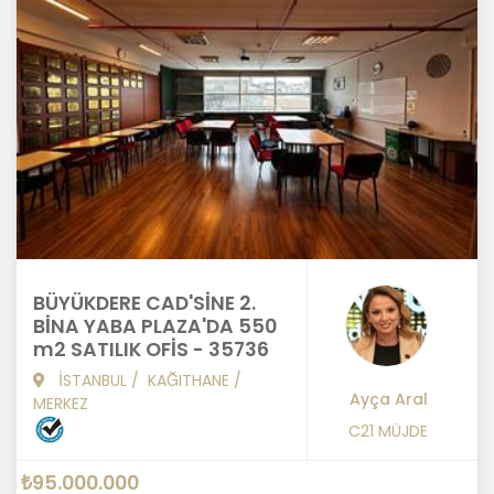
BÜYÜKDERE CAD'SİNE 2.
BİNA YABA PLAZA'DA 550
m2 SATILIK OFİS - 35736
İSTANBUL
/
KAĞITHANE
/
Ayça Aral
MERKEZ
C21 MÜJDE
₺95.000.000