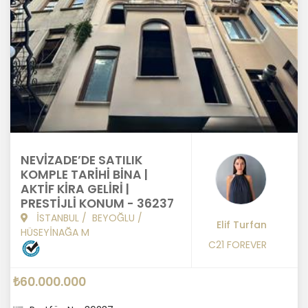
NEVİZADE’DE SATILIK
KOMPLE TARİHİ BİNA |
AKTİF KİRA GELİRİ |
PRESTİJLİ KONUM - 36237
İSTANBUL
/
BEYOĞLU
/
Elif Turfan
HÜSEYİNAĞA M
C21 FOREVER
₺60.000.000