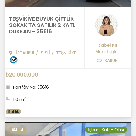
TEŞVİKİYE BÜYÜK ÇİFTLİK
SOKAK'TA SATILIK 2 KATLI
DÜKKAN - 35616
İzabel Kır
Muratoğlu
İSTANBUL
/
ŞİŞLİ
/
TEŞVİKİYE
C21 KARUN
₺20.000.000
Portföy No: 35616
2
110 m
Satılık
14
İşhanı Katı - Ofisi