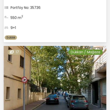
Portföy No: 35736
2
550 m
9+1
Satılık
17
Dükkan / Mağaza