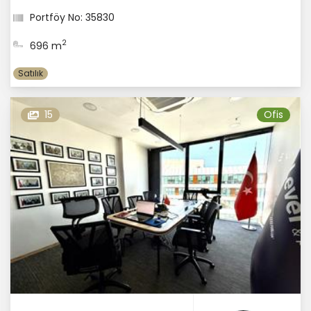
Portföy No: 35830
2
696 m
Satılık
15
Ofis