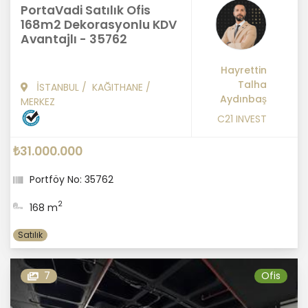
PortaVadi Satılık Ofis
168m2 Dekorasyonlu KDV
Avantajlı - 35762
Hayrettin
Talha
İSTANBUL
/
KAĞITHANE
/
Aydınbaş
MERKEZ
C21 INVEST
₺31.000.000
Portföy No: 35762
2
168 m
Satılık
7
Ofis