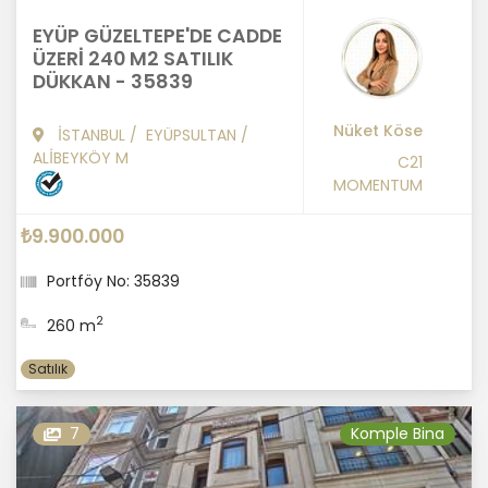
EYÜP GÜZELTEPE'DE CADDE
ÜZERİ 240 M2 SATILIK
DÜKKAN - 35839
Nüket Köse
İSTANBUL
/
EYÜPSULTAN
/
ALİBEYKÖY M
C21
MOMENTUM
₺9.900.000
Portföy No: 35839
2
260 m
Satılık
7
Komple Bina