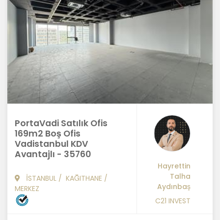
PortaVadi Satılık Ofis
169m2 Boş Ofis
Vadistanbul KDV
Avantajlı - 35760
Hayrettin
Talha
İSTANBUL
/
KAĞITHANE
/
Aydınbaş
MERKEZ
C21 INVEST