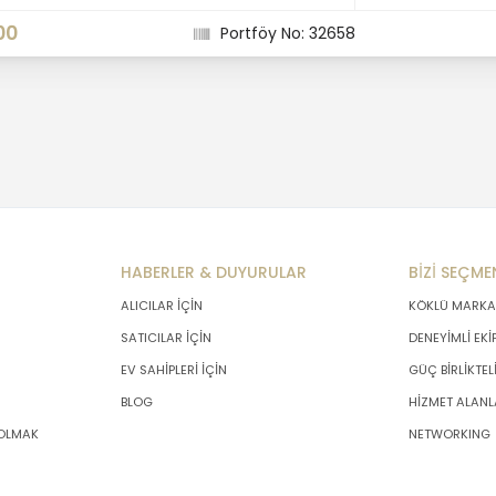
00
Portföy No: 32658
HABERLER & DUYURULAR
BİZİ SEÇME
ALICILAR İÇİN
KÖKLÜ MARKA
SATICILAR İÇİN
DENEYİMLİ EKİ
EV SAHİPLERİ İÇİN
GÜÇ BİRLİKTEL
BLOG
HİZMET ALANL
 OLMAK
NETWORKING