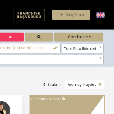
Giriş Yapın
Tüm Filtreler
ekare (net) aralığı giriniz...
Tüm Para Birimleri
Sırala
Aramayı Kaydet
Haritada Görüntüle