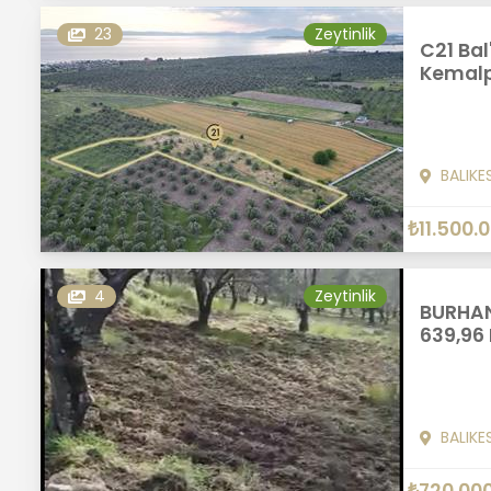
23
Zeytinlik
C21 Bal
Kemalpa
BALIKE
₺11.500.
4
Zeytinlik
BURHAN
639,96
BALIKE