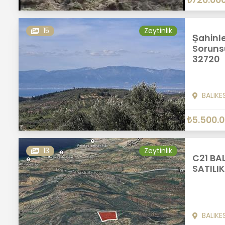
₺720.00
15
Zeytinlik
Şahinle
Sorunsu
32720
BALIKE
₺5.500.
13
Zeytinlik
C21 B
SATILIK
BALIKE