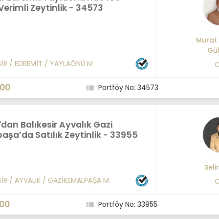
Verimli Zeytinlik - 34573
Murat 
Gü
SİR
/
EDREMİT
/
YAYLAÖNÜ M
C
000
Portföy No: 34573
'dan Balıkesir Ayvalık Gazi
şa’da Satılık Zeytinlik - 33955
Seli
SİR
/
AYVALIK
/
GAZİKEMALPAŞA M
C
000
Portföy No: 33955