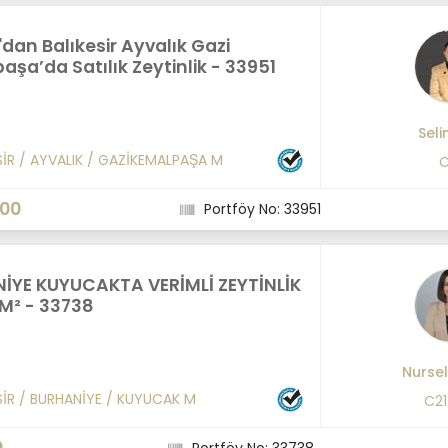
'dan Balıkesir Ayvalık Gazi
şa’da Satılık Zeytinlik - 33951
Seli
SİR
/
AYVALIK
/
GAZİKEMALPAŞA M
C
000
Portföy No: 33951
İYE KUYUCAKTA VERİMLİ ZEYTİNLİK
 M² - 33738
Nurse
SİR
/
BURHANİYE
/
KUYUCAK M
C2