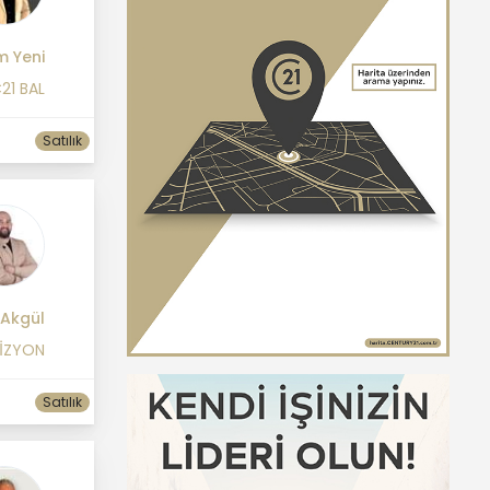
m Yeni
21 BAL
Satılık
 Akgül
VİZYON
Satılık