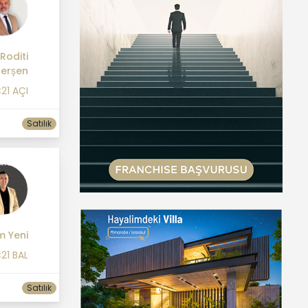
Roditi
lerşen
21 AÇI
Satılık
m Yeni
21 BAL
Satılık