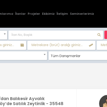
nlarımız
İlanlar
Projeler
Ekibimiz
İletişim
Seminerlerimiz
 giriniz...
Metrekare (brüt) aralığı giriniz...
Metr
Tüm Danışmanlar
'dan Balıkesir Ayvalık
y’de Satılık Zeytinlik - 35548