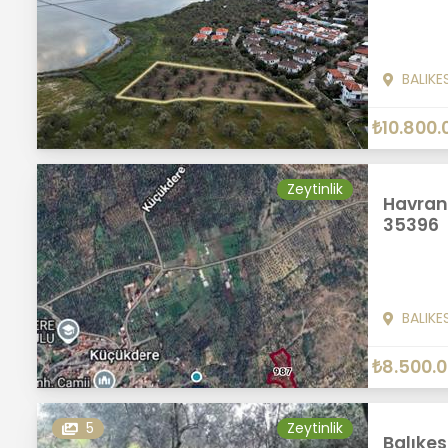
BALIKE
₺10.800.
Zeytinlik
Havran
35396
BALIKE
₺8.500.
5
Zeytinlik
Balıkes