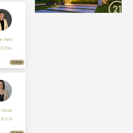
m Yeni
21 BAL
Satılık
l Onar
1 ROTA