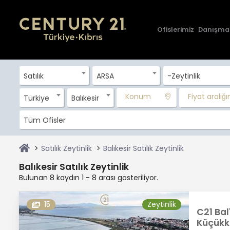
Ofislerimiz
Danışma
Satılık
ARSA
-Zeytinlik
Konum
Fiyat aralığını
Türkiye
Balıkesir
Tüm Ofisler
Satılık Zeytinlik
Balıkesir Satılık Zeytinlik
Balıkesir Satılık Zeytinlik
Bulunan 8 kaydın 1 - 8 arası gösteriliyor.
15
Zeytinlik
C21 Bal
Küçükkö