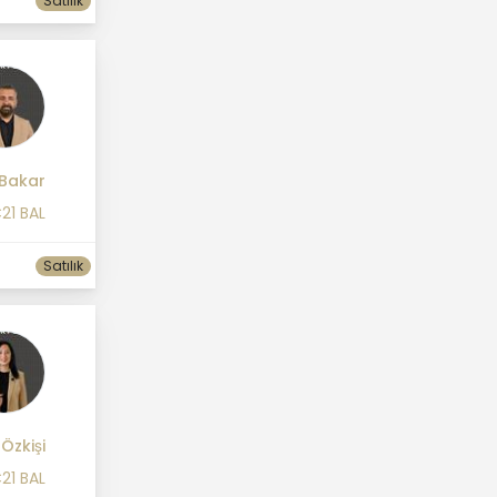
Satılık
 Bakar
21 BAL
Satılık
f Özkişi
21 BAL