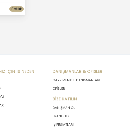
Satılık
NİZ İÇİN 10 NEDEN
DANIŞMANLAR & OFİSLER
GAYRİMENKUL DANIŞMANLARI
P
OFİSLER
İĞİ
BİZE KATILIN
ARI
DANIŞMAN OL
FRANCHISE
İŞ FIRSATLARI