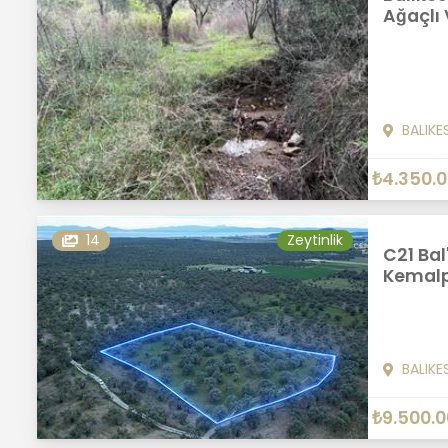
Ağaçlı 
BALIKE
₺4.350.
14
Zeytinlik
C21 Bal
Kemalpa
BALIKE
₺9.500.