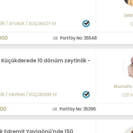
Seli
SİR
/
AYVALIK
/
KÜÇÜKKÖY M
C
000
Portföy No: 35548
 Küçükderede 10 dönüm zeytinlik -
Mustafa
SİR
/
HAVRAN
/
KÜÇÜKDERE M
C21 
000
Portföy No: 35396
ir Edremit Yaylaönü'nde 150