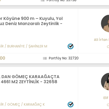
0
Portföy No: 33738
r Köyüne 900 m – Kuyulu, Yol
z Deniz Manzaralı Zeytinlik -
Ali İrfan
SİR
/
BURHANİYE
/
ŞAHİNLER M
C
000
Portföy No: 32720
AL DAN GÖMEÇ KARAAĞAÇTA
 4661 M2 ZEYTİNLİK - 32658
Eli
SİR
/
GÖMEÇ
/
KARAAĞAÇ K
C