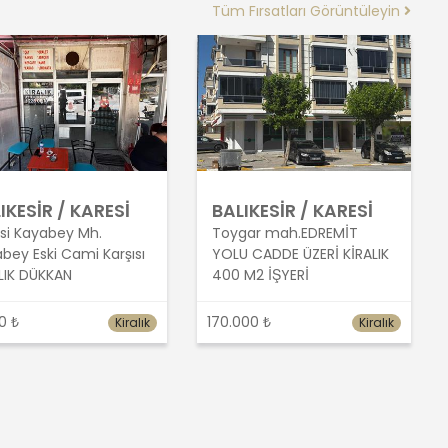
Tüm Fırsatları Görüntüleyin
IKESİR / KARESİ
BALIKESİR / KARESİ
si Kayabey Mh.
Toygar mah.EDREMİT
bey Eski Cami Karşısı
YOLU CADDE ÜZERİ KİRALIK
LIK DÜKKAN
400 M2 İŞYERİ
0 ₺
170.000 ₺
Kiralık
Kiralık