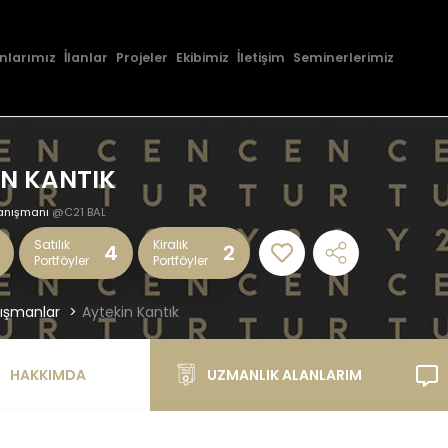
nlarımız
İlanlar
Projeler
Ekibimiz
İletişim
Seminerlerimiz
İN KANTIK
anışmanı
@C21 BAL
Satılık
Kiralık
4
2
Portföyler
Portföyler
ışmanlar
Aytekin Kantık
HAKKIMDA
UZMANLIK ALANLARIM