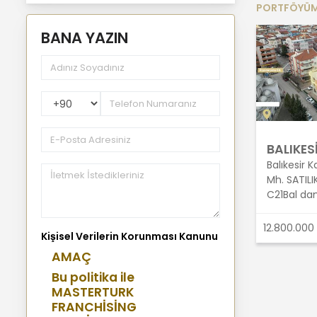
PORTFÖYÜ
BANA YAZIN
PhoneNumberCountryPhoneCode
BALIKES
Balıkesir 
Mh. SATILI
C21Bal da
12.800.000
Kişisel Verilerin Korunması Kanunu
AMAÇ
Bu politika ile
MASTERTURK
FRANCHİSİNG