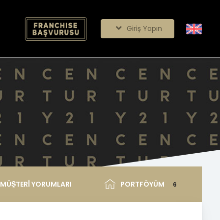
Giriş Yapın
MÜŞTERİ YORUMLARI
PORTFÖYÜM
6