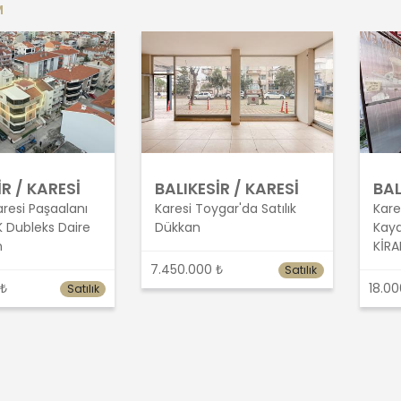
M
İR / KARESİ
BALIKESİR / KARESİ
BAL
Karesi Paşaalanı
Karesi Toygar'da Satılık
Kare
K Dubleks Daire
Dükkan
Kaya
n
KİRA
7.450.000 ₺
Satılık
 ₺
18.00
Satılık