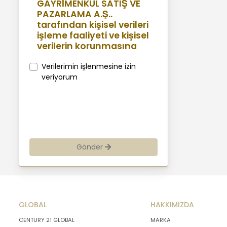
GAYRİMENKUL SATIŞ VE
PAZARLAMA A.Ş..
tarafından kişisel verileri
işleme faaliyeti ve kişisel
verilerin korunmasına
yönelik benimsenen
sistemler konusunda
Verilerimin işlenmesine izin
açıklamalarda
veriyorum
bulunmak, bu
kapsamda iş
ortaklarımız, mevcut ve
aday çalışanlarımız,
mevcut ve potansiyel
müşterilerimiz, şirket
Gönder
hissedarlarımız,
ziyaretçilerimiz ve
üçüncü kişiler başta
olmak üzer kişisel verileri
şirketimiz tarafından
GLOBAL
işlenen kişilerin
HAKKIMIZDA
bilgilendirilerek
CENTURY 21 GLOBAL
MARKA