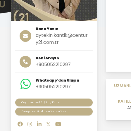
Bana Yazın
aytekin.kantik@centur
y21.com.tr
Beni Arayın
+905052210297
Whatsapp'dan Ulaşın
UZMANL
+905052210297
KATIL
Gayrimenkul Al / Sat / Kirala
A
Danışman Hakkında Yorum Yapın