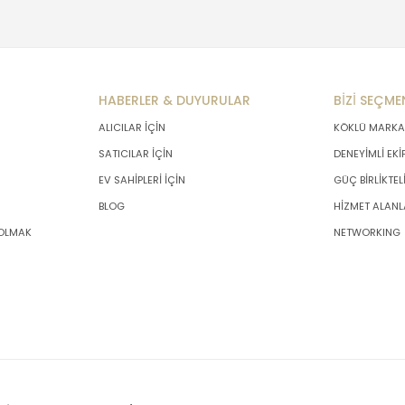
HABERLER & DUYURULAR
BİZİ SEÇME
ALICILAR İÇİN
KÖKLÜ MARKA
SATICILAR İÇİN
DENEYİMLİ EKİ
EV SAHİPLERİ İÇİN
GÜÇ BİRLİKTEL
BLOG
HİZMET ALANL
 OLMAK
NETWORKING