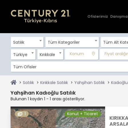
Ofislerimiz
Danışma
Satılık
Tüm Kategoriler
Tüm Alt Kate
Konum
Fiyat aralığını
Türkiye
Kırıkkale
Tüm Ofisler
Satılık
Kırıkkale Satılık
Yahşihan Satılık
Kadıoğlu 
Yahşihan Kadıoğlu Satılık
Bulunan 1 kaydın 1 - 1 arası gösteriliyor.
1
Konut + Ticaret
KIRIKK
ARSALA