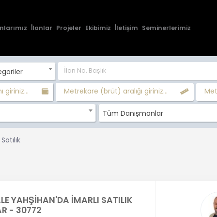
nlarımız
İlanlar
Projeler
Ekibimiz
İletişim
Seminerlerimiz
goriler
 giriniz...
Metrekare (brüt) aralığı giriniz...
Metr
Tüm Danışmanlar
Satılık
ALE YAHŞİHAN'DA İMARLI SATILIK
R - 30772