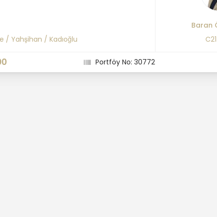
Baran 
le
/
Yahşihan
/
Kadıoğlu
C2
00
Portföy No: 30772