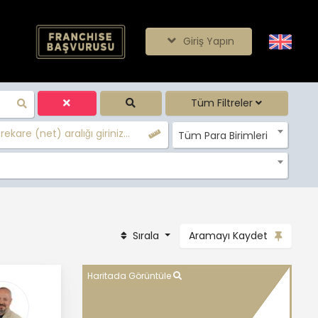
Giriş Yapın
Tüm Filtreler
ekare (net) aralığı giriniz...
Tüm Para Birimleri
Sırala
Aramayı Kaydet
Haritada Görüntüle