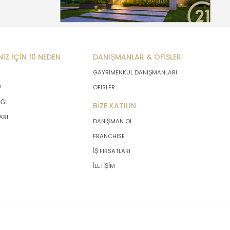
NİZ İÇİN 10 NEDEN
DANIŞMANLAR & OFİSLER
GAYRİMENKUL DANIŞMANLARI
P
OFİSLER
İĞİ
BİZE KATILIN
ARI
DANIŞMAN OL
FRANCHISE
İŞ FIRSATLARI
İLETİŞİM