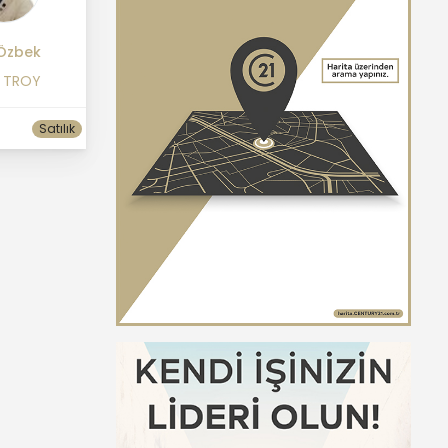
Özbek
1 TROY
Satılık