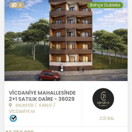
4
Bahçe Dubleks
VİCDANİYE MAHALLESİNDE
2+1 SATILIK DAİRE - 36029
BALIKESİR
/
KARESİ
/
VİCDANİYE M
C21 BAL