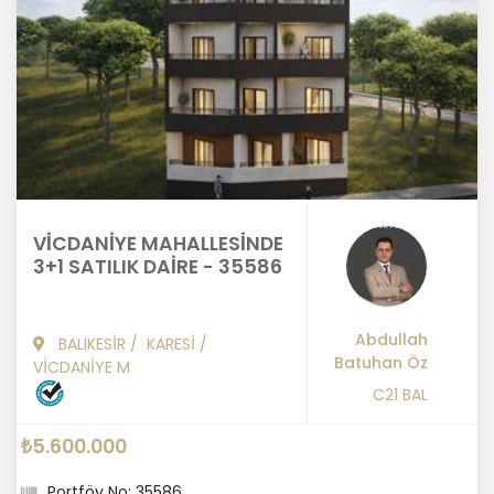
VİCDANİYE MAHALLESİNDE
3+1 SATILIK DAİRE - 35586
Abdullah
BALIKESİR
/
KARESİ
/
Batuhan Öz
VİCDANİYE M
C21 BAL
₺5.600.000
Portföy No: 35586