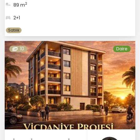
2
89 m
2+1
Satılık
10
Daire