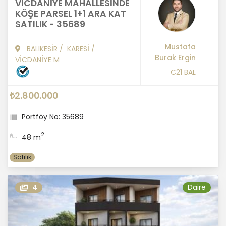
VİCDANİYE MAHALLESİNDE
KÖŞE PARSEL 1+1 ARA KAT
SATILIK - 35689
Mustafa
BALIKESİR
/
KARESİ
/
Burak Ergin
VİCDANİYE M
C21 BAL
₺2.800.000
Portföy No: 35689
2
48 m
Satılık
4
Daire