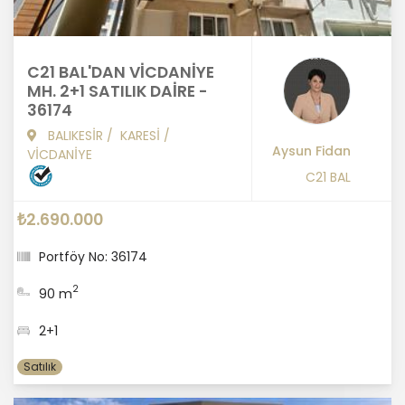
C21 BAL'DAN VİCDANİYE
MH. 2+1 SATILIK DAİRE -
36174
BALIKESİR
/
KARESİ
/
Aysun Fidan
VİCDANİYE
C21 BAL
₺2.690.000
Portföy No: 36174
2
90 m
2+1
Satılık