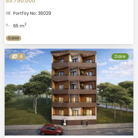
₺3.750.000
Portföy No: 36029
2
65 m
Satılık
4
Daire