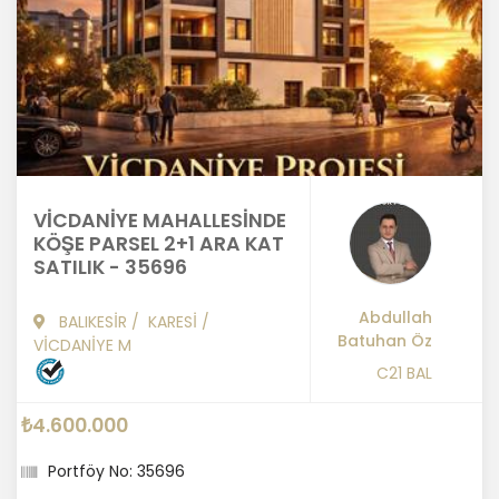
VİCDANİYE MAHALLESİNDE
KÖŞE PARSEL 2+1 ARA KAT
SATILIK - 35696
Abdullah
BALIKESİR
/
KARESİ
/
Batuhan Öz
VİCDANİYE M
C21 BAL
₺4.600.000
Portföy No: 35696