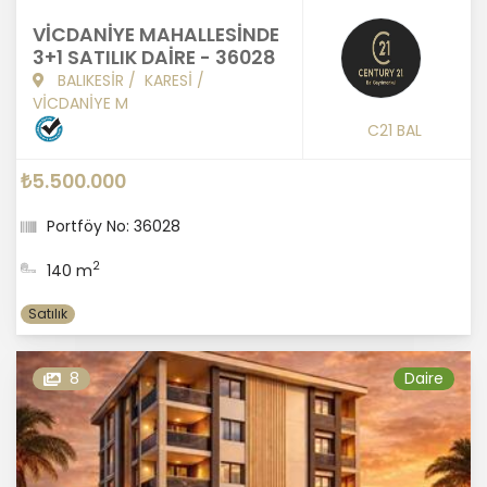
VİCDANİYE MAHALLESİNDE
3+1 SATILIK DAİRE - 36028
BALIKESİR
/
KARESİ
/
VİCDANİYE M
C21 BAL
₺5.500.000
Portföy No: 36028
2
140 m
Satılık
8
Daire